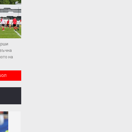
ърши
овъчна
ото на
БОЛ