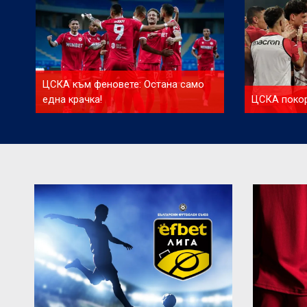
ЦСКА към феновете: Остана само
една крачка!
ЦСКА покор