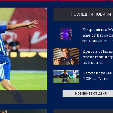
Интернасионал 2:1 (0:2) - Купа
а
на Бразилия - втори мач
ПОСЛЕДНИ НОВИНИ
Етър излъга М
мач от Втора л
завършил със 
Кристъл Палас
представи нац
на Япония
Челси иска €88
ПСЖ за Густо
НОВИНИТЕ ОТ ДЕНЯ