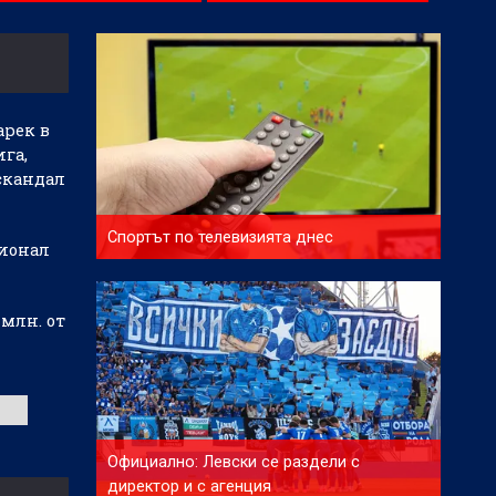
арек в
ига,
скандал
Спортът по телевизията днес
ионал
 млн. от
Официално: Левски се раздели с
директор и с агенция