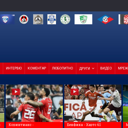
ИНТЕРВЮ
КОМЕНТАР
ЛЮБОПИТНО
ВИДЕО
МРЕЖ
ДРУГИ
-
Коринтианс -
Бенфика - Хартс 6:1
М