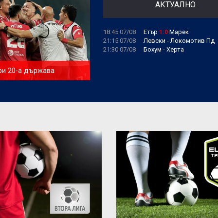
АКТУАЛНО
18:45 07/08
Етър
1:0
Марек
21:15 07/08
Левски
-
Локомотив Пд
21:30 07/08
Бохум
-
Херта
и 20-а държава