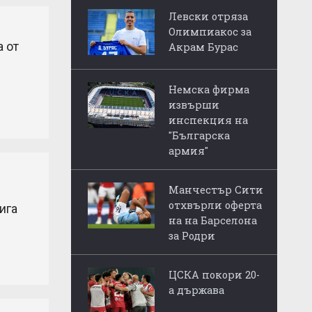
Левски отряза
Олимпиакос за
 от
Акрам Бурас
Немска фирма
извърши
инспекция на
"Българска
армия"
Манчестър Сити
отхвърли оферта
ига
на на Барселона
за Родри
ЦСКА покори 20-
а държава