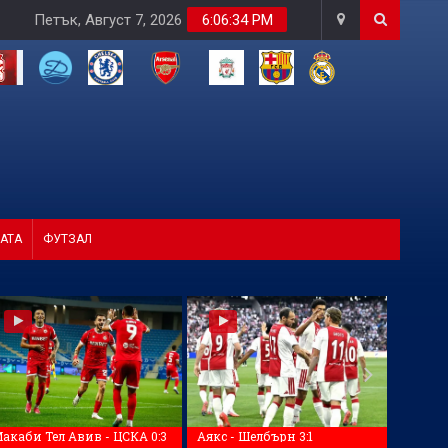
Петък, Август 7, 2026
6:06:36 PM
АТА
ФУТЗАЛ
акаби Тел Авив - ЦСКА 0:3
Аякс - Шелбърн 3:1
Тюн - 