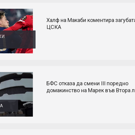
Халф на Макаби коментира загубата
ЦСКА
КИ
БФС отказа да смени III поредно
домакинство на Марек във Втора л
ГА