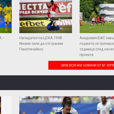
А –
Нападател на ЦСКА 1948:
Академия БФС зав
Имаме сили да отстраним
първата си тренир
Панатинайкос
седмица след начал
проекта
ВИЖ ВСИЧКИ НОВИНИ ОТ БГ ФУТ