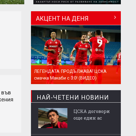
АКЦЕНТ НА ДЕНЯ
и
ЛЕГЕНДАТА ПРОДЪЛЖАВА! ЦСКА
смачка Макаби с 3:0! (ВИДЕО)
 във
НАЙ-ЧЕТЕНИ НОВИНИ
жения
ЦСКА договори
още един ас