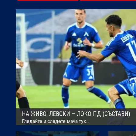
Купа на
северноамериканската лиг
НА ЖИВО: ЛЕВСКИ – ЛОКО ПД (СЪСТАВИ)
Гледайте и следете мача тук…