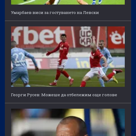
Умарбаев виси за гостуването на Левски
Георги Русев: Можеше да отбележим още голове