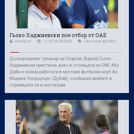
Гьоко Хаджиевски пое отбор от ОАЕ
Novsport
12:47 04.08.2026
Световен футбол
Доскорошният треньор на Спартак (Варна) Гьоко
Хаджиевски пристигна днес в столицата на ОАЕ Абу
Даби и поема работата в местния футболен клуб Ал
Мадина Уондърърс (Дубай), съобщиха арабите в
страницата си в инстаграм.