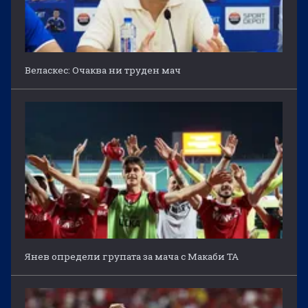
Веласкес: Очаква ни труден мач
Янев определи групата за мача с Макаби ТА