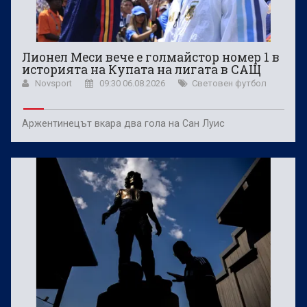
Лионел Меси вече е голмайстор номер 1 в
историята на Купата на лигата в САЩ
Novsport
09:30 06.08.2026
Световен футбол
Аржентинецът вкара два гола на Сан Луис