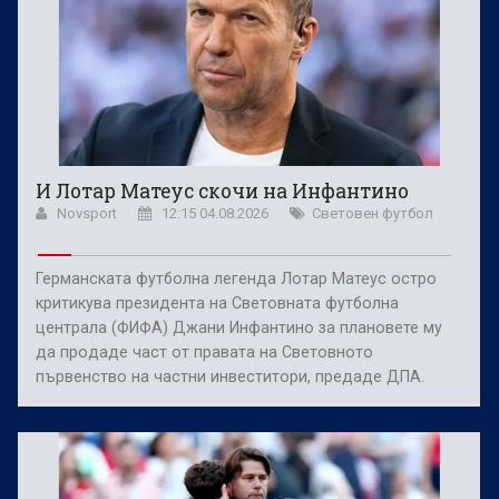
И Лотар Матеус скочи на Инфантино
Novsport
12:15 04.08.2026
Световен футбол
Германската футболна легенда Лотар Матеус остро
критикува президента на Световната футболна
централа (ФИФА) Джани Инфантино за плановете му
да продаде част от правата на Световното
първенство на частни инвеститори, предаде ДПА.