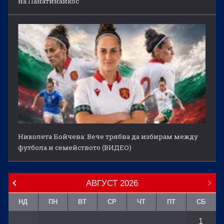
на Панатинайкос
Николета Бойчева: Вече трябва да избирам между
футбола и семейството (ВИДЕО)
АВГУСТ
2026
НД
ПН
ВТ
СР
ЧТ
ПТ
СБ
1