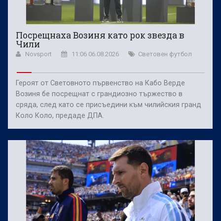
Посрещнаха Возиня като рок звезда в
Чили
Novsport
11:06 06.08.2026
Световен футбол
Героят от Световното първенство на Кабо Верде
Возиня бе посрещнат с грандиозно тържество в
сряда, след като се присъедини към чилийския гранд
Коло Коло, предаде ДПА.