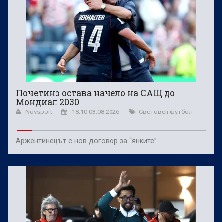
Почетино остава начело на САЩ до
Мондиал 2030
Novsport
18:10 03.08.2026
Световен футбол
Аржентинецът с нов договор за “янките”