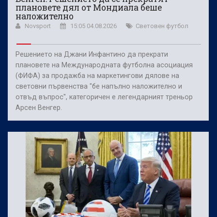
плановете дял от Мондиала беше
наложително
Novsport
15:05 04.08.2026
Световен футбол
Решението на Джани Инфантино да прекрати
плановете на Международната футболна асоциация
(ФИФА) за продажба на маркетингови дялове на
световни първенства "бе напълно наложително и
отвъд въпрос", категоричен е легендарният треньор
Арсен Венгер.