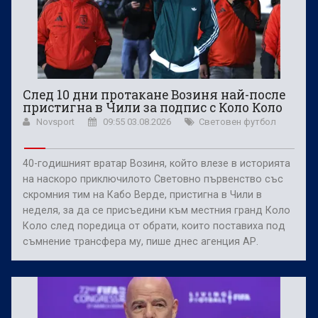
След 10 дни протакане Возиня най-после
пристигна в Чили за подпис с Коло Коло
Novsport
09:55 03.08.2026
Световен футбол
40-годишният вратар Возиня, който влезе в историята
на наскоро приключилото Световно първенство със
скромния тим на Кабо Верде, пристигна в Чили в
неделя, за да се присъедини към местния гранд Коло
Коло след поредица от обрати, които поставиха под
съмнение трансфера му, пише днес агенция АР.