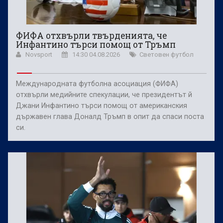
ФИФА отхвърли твърденията, че
Инфантино търси помощ от Тръмп
Novsport
14:30 04.08.2026
Световен футбол
Международната футболна асоциация (ФИФА)
отхвърли медийните спекулации, че президентът й
Джани Инфантино търси помощ от американския
държавен глава Доналд Тръмп в опит да спаси поста
си.