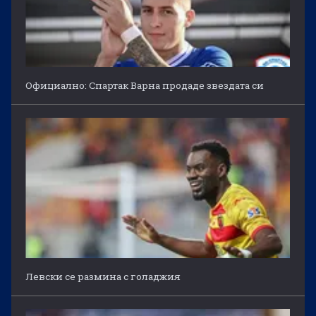
Официално: Спартак Варна продаде звездата си
Левски се размина с голаджия