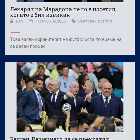
Лекарят на Марадона не го е посетил,
когато е бил извикан
БТА
15:34 05.08.2026
Световен футбол
Това заяви охранителят на футболиста по време на
съдебен процес
Венгеп: Решението да се прекратят