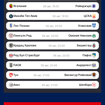
Ягелония
Рейнджърс
06 авг, 19:00
Макаби Тел Авив
ЦСКА
06 авг, 19:00
Лех Познан
Клаксвик
06 авг, 20:00
Линкълн Ред
Омония Никозия
06 авг, 20:00
Храдец Кралове
Бешикташ
06 авг, 20:00
Ред Бул Страсбург
Пафос
06 авг, 20:00
ПАОК
Андерлехт
06 авг, 20:45
Тун
Висингур Рейкявик
06 авг, 21:00
Аякс
Шелборн
06 авг, 21:00