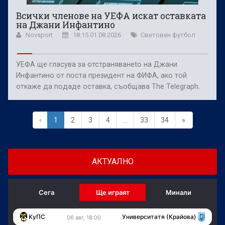
Всички членове на УЕФА искат оставката
на Джани Инфантино
Novsport
18:15 01.08.2026
Световен футбол
УЕФА ще гласува за отстраняванеto на Джани
Инфантино от поста президент на ФИФА, ако той
откаже да подаде оставка, съобщава The Telegraph.
‹
1
2
3
4
...
33
34
»
АКТУАЛНО
Сега
Ще играят
Минали
KуПС
Университатя (Крайова)
06 авг, 18:00