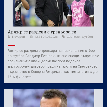
Аржир се раздели с треньора си
Novsport
12:31 04.08.2026
Световен футбол
Алжир се раздели с треньора на националния отбор
по футбол Владимр Петкович късно снощи, въпреки че
босненецът с швейцарски паспорт подписа
дългосрочен договор преди началото на Световното
първенство в Северна Америка и там тимът стигна до
1/16-финалите.