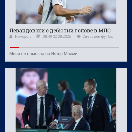
Левандовски с дебютни голове в МЛС
Novsport
08:49 02.08.2026
Световен футбол
Меси не помогна на Интер Маями