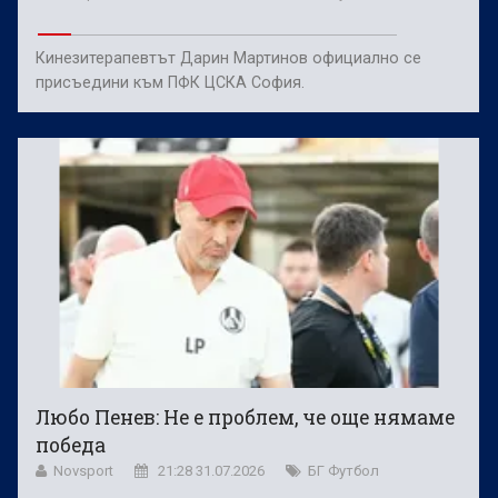
Кинезитерапевтът Дарин Мартинов официално се
присъедини към ПФК ЦСКА София.
Любо Пенев: Не е проблем, че още нямаме
победа
Novsport
21:28 31.07.2026
БГ Футбол