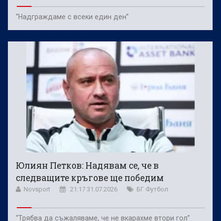
“Надграждаме с всеки един ден”
Юлиян Петков: Надявам се, че в
следващите кръгове ще победим
Novsport
21:17 31.07.2026
БГ Футбол
“Трябва да съжаляваме, че не вкарахме втори гол”