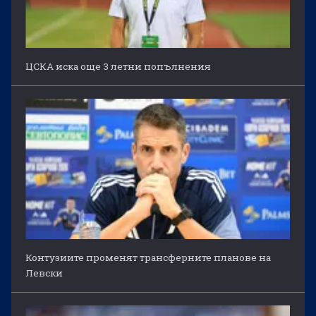
ЦСКА иска още 3 летни попълнения
Контузиите променят трансферните планове на
Левски