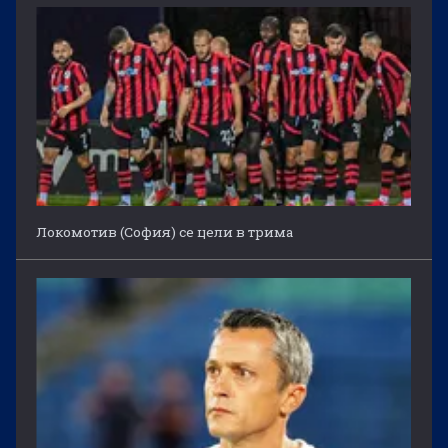
Локомотив (София) се цели в трима