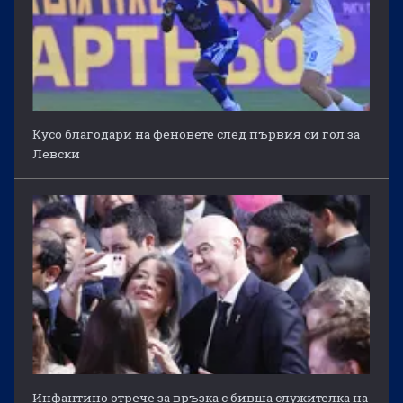
Кусо благодари на феновете след първия си гол за
Левски
Инфантино отрече за връзка с бивша служителка на