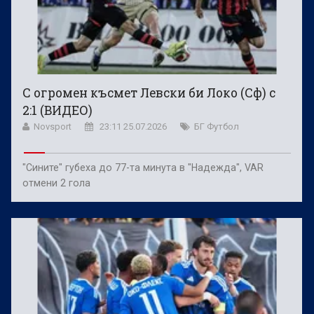
С огромен късмет Левски би Локо (Сф) с
2:1 (ВИДЕО)
Novsport
23:11 25.07.2026
БГ Футбол
"Сините" губеха до 77-та минута в "Надежда", VAR
отмени 2 гола