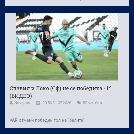
Славия и Локо (Сф) не се победиха - 1:1
(ВИДЕО)
Novsport
20:56 31.07.2026
БГ Футбол
VAR отмени победен гол на "белите"