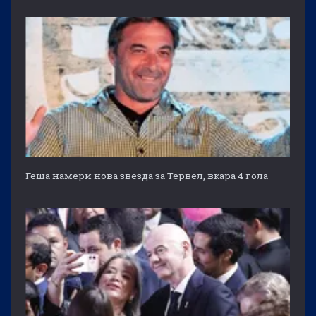
Геша намери нова звезда за Тервел, вкара 4 гола