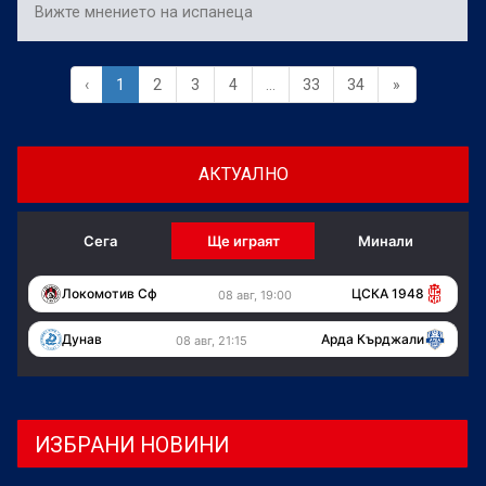
Вижте мнението на испанеца
‹
1
2
3
4
...
33
34
»
АКТУАЛНО
Сега
Ще играят
Минали
Локомотив Сф
ЦСКА 1948
08 авг, 19:00
Дунав
Арда Кърджали
08 авг, 21:15
ИЗБРАНИ НОВИНИ