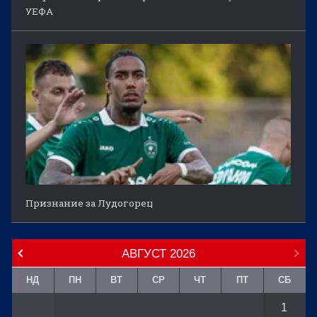
УЕФА
Признание за Лудогорец
АВГУСТ
2026
НД
ПН
ВТ
СР
ЧТ
ПТ
СБ
1