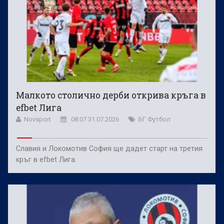
Малкото столично дерби открива кръга в
efbet Лига
Novsport
08:07 31.07.2026
БГ Футбол
Славия и Локомотив София ще дадет старт на третия
кръг в efbet Лига.