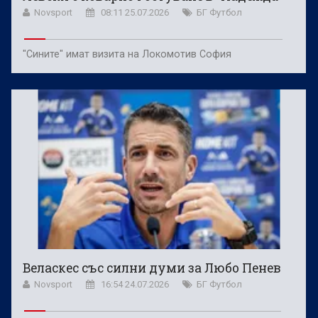
Novsport
08:11 25.07.2026
БГ Футбол
"Сините" имат визита на Локомотив София
Веласкес със силни думи за Любо Пенев
Novsport
16:54 24.07.2026
БГ Футбол