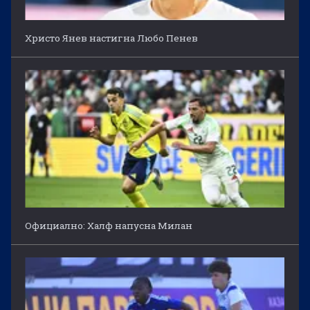
Христо Янев настигна Любо Пенев
Официално: Халф напусна Милан