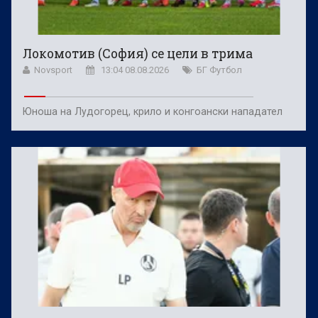
Локомотив (София) се цели в трима
Novsport
13:04 08.08.2026
БГ Футбол
Юноша на Лудогорец, крило и конгоански нападател