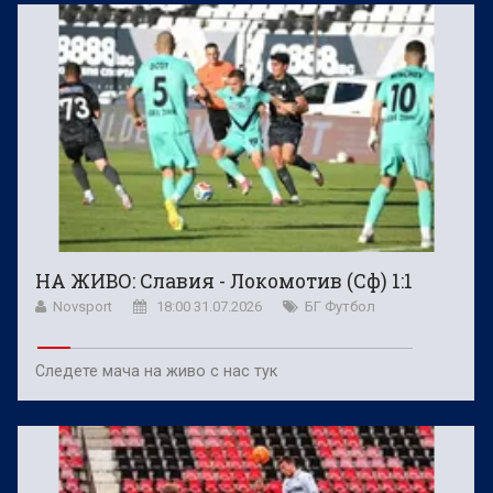
НА ЖИВО: Славия - Локомотив (Сф) 1:1
Novsport
18:00 31.07.2026
БГ Футбол
Следете мача на живо с нас тук