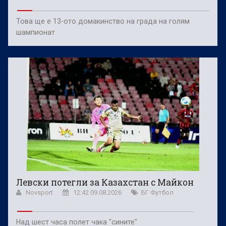
Това ще е 13-ото домакинство на града на голям
шампионат
Левски потегли за Казахстан с Майкон
Novsport
12:42 09.08.2026
БГ Футбол
Над шест часа полет чака "сините"