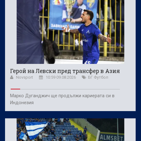
Герой на Левски пред трансфер в Азия
Novsport
10:59 09.08.2026
БГ Футбол
Марко Дуганджич ще продължи кариерата си в
Индонезия