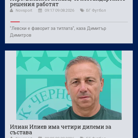
решения работят
Novsport
09:17 09.08.2026
БГ Футбол
"Левски е фаворит за титлата", каза Димитър
Димитров
Илиан Илиев има четири дилеми за
състава