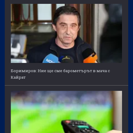
Боримиров: Ние ще сме барометърът в мача с
Кайрат