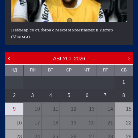
Неймар се събира с Меси и компания в Интер
(Маями)
АВГУСТ
2026
НД
ПН
ВТ
СР
ЧТ
ПТ
СБ
1
2
3
4
5
6
7
8
9
10
11
12
13
14
15
16
17
18
19
20
21
22
23
24
25
26
27
28
29