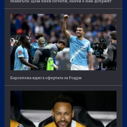
Майкъла: Щом Янев печели, значи е най-добрият
Барселона вдига офертата за Родри