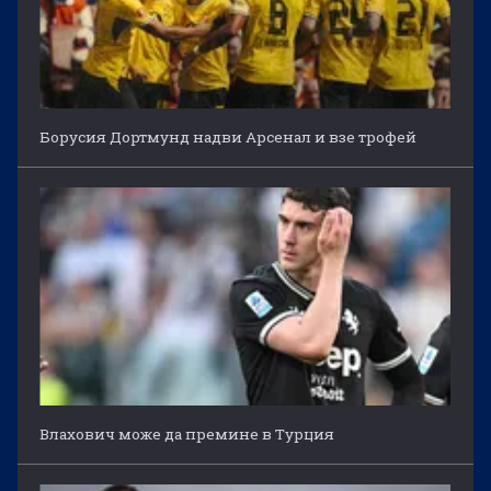
Борусия Дортмунд надви Арсенал и взе трофей
Влахович може да премине в Турция