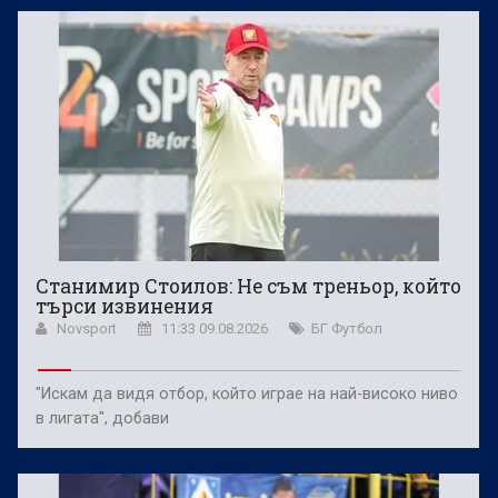
Станимир Стоилов: Не съм треньор, който
търси извинения
Novsport
11:33 09.08.2026
БГ Футбол
"Искам да видя отбор, който играе на най-високо ниво
в лигата", добави