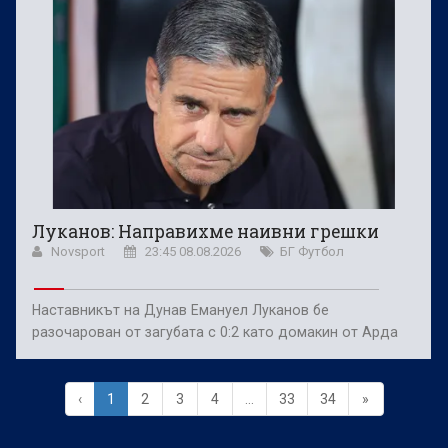
Луканов: Направихме наивни грешки
Novsport
23:45 08.08.2026
БГ Футбол
Наставникът на Дунав Емануел Луканов бе
разочарован от загубата с 0:2 като домакин от Арда
‹
1
2
3
4
...
33
34
»