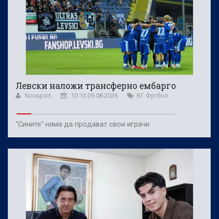
Левски наложи трансферно ембарго
Novsport
10:10 09.08.2026
БГ Футбол
"Сините" няма да продават свои играчи