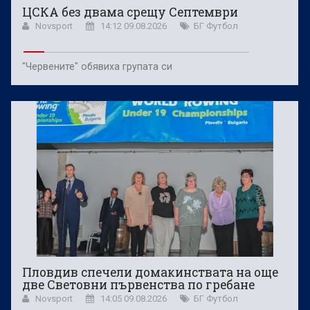
ЦСКА без двама срещу Септември
Novsport
14:12 09.08.2026
БГ Футбол
"Червените" обявиха групата си
Пловдив спечели домакинствата на още
две Световни първенства по гребане
Novsport
14:05 09.08.2026
БГ Футбол