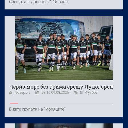
Срещата е днес от 21:15 часа
Черно море без трима срещу Лудогорец
Novsport
08:10 09.08.2026
БГ Футбол
Вижте групата на "моряците"