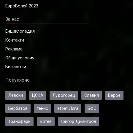
ЕвроВолей 2023
За нас
Енциклопедия
Контакти
Реклама
Общи условия
Бисквитки
Популярно
Левски
ЦСКА
Лудогорец
Славия
Берое
Бербатов
тенис
efbet Лига
БФС
Трансфери
Ботев
Григор Димитров