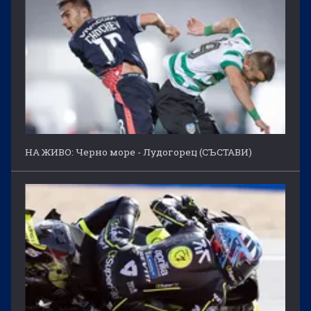
НА ЖИВО: Черно море - Лудогорец (СЪСТАВИ)