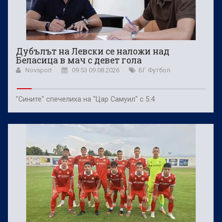
Дубълът на Левски се наложи над
Беласица в мач с девет гола
Novsport
09:53 09.08.2026
БГ Футбол
"Сините" спечелиха на "Цар Самуил" с 5:4