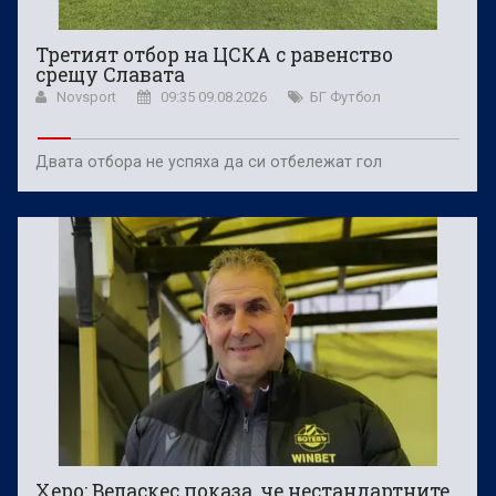
Третият отбор на ЦСКА с равенство
срещу Славата
Novsport
09:35 09.08.2026
БГ Футбол
Двата отбора не успяха да си отбележат гол
Херо: Веласкес показа, че нестандартните