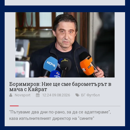
Боримиров: Ние ще сме барометърът в
мача с Кайрат
Novsport
12:24 09.08.2026
БГ Футбол
"Пътуваме два дни по-рано, за да се адаптираме",
каза изпълнителният директор на "сините"