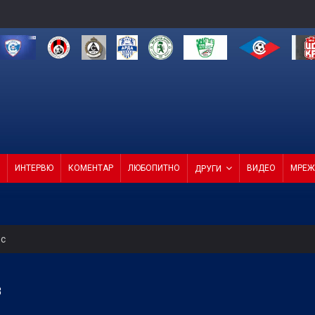
ИНТЕРВЮ
КОМЕНТАР
ЛЮБОПИТНО
ВИДЕО
МРЕЖ
ДРУГИ
ес
 Левски
В
т ход на Левски и срещу Локо (Пд)