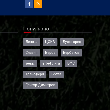
Популярно
Левски
ЦСКА
Лудогорец
Славия
Берое
Бербатов
тенис
efbet Лига
БФС
Трансфери
Ботев
Григор Димитров