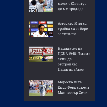
молил Ювентус
да ме продаде
Аморим: Милан
трябва да се бори
за титлата
Нападател на
ЦСКА 1948: Имаме
сили да
отстраним
Панатинайкос
Мареска иска
Енцо Фернандес в
Манчестър Сити