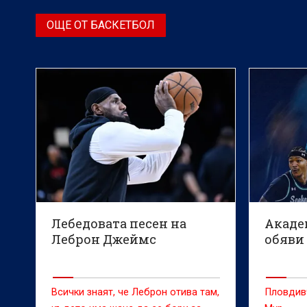
ОЩЕ ОТ БАСКЕТБОЛ
Лебедовата песен на
Акаде
Леброн Джеймс
обяви
Всички знаят, че Леброн отива там,
Пловдив