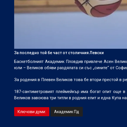
За последно той бе част от столичния Левски
Баскетболният Академик Пловдив привлече Асен Великов
юли – Великов обяви раздялата си със „сините“ от София,
За родения в Плевен Великов това бе втори престой в р
187-сантиметровият плеймейкър има богат опит още в 
Великов завоюва три титли в родния елит и една Купа на
Ключови думи:
Академик Пд