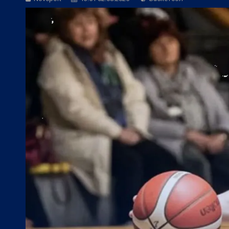
БГ Футбол:
ЦСКА към феновете: Остан
БГ Футбол:
ЦСКА покори 20-а държав