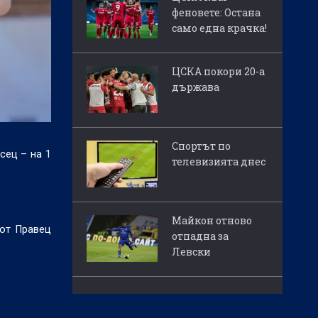
феновете: Остана
само една крачка!
ЦСКА покори 20-а
държава
Спортът по
сец – на 1
телевизията днес
Майкон отново
 от Правец
отпадна за
Левски