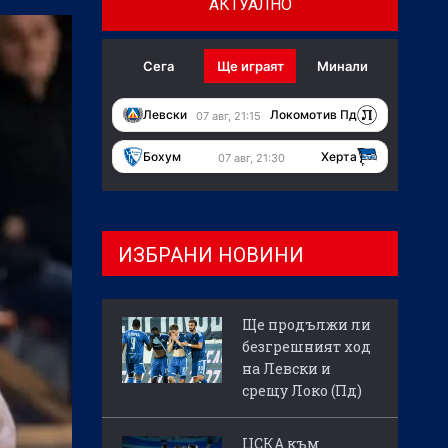
АКТУАЛНО
Сега
Ще играят
Минали
Левски
Локомотив Пд
07 авг, 21:15
Бохум
Херта
07 авг, 21:30
ИЗБРАНИ НОВИНИ
Ще продължи ли
безгрешният ход
на Левски и
срещу Локо (Пд)
ЦСКА към