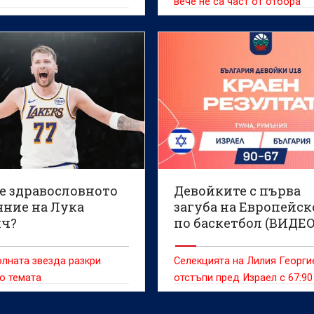
вече не са част от отбора
 е здравословното
Девойките с първа
яние на Лука
загуба на Европейск
ч?
по баскетбол (ВИДЕО
лната звезда разкри
Селекцията на Лилия Георги
о темата
отстъпи пред Израел с 67:90