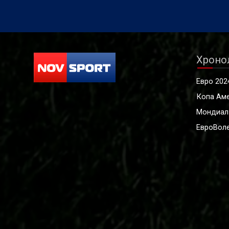
Хроно
Евро 202
Копа Ам
Мондиал
ЕвроВоле