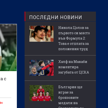
ПОСЛЕДНИ НОВИНИ
Никола Цолов за
първото си място
във Формула 2:
Това е отплата за
положения труд
Халф на Макаби
коментира
загубата от ЦСКА
а с
България ще
играе за
бронзовите
медали на
йн