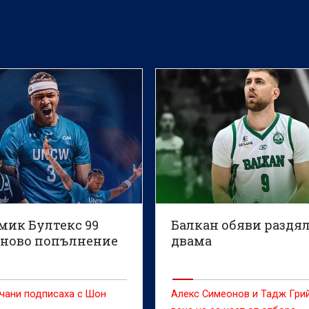
мик Бултекс 99
Балкан обяви раздял
 ново попълнение
двама
чани подписаха с Шон
Алекс Симеонов и Тадж Гри