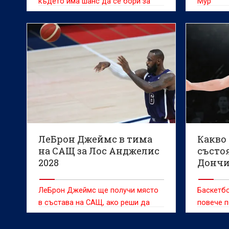
където има шанс да се бори за
Мур
титлата
ЛеБрон Джеймс в тима
Какво
на САЩ за Лос Анджелис
състо
2028
Дончи
ЛеБрон Джеймс ще получи място
Баскетбо
в състава на САЩ, ако реши да
повече п
играе на Олимпийските игри в Лос
Анджелис