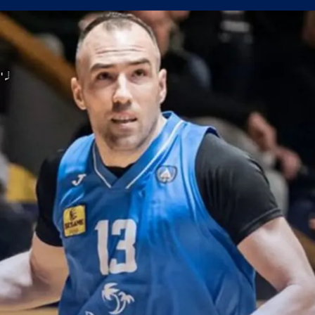
а само една крачка!
а