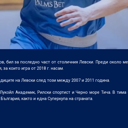
, бил за последно част от столичния Левски. Преди около ме
 за които игра от 2018 г. насам.
едиците на Левски след този между 2007 и 2011 година.
Лукойл Академик, Рилски спортист и Черно море Тича. В тима
 България, както и една Суперкупа на страната.