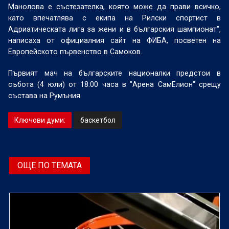
Манолова е състезателка, която може да прави всичко,
като впечатлява с екипа на Рилски спортист в
Адриатическата лига за жени и в българския шампионат",
написаха от официалния сайт на ФИБА, посветен на
Европейското първенство в Самоков.
Първият мач на българските националки предстои в
събота (4 юли) от 18:00 часа в "Арена СамЕлион" срещу
състава на Румъния.
Ключови думи:
баскетбол
ОЩЕ ПО ТЕМАТА