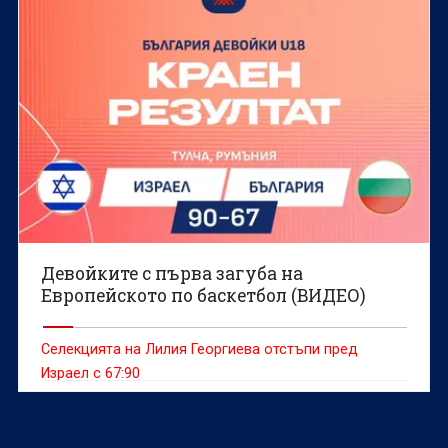
Девойките с първа загуба на
Европейското по баскетбол (ВИДЕО)
Селекцията на Лилия Георгиева отстъпи пред
Израел с 67:90