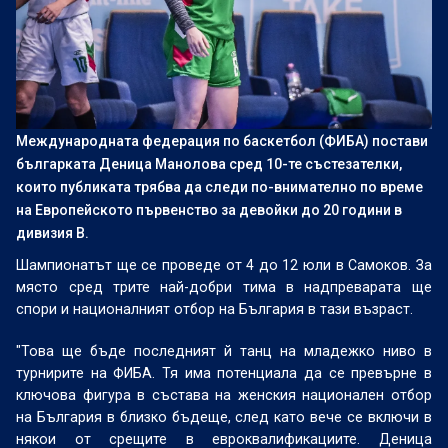
Международната федерация по баскетбол (ФИБА) постави
българката Деница Манолова сред 10-те състезателки,
които публиката трябва да следи по-внимателно по време
на Европейското първенство за девойки до 20 години в
дивизия В.
Шампионатът ще се проведе от 4 до 12 юли в Самоков. За
място сред трите най-добри тима в надпреварата ще
спори и националният отбор на България в тази възраст.
"Това ще бъде последният й танц на младежко ниво в
турнирите на ФИБА. Тя има потенциала да се превърне в
ключова фигура в състава на женския национален отбор
на България в близко бъдеще, след като вече се включи в
някои от срещите в евроквалификациите. Деница