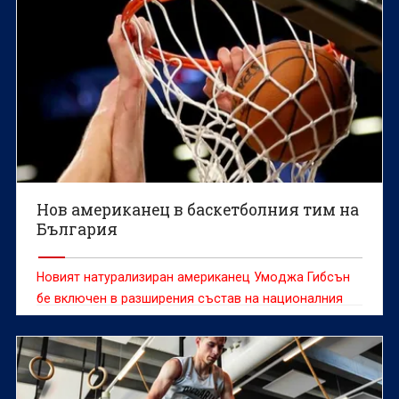
Нов американец в баскетболния тим на
България
Новият натурализиран американец Умоджа Гибсън
бе включен в разширения състав на националния
тим по баскетбол за мъже за срещата с Норвегия на
5 юли в Ботевград.