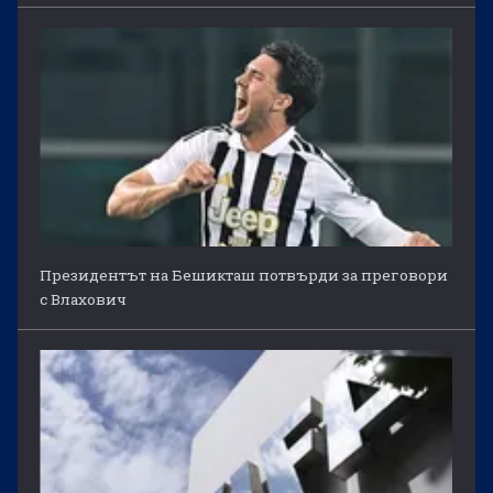
Президентът на Бешикташ потвърди за преговори
с Влахович