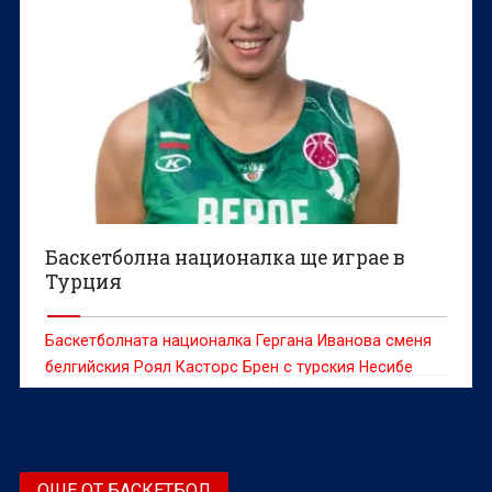
Баскетболна националка ще играе в
Турция
Баскетболната националка Гергана Иванова сменя
белгийския Роял Касторс Брен с турския Несибе
Айдън.
ОЩЕ ОТ БАСКЕТБОЛ