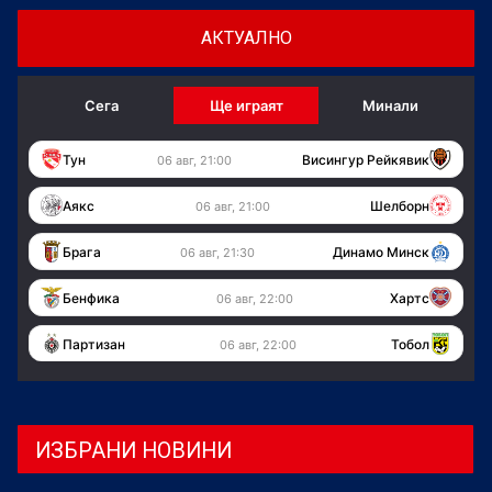
АКТУАЛНО
Сега
Ще играят
Минали
Тун
Висингур Рейкявик
06 авг, 21:00
Аякс
Шелборн
06 авг, 21:00
Брага
Динамо Минск
06 авг, 21:30
Бенфика
Хартс
06 авг, 22:00
Партизан
Тобол
06 авг, 22:00
ИЗБРАНИ НОВИНИ