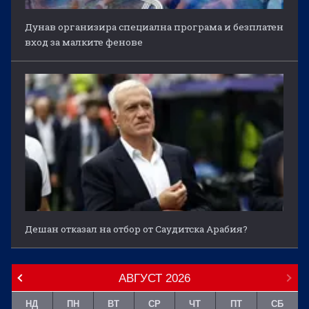
Дунав организира специална програма и безплатен
вход за малките фенове
Дешан отказал на отбор от Саудитска Арабия?
АВГУСТ
2026
НД
ПН
ВТ
СР
ЧТ
ПТ
СБ