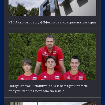
УЕФА скочи срещу ФИФА с нова официална позиция
Историческо: Юношите до 14 г. за първи път на
полуфинал на Световно по тенис