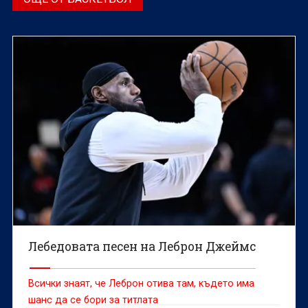
Лебедовата песен на Леброн Джеймс
Всички знаят, че Леброн отива там, където има
шанс да се бори за титлата