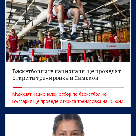
Баскетболните национали ще проведат
открита тренировка в Самоков
Мъжкият национален отбор по баскетбол на
България ще проведе открита тренировка на 15 юни
(понеделник) от 18:30 часа в „Арена СамЕлион“ в
Самоков.