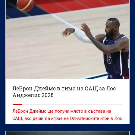
ЛеБрон Джеймс в тима на САЩ за Лос
Анджелис 2028
ЛеБрон Джеймс ще получи място в състава на
САЩ, ако реши да играе на Олимпийските игри в Лос
Анджелис