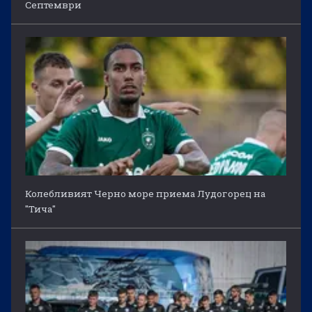
Септември
Колебливият Черно море приема Лудогорец на
"Тича"