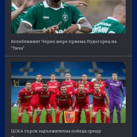
Колебливият Черно море приема Лудогорец на
"Тича"
ЦСКА търси задължителна победа срещу