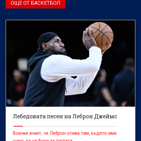
ОЩЕ ОТ БАСКЕТБОЛ
Лебедовата песен на Леброн Джеймс
Всички знаят, че Леброн отива там, където има
шанс да се бори за титлата