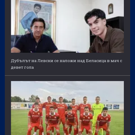
Дубълът на Левски се наложи над Беласица в мач с
девет гола