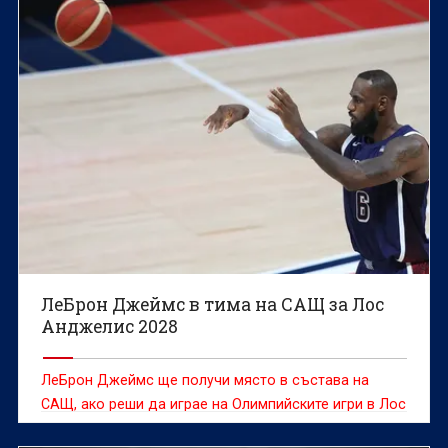
ЛеБрон Джеймс в тима на САЩ за Лос
Анджелис 2028
ЛеБрон Джеймс ще получи място в състава на
САЩ, ако реши да играе на Олимпийските игри в Лос
Анджелис