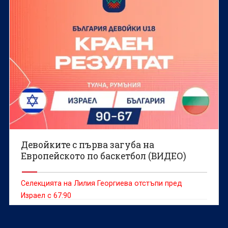
Девойките с първа загуба на
Европейското по баскетбол (ВИДЕО)
Селекцията на Лилия Георгиева отстъпи пред
Израел с 67:90