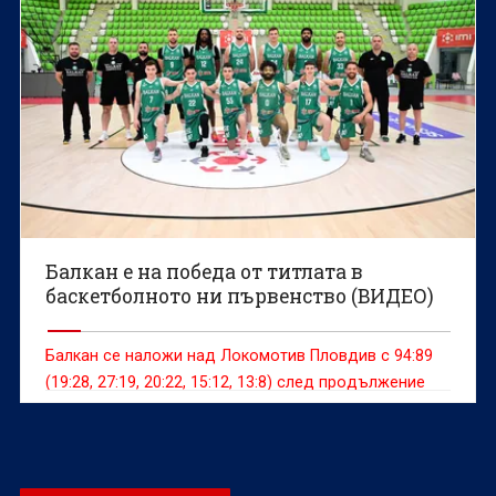
Балкан е на победа от титлата в
баскетболното ни първенство (ВИДЕО)
Балкан се наложи над Локомотив Пловдив с 94:89
(19:28, 27:19, 20:22, 15:12, 13:8) след продължение
като домакин в "Арена Ботевград" във втората
среща от финалния плейоф в Националната
баскетболна лига (НБЛ) за мъже.