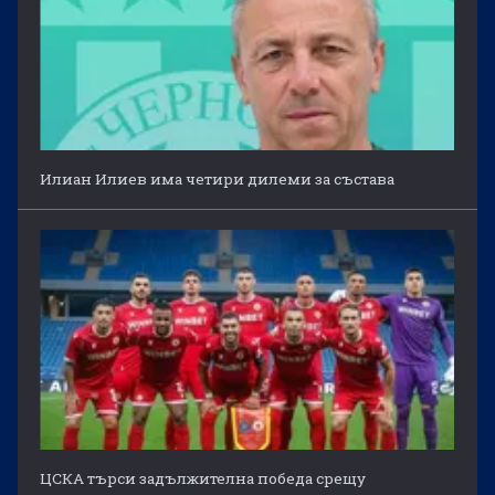
Илиан Илиев има четири дилеми за състава
ЦСКА търси задължителна победа срещу