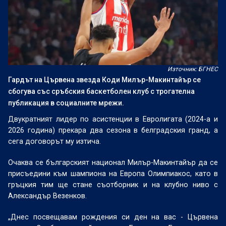
Източник: БГНЕС
Гардът на Цървена звезда Коди Милър-Макинтайър се
сбогува със сръбския баскетболен клуб с трогателна
публикация в социалните мрежи.
Двукратният лидер по асистенции в Евролигата (2024-а и
2026 година) прекара два сезона в белградския гранд, а
сега договорът му изтича.
Очаква се българският национал Милър-Макинтайър да се
присъедини към шампиона на Европа Олимпиакос, като в
гръцкия тим ще стане съотборник и на клубно ниво с
Александър Везенков.
„Днес посвещавам рождения си ден на вас - Цървена