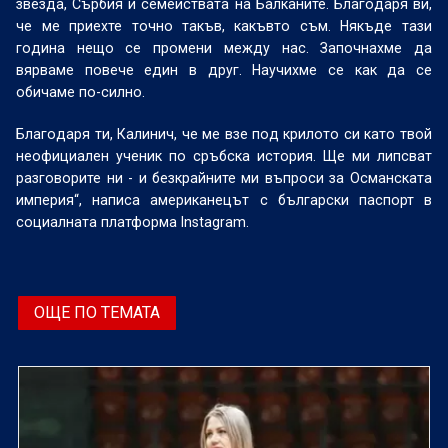
звезда, Сърбия и семействата на Балканите. Благодаря ви,
че ме приехте точно такъв, какъвто съм. Някъде тази
година нещо се промени между нас. Започнахме да
вярваме повече един в друг. Научихме се как да се
обичаме по-силно.
Благодаря ти, Калинич, че ме взе под крилото си като твой
неофициален ученик по сръбска история. Ще ми липсват
разговорите ни - и безкрайните ми въпроси за Османската
империя“, написа американецът с български паспорт в
социалната платформа Instagram.
ОЩЕ ПО ТЕМАТА