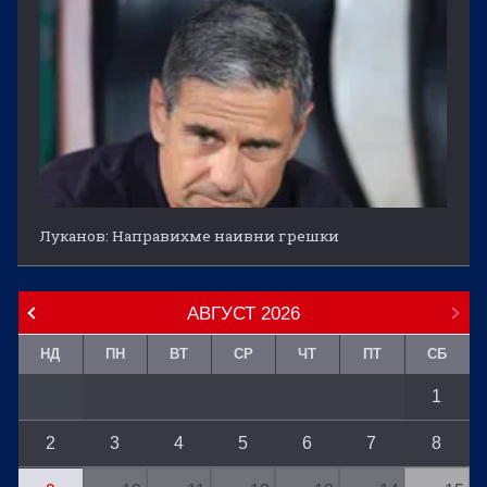
Луканов: Направихме наивни грешки
АВГУСТ
2026
НД
ПН
ВТ
СР
ЧТ
ПТ
СБ
1
2
3
4
5
6
7
8