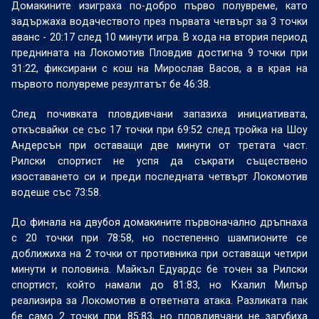
Домакините изиграха по-добро първо полувреме, като
задържаха водачеството през първата четвърт за 3 точки
аванс - 20:17 след 10 минути игра. В хода на втория период
преднината на Локомотив Пловдив достигна 9 точки при
31:22, фиксирани с кош на Мирослав Васов, а в края на
първото полувреме резултатът бе 46:38.
След почивката пловдивчани запазиха инициативата,
откъсвайки се със 17 точки при 69:52 след тройка на Шоу
Андерсън при оставащи две минути от третата част.
Рилски спортист не успя да съкрати съществено
изоставането си и преди последната четвърт Локомотив
водеше със 73:58.
До финала на двубоя домакините първоначално дръпнаха
с 20 точки при 78:58, но постепенно шампионите се
доближиха на 2 точки от противника при оставащи четири
минути и половина. Майкъл Едуардс бе точен за Рилски
спортист, който намали до 81:83, но Кхалил Милър
реализира за Локомотив в ответната атака. Разликата пак
бе само 2 точки при 85:83, но пловдивчани не загубиха