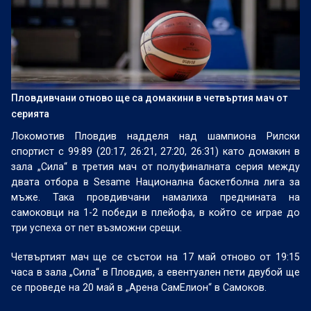
Пловдивчани отново ще са домакини в четвъртия мач от
серията
Локомотив Пловдив надделя над шампиона Рилски
спортист с 99:89 (20:17, 26:21, 27:20, 26:31) като домакин в
зала „Сила“ в третия мач от полуфиналната серия между
двата отбора в Sesame Национална баскетболна лига за
мъже. Така провдивчани намалиха преднината на
самоковци на 1-2 победи в плейофа, в който се играе до
три успеха от пет възможни срещи.
Четвъртият мач ще се състои на 17 май отново от 19:15
часа в зала „Сила“ в Пловдив, а евентуален пети двубой ще
се проведе на 20 май в „Арена СамЕлион“ в Самоков.