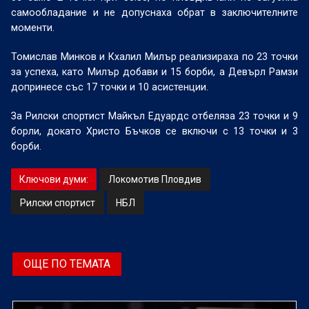
самообладание и не допуснаха обрат в заключителните
моменти.
Томислав Минков и Кхалил Милър реализираха по 23 точки
за успеха, като Милър добави и 15 борби, а Девърл Рамзи
допринесе със 17 точки и 10 асистенции.
За Рилски спортист Майкъл Едуардс отбеляза 23 точки и 9
борли, докато Христо Бъчков се включи с 13 точки и 3
борби.
Ключови думи:
Локомотив Пловдив
Рилски спортист
НБЛ
ОЩЕ ПО ТЕМАТА