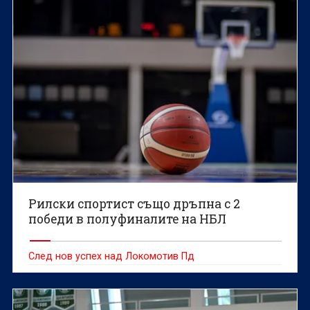
Рилски спортист също дръпна с 2
победи в полуфиналите на НБЛ
След нов успех над Локомотив Пд