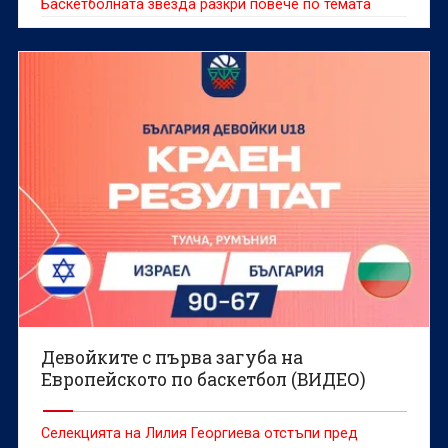
Баскетболната звезда разкри повече по темата
Девойките с първа загуба на
Европейското по баскетбол (ВИДЕО)
Селекцията на Лилия Георгиева отстъпи пред