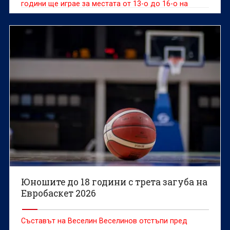
години ще играе за местата от 13-о до 16-о на
европейското първенство по баскетбол, което се
провежда в италианския град Трентино.
Юношите до 18 години с трета загуба на
Евробаскет 2026
Съставът на Веселин Веселинов отстъпи пред