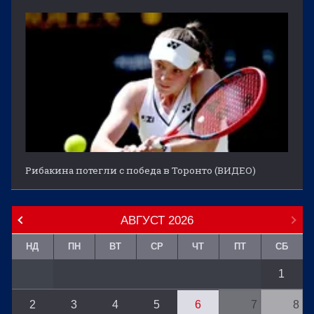
Рибакина потегли с победа в Торонто (ВИДЕО)
АВГУСТ
2026
НД
ПН
ВТ
СР
ЧТ
ПТ
СБ
1
2
3
4
5
6
7
8