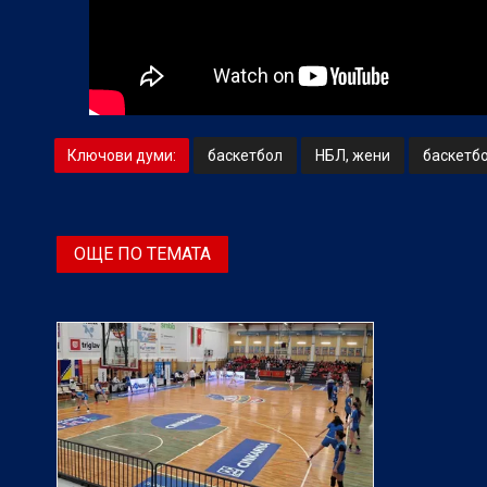
Ключови думи:
баскетбол
НБЛ, жени
баскетбо
ОЩЕ ПО ТЕМАТА