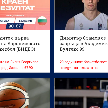
ките с първа
Димитър Стамов се
а на Европейското
завръща в Академи
скетбол (ВИДЕО)
Бултекс 99
та на Лилия Георгиева
20-годишният баскетболист 
пред Израел с 67:90
продукт на школата на
"студентите"