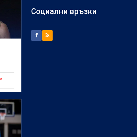
Социални връзки
к
е