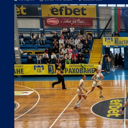
БГ Футбол:
Янев: Без добър резултат 
БГ Футбол:
По примера на Левски: Ка