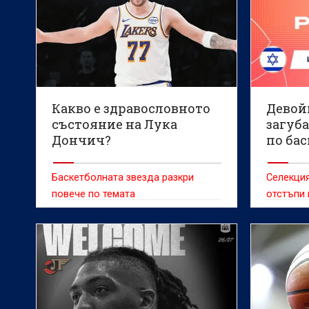
Какво е здравословното
Девой
състояние на Лука
загуб
Дончич?
по ба
Баскетболната звезда разкри
Селекция
повече по темата
отстъпи 