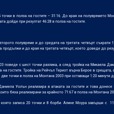
 точки в полза на гостите – 31:16. До края на полувремето Мо
а дойде при резултат 46:28 в полза на гостите.
второто полувреме и до средата на третата четвърт съкрати 1
та продължи и до края на третата четвърт, което доведе до резу
03 поведе с шест точки разлика, а след тройка на Микаела Да
а на гостите. Тройка на Рейчъл Териот върна Берое в срещата, 
 две точки в полза на Монтана 2003 при оставащи 1:20 минути д
 Даниела Уолън реализира в атаката за гостите и това донесе 
оито бяха реализирани за крайното 71:67 в полза на Монтана 20
 която записа 20 точки и 8 борби. Алине Моура завърши с
11