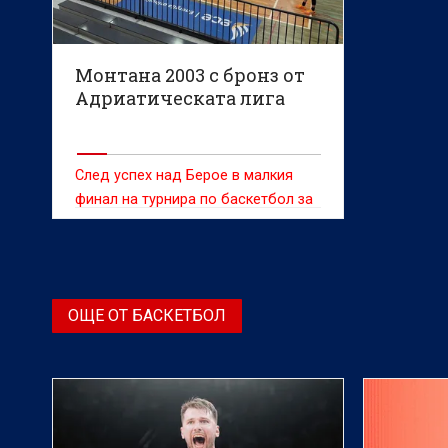
Монтана 2003 с бронз от
Адриатическата лига
След успех над Берое в малкия
финал на турнира по баскетбол за
жени
ОЩЕ ОТ БАСКЕТБОЛ