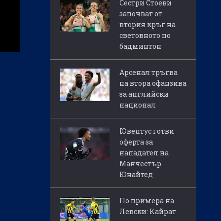
Сестри Стоеви
започват от
втория кръг на
световното по
бадминтон
Арсенал тръгва
на втора офанзива
за английски
национал
Ювентус готви
оферта за
нападател на
Манчестър
Юнайтед
По примера на
Левски: Кайрат