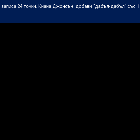
о записа 24 точки. Киана Джонсън
добави "дабъл-дабъл" със 17