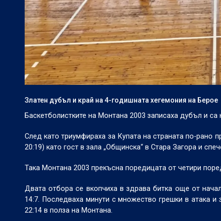
Златен дубъл и край на 4-годишната хегемония на Берое
Баскетболистките на Монтана 2003 записаха дубъл и са
След като триумфираха за Купата на страната по-рано пре
20:19) като гост в зала „Общинска“ в Стара Загора и спеч
Така Монтана 2003 прекъсна поредицата от четири поре
Двата отбора се вкопчиха в здрава битка още от начал
14:7. Последваха минути с множество грешки в атака и 
22:14 в полза на Монтана.