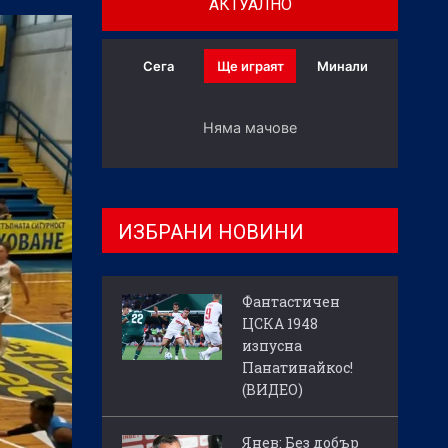
АКТУАЛНО
Сега
Ще играят
Минали
Няма мачове
ИЗБРАНИ НОВИНИ
Фантастичен
ЦСКА 1948
изпусна
Панатинайкос!
(ВИДЕО)
Янев: Без добър