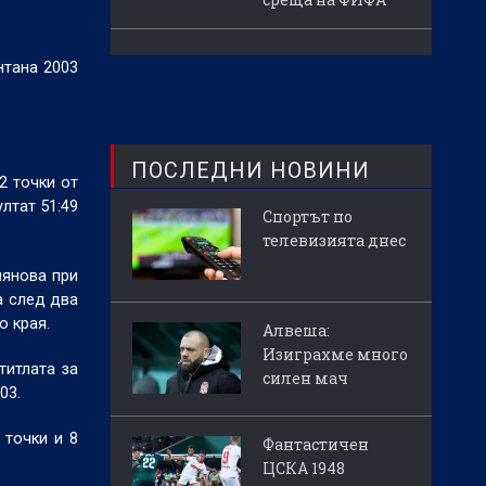
нтана 2003
ПОСЛЕДНИ НОВИНИ
2 точки от
лтат 51:49
Спортът по
телевизията днес
мянова при
а след два
о края.
Алвеша:
Изиграхме много
титлата за
силен мач
03.
 точки и 8
Фантастичен
ЦСКА 1948