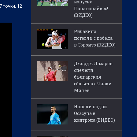
изпусна
 точки, 12
Панатинайкос!
(ВИДЕО)
Рибакина
потегли с победа
в Торонто (ВИДЕО)
Джордж Лазаров
спечели
българския
сблъсък с Янаки
Милев
Наполи надви
Осасуна в
контрола (ВИДЕО)