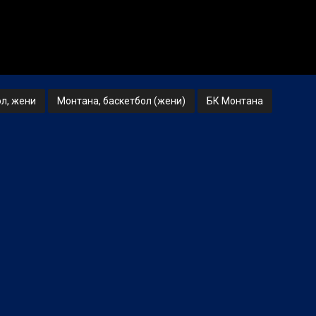
л, жени
Монтана, баскетбол (жени)
БК Монтана