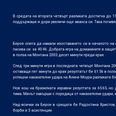
В средата на втората четвърт разликата достигна до 15
поддържаше и дори увеличи още аванса си. Така почивкат
Берое опита да намали изоставането си в началото на 
пасива си
за 40:46. Добрата игра на домакините в защи
в полза на Монтана 2003 десет минути преди края.
След три минути игра в последната четвърт Монтана 20
оставащи пет минути до края резултатът бе 61:56 в полз
успешни наказателни удара на Алине Моура разликата бе
Нов кош на бразилката изравни резултата за 65:65, но
тима. Мачът завърши с поредица от наказателни удари, к
Над-всички за Берое в срещата бе Радостина Христов,
борби и 3 асистенции.