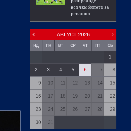
разпродаде
всички билети за
реванша
АВГУСТ
2026
НД
ПН
ВТ
СР
ЧТ
ПТ
СБ
1
2
3
4
5
6
7
8
9
10
11
12
13
14
15
16
17
18
19
20
21
22
23
24
25
26
27
28
29
30
31