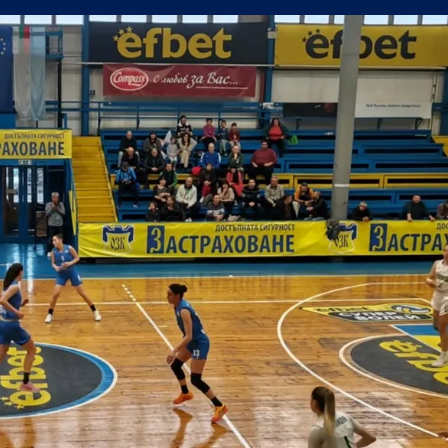
утре, не можем да очакваме нищо на реванша
йрат разпродаде всички билети за реванша