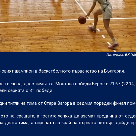
Източник: БК "М
 новият шампион в баскетболното първенство на България.
з сезона, днес тимът от Монтана победи Берое с 71:67 (22:14, 2
ели серията с 3:1 победи.
дни титли на тима от Стара Загора в седмия пореден финал пом
ото на срещата, а гостите успяха да вземат преднина от седе
за двата тима, а сирената за край на първата четвърт дойде пр