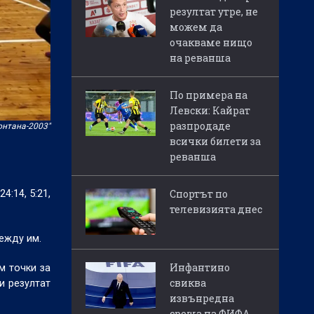
резултат утре, не
можем да
очакваме нищо
на реванша
По примера на
Левски: Кайрат
разпродаде
онтана-2003"
всички билети за
реванша
Спортът по
4:14, 5:21,
телевизията днес
ежду им.
Инфантино
м точки за
свиква
и резултат
извънредна
среща на ФИФА