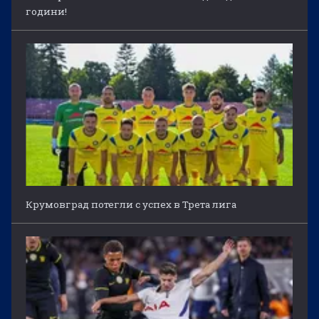
години!
Крумовград потегли с успех в Трета лига