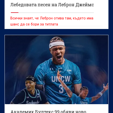
Лебедовата песен на Леброн Джеймс
Всички знаят, че Леброн отива там, където има
шанс да се бори за титлата
Академик Бултекс 99 обяви ново