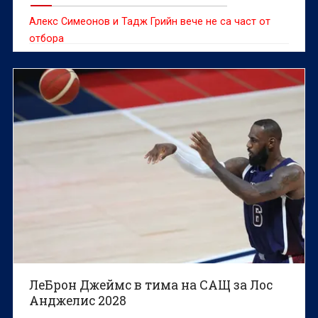
Алекс Симеонов и Тадж Грийн вече не са част от
отбора
ЛеБрон Джеймс в тима на САЩ за Лос
Анджелис 2028