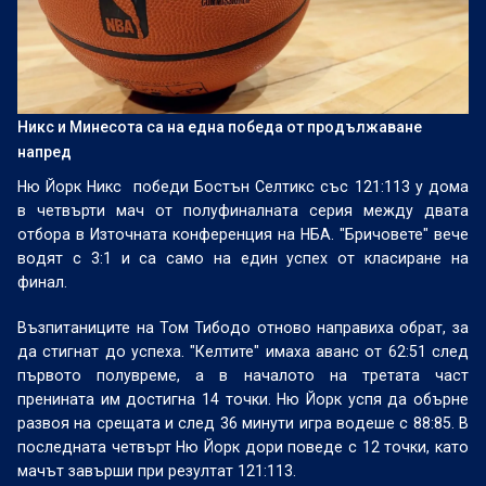
Никс и Минесота са на една победа от продължаване
напред
Ню Йорк Никс победи Бостън Селтикс със 121:113 у дома
в четвърти мач от полуфиналната серия между двата
отбора в Източната конференция на НБА. "Бричовете" вече
водят с 3:1 и са само на един успех от класиране на
финал.
Възпитаниците на Том Тибодо отново направиха обрат, за
да стигнат до успеха. "Келтите" имаха аванс от 62:51 след
първото полувреме, а в началото на третата част
пренината им достигна 14 точки. Ню Йорк успя да обърне
развоя на срещата и след 36 минути игра водеше с 88:85. В
последната четвърт Ню Йорк дори поведе с 12 точки, като
мачът завърши при резултат 121:113.