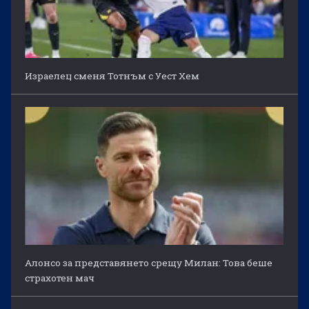
Израелец сменя Тотнъм с Уест Хем
Алонсо за представянето срещу Милан: Това беше
страхотен мач