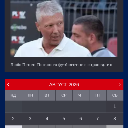
Любо Пенев: Понякога футболът не е справедлив
АВГУСТ
2026
НД
ПН
ВТ
СР
ЧТ
ПТ
СБ
1
2
3
4
5
6
7
8