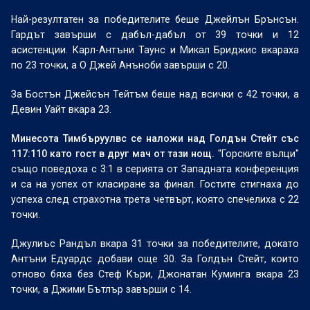
Най-резултатен за победителите беше Джейлън Брънсън.
Гардът завърши с дабъл-дабъл от 39 точки и 12
асистенции. Карл-Антъни Таунс и Микал Бриджис вкараха
по 23 точки, а О Джей Анъноби завърши с 20.
За Бостън Джейсън Тейтъм беше над всички с 42 точки, а
Девин Уайт вкара 23.
Минесота Тимбъруулвс се наложи над Голдън Стейт със
117:110 като гост в друг мач от тази нощ.
"Горските вълци"
също поведоха с 3:1 в серията от Западната конференция
и са на успех от класиране за финал. Гостите стигнаха до
успеха след страхотна трета четвърт, която спечелиха с 22
точки.
Джулиъс Рандъл вкара 31 точки за победителите, докато
Антъни Едуардс добави още 30. За Голдън Стейт, които
отново бяха без Стеф Къри, Джонатан Куминга вкара 23
точки, а Джими Бътлър завърши с 14.