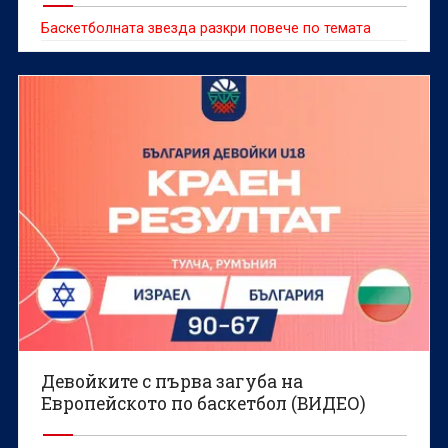
Баскетболната звезда разкри повече по темата
Девойките с първа загуба на
Европейското по баскетбол (ВИДЕО)