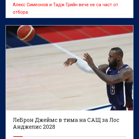
Алекс Симеонов и Тадж Грийн вече не са част от
отбора
ЛеБрон Джеймс в тима на САЩ за Лос
Анджелис 2028