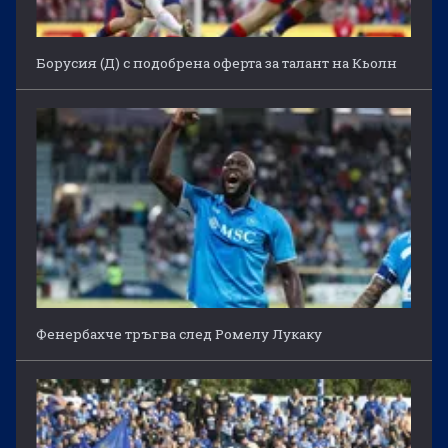
Борусия (Д) с подобрена оферта за талант на Кьолн
Фенербахче тръгва след Ромелу Лукаку