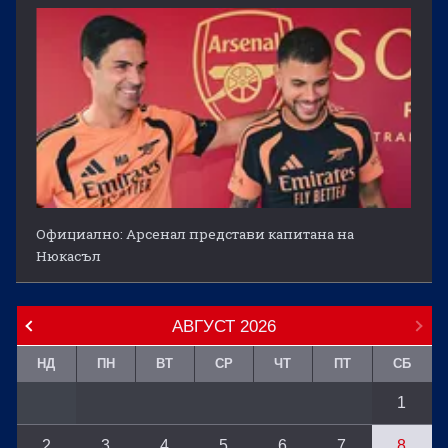
Официално: Арсенал представи капитана на
Нюкасъл
АВГУСТ
2026
НД
ПН
ВТ
СР
ЧТ
ПТ
СБ
1
2
3
4
5
6
7
8