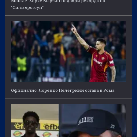
MotoGP: Хорхе Мартин подобри рекорда на
"Силвърстоун"
Официално: Лоренцо Пелегрини остава в Рома