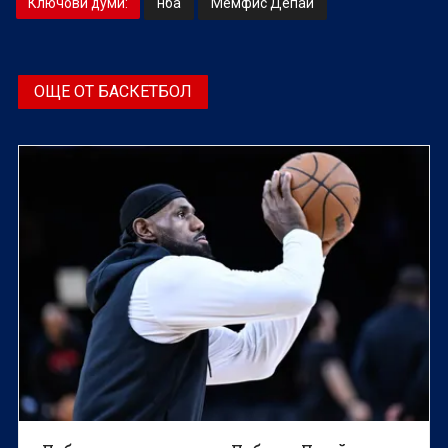
Ключови думи:
нба
Мемфис Депай
ОЩЕ ОТ БАСКЕТБОЛ