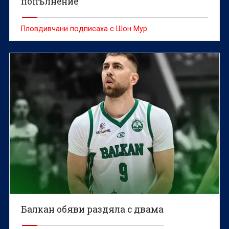
попълнение
Пловдивчани подписаха с Шон Мур
Балкан обяви раздяла с двама