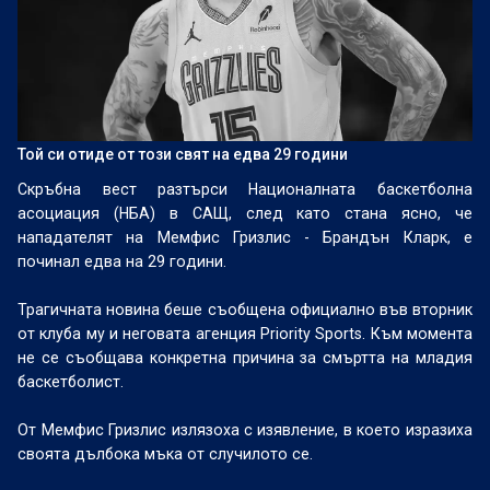
Той си отиде от този свят на едва 29 години
Скръбна вест разтърси Националната баскетболна
асоциация (НБА) в САЩ, след като стана ясно, че
нападателят на Мемфис Гризлис - Брандън Кларк, е
починал едва на 29 години.
Трагичната новина беше съобщена официално във вторник
от клуба му и неговата агенция Priority Sports. Към момента
не се съобщава конкретна причина за смъртта на младия
баскетболист.
От Мемфис Гризлис излязоха с изявление, в което изразиха
своята дълбока мъка от случилото се.