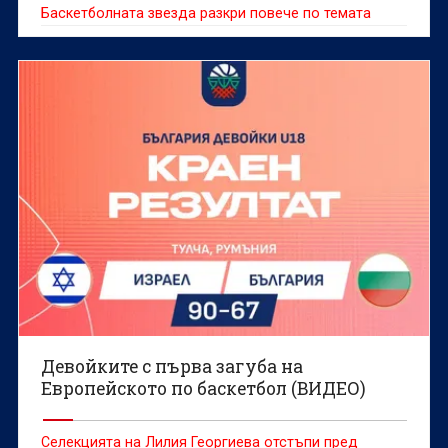
Баскетболната звезда разкри повече по темата
Девойките с първа загуба на
Европейското по баскетбол (ВИДЕО)
Селекцията на Лилия Георгиева отстъпи пред