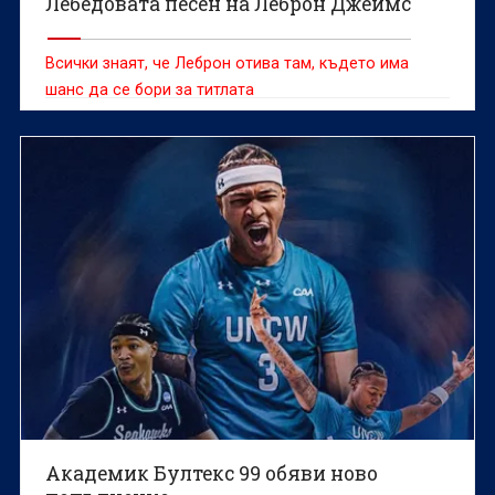
Лебедовата песен на Леброн Джеймс
Всички знаят, че Леброн отива там, където има
шанс да се бори за титлата
Академик Бултекс 99 обяви ново