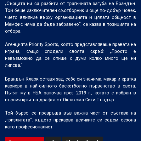
„Сърцата ни са разбити от трагичната загуба на Брандън.
Той беше изключителен съотборник и още по-добър човек,
чието влияние върху организацията и цялата общност в
Мемфис няма да бъде забравено“, се казва в позицията на
отбора.
Агенцията Priority Sports, която представляваше правата на
играча, също сподели своята скръб: „Просто е
невъзможно да се опише с думи колко много ще ни
липсва.“
Брандън Кларк оставя зад себе си значима, макар и кратка
кариера в най-силното баскетболно първенство в света.
Пътят му в НБА започва през 2019 г., когато е избран в
първия кръг на драфта от Оклахома Сити Тъндър.
Той бързо се превръща във важна част от състава на
„гризлитата“, където прекарва всичките си седем сезона
като професионалист.