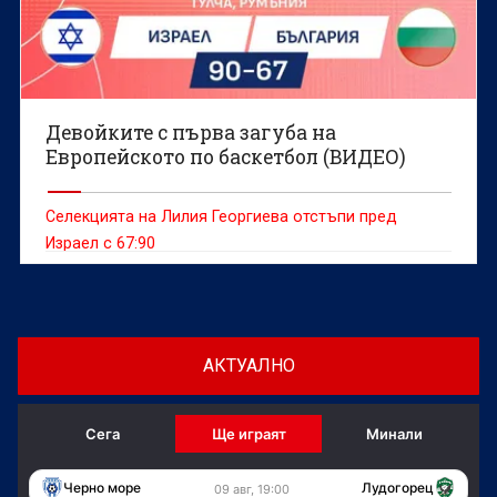
Девойките с първа загуба на
Европейското по баскетбол (ВИДЕО)
Селекцията на Лилия Георгиева отстъпи пред
Израел с 67:90
АКТУАЛНО
Сега
Ще играят
Минали
Черно море
Лудогорец
09 авг, 19:00