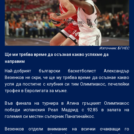
Източник: БГНЕС
Ще ми трябва време да осъзная какво успяхме да
направим
Най-добрият български баскетболист Александър
Везенков не скри, че ще му трябва време да осъзнае какво
успя да постигне с клубния си тим Олимпиакос, печелейки
трофея в Евролигата за мъже.
Във финала на турнира в Атина гръцкият Олимпиакос
победи испанския Реал Мадрид с 92:85 в залата на
големия си местен съперник Панатинайкос.
Везенков отдели внимание на всички очакващи го