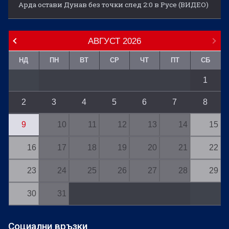
Арда остави Дунав без точки след 2:0 в Русе (ВИДЕО)
АВГУСТ
2026
НД
ПН
ВТ
СР
ЧТ
ПТ
СБ
1
2
3
4
5
6
7
8
9
10
11
12
13
14
15
16
17
18
19
20
21
22
23
24
25
26
27
28
29
30
31
Социални връзки