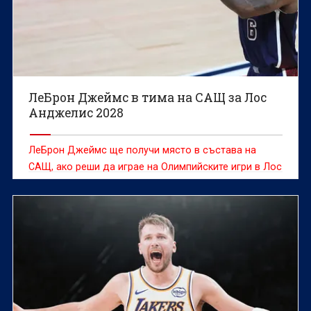
ЛеБрон Джеймс в тима на САЩ за Лос
Анджелис 2028
ЛеБрон Джеймс ще получи място в състава на
САЩ, ако реши да играе на Олимпийските игри в Лос
Анджелис