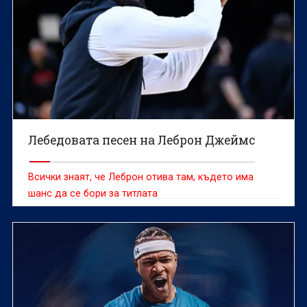
Лебедовата песен на Леброн Джеймс
Всички знаят, че Леброн отива там, където има
шанс да се бори за титлата