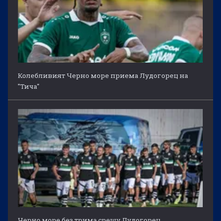
Колебливият Черно море приема Лудогорец на
"Тича"
Черно море без трима срещу Лудогорец