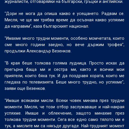
журналисти, отговаряйки на български, гръцки и английски.
"Дори не мога да опиша какво е усещането. Радвам се.
Мисля, че ще ми трябва време да осъзная какво успяхме
да направим", каза българският национал.
"Имахме много трудни моменти, особено момчетата, които
сме много години заедно, но вече държим трофея",
продължи Александър Везенков.
"В края беше толкова голяма лудница. Просто исках да
прегърна баща ми и сестра ми, както и всички мои
приятели, които бяха тук. И да поздравя хората, които ме
гледаха по телевизията. Беше много трудно, но успяхме",
заяви още Везенков.
"Имаше всякакви мисли. Всеки човек минава през трудни
моменти. Мисля, че този отбор заслужаваше и най-накрая
успяхме. Имаше и облекчение, защото минахме през
толкова трудни моменти. Сега все едно само тялото ми е
тук, а мислите ми са някъде другаде. Най-трудният момент