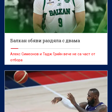
Балкан обяви раздяла с двама
Алекс Симеонов и Тадж Грийн вече не са част от
отбора