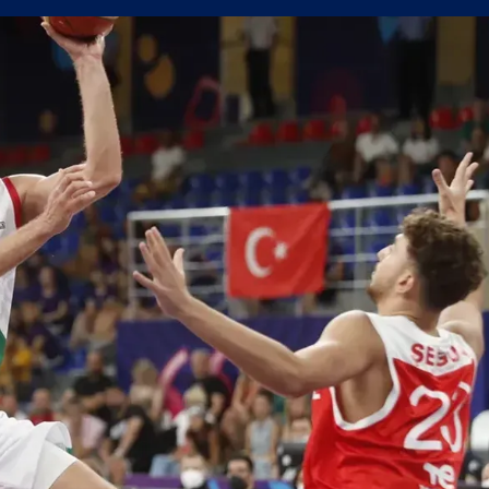
н мач
(Мадрид) обяви най-скъпия трансфер в историята си