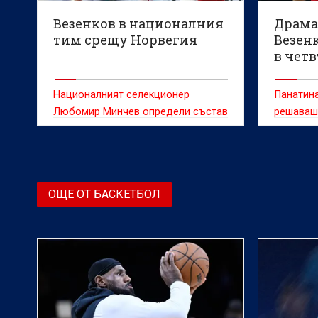
Везенков в националния
Драма
тим срещу Норвегия
Везен
в чет
финал
Националният селекционер
Панатина
Любомир Минчев определи състав
решаваш 
от 16 баскетболисти за
определ
европейската квалификация срещу
Норвегия
ОЩЕ ОТ БАСКЕТБОЛ