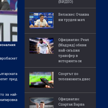
(ВИДЕО)
Веласкес: Очаква
ни труден мач
Официално: Реал
(Мадрид) обяви
ционалния
най-скъпия
трансфер в
Евробаскет
историята си
Спортът по
лгарската
телевизията днес
репят пред
то за най-
Официално:
 екипировка
Спартак Варна