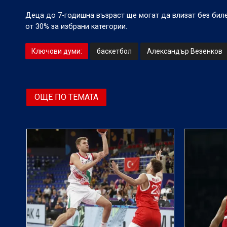
Деца до 7-годишна възраст ще могат да влизат без биле
от 30% за избрани категории.
Ключови думи:
баскетбол
Александър Везенков
ОЩЕ ПО ТЕМАТА