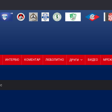
ИНТЕРВЮ
КОМЕНТАР
ЛЮБОПИТНО
ВИДЕО
МРЕЖ
ДРУГИ
ес
 продаде звездата си
СКА смачка Макаби с 3:0! (ВИДЕО)