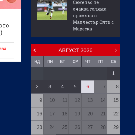
Семеньо не
очаква голяма
промяна в
Манчестър Сити с
ото
Мареска
)
ева
АВГУСТ
2026
НД
ПН
ВТ
СР
ЧТ
ПТ
СБ
1
2
3
4
5
6
7
8
9
10
11
12
13
14
15
16
17
18
19
20
21
22
23
24
25
26
27
28
29