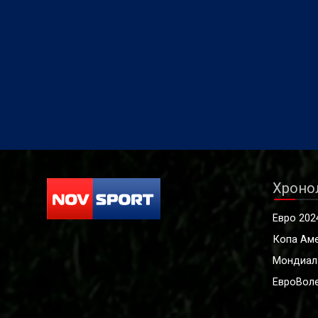
Хроно
Евро 202
Копа Ам
Мондиал
ЕвроВоле