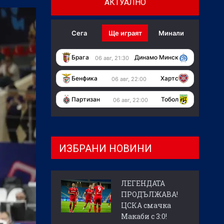
АКТУАЛНО
Сега
Ще играят
Минали
Брага
Динамо Минск
06 авг, 21:30
Бенфика
Хартс
06 авг, 22:00
Партизан
Тобол
06 авг, 22:00
ИЗБРАНИ НОВИНИ
ЛЕГЕНДАТА
ПРОДЪЛЖАВА!
ЦСКА смачка
Макаби с 3:0!