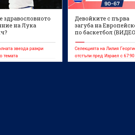
 е здравословното
Девойките с първа
яние на Лука
загуба на Европейск
ч?
по баскетбол (ВИДЕО
лната звезда разкри
Селекцията на Лилия Георги
о темата
отстъпи пред Израел с 67:90