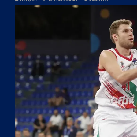
БГ Футбол:
Веласкес: Очаква ни труде
Европейски футбол:
Официално: Реал 