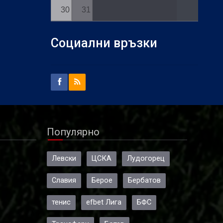
30
31
Социални връзки
Популярно
Левски
ЦСКА
Лудогорец
Славия
Берое
Бербатов
тенис
efbet Лига
БФС