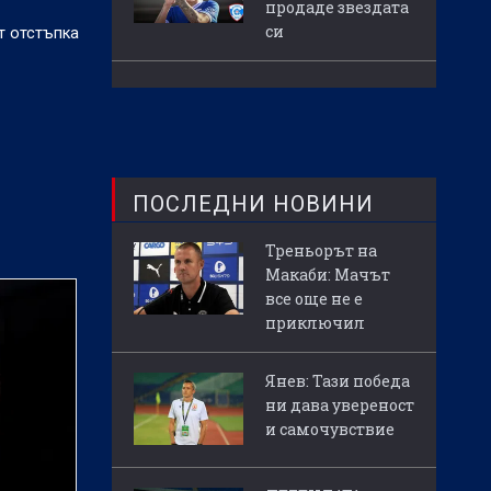
продаде звездата
си
т отстъпка
ПОСЛЕДНИ НОВИНИ
Треньорът на
Макаби: Мачът
все още не е
приключил
Янев: Тази победа
ни дава увереност
и самочувствие