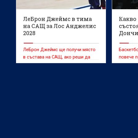
ЛеБрон Джеймс в тима
Какво
на САЩ за Лос Анджелис
състо
2028
Дончи
ЛеБрон Джеймс ще получи място
Баскетбо
в състава на САЩ, ако реши да
повече п
играе на Олимпийските игри в Лос
Анджелис