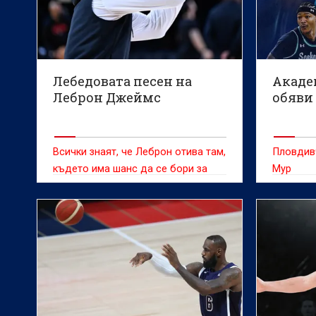
Лебедовата песен на
Акаде
Леброн Джеймс
обяви
Всички знаят, че Леброн отива там,
Пловдив
където има шанс да се бори за
Мур
титлата