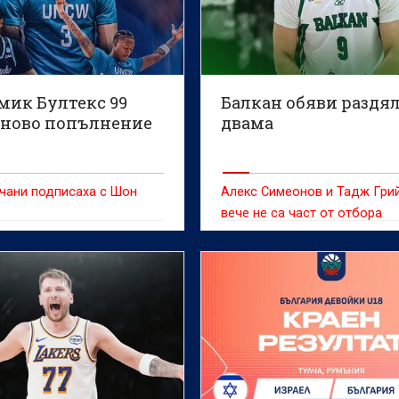
мик Бултекс 99
Балкан обяви раздял
 ново попълнение
двама
чани подписаха с Шон
Алекс Симеонов и Тадж Гри
вече не са част от отбора