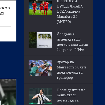
ЛЕГЕНДАТА
ПРОДЪЛЖАВА!
нков
ЦСКА смачка
я!
Макаби с 3:0!
(ВИДЕО)
Йордания
изненадващо
получи завишени
бонуси от ФИФА
Вратар на
Манчестър Сити
пред рекорден
трансфер
Президентът на
Бешикташ
потвърди за