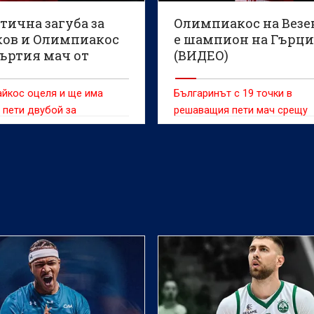
тична загуба за
Олимпиакос на Везе
ков и Олимпиакос
е шампион на Гърци
въртия мач от
(ВИДЕО)
а (ВИДЕО)
йкос оцеля и ще има
Българинът с 19 точки в
пети двубой за
решаващия пети мач срещу
яне на шампиона в Гърция
Панатинайкос