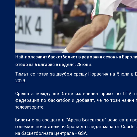
Най-полезният баскетболист в редовния сезон на Еврол
отбор на България в неделя, 28 юни.
Тимът се готви за двубоя срещу Норвегия на 5 юли в Б
2029.
Срещата между ще бъде излъчвана пряко по bTV, по
федерация по баскетбол и добавят, че по този начин 
телевизорите.
Билетите за срещата в "Арена Ботевград" вече са в пр
големите почитатели, избрали да гледат мача от Courtsid
на баскетболната централа - GSA.