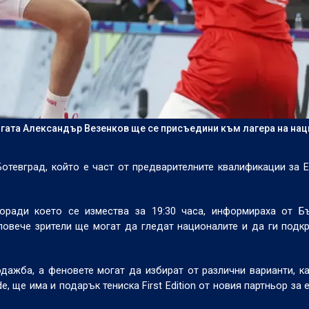
игата Александър Везенков ще се присъедини към лагера на на
отевград, който е част от предварителните квалификации за 
ради което се измества за 19:30 часа, информираха от Бъ
повече зрители ще могат да гледат националите и да ги подк
одажба, а феновете могат да избират от различни варианти, ка
e, ще има и подарък тениска First Edition от новия партньор за