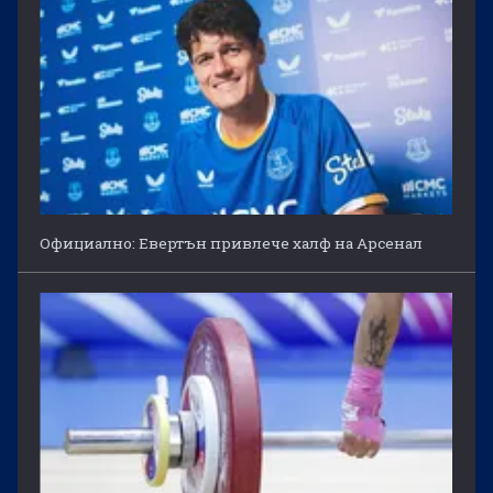
Официално: Евертън привлече халф на Арсенал