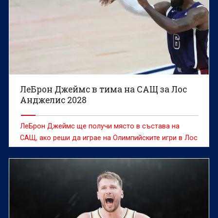
ЛеБрон Джеймс в тима на САЩ за Лос
Анджелис 2028
ЛеБрон Джеймс ще получи място в състава на
САЩ, ако реши да играе на Олимпийските игри в Лос
Анджелис