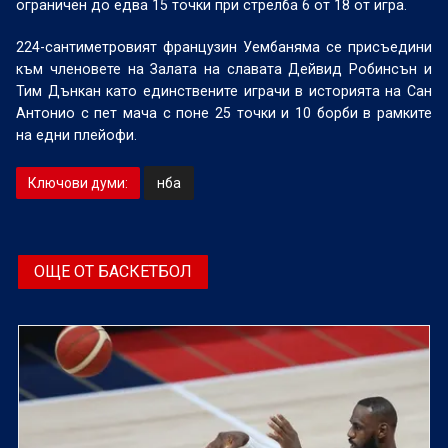
ограничен до едва 15 точки при стрелба 6 от 18 от игра.
224-сантиметровият французин Уембаняма се присъедини
към членовете на Залата на славата Дейвид Робинсън и
Тим Дънкан като единствените играчи в историята на Сан
Антонио с пет мача с поне 25 точки и 10 борби в рамките
на едни плейофи.
Ключови думи:
нба
ОЩЕ ОТ БАСКЕТБОЛ