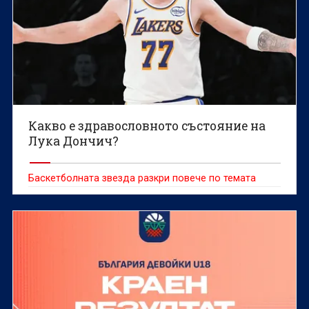
Какво е здравословното състояние на
Лука Дончич?
Баскетболната звезда разкри повече по темата