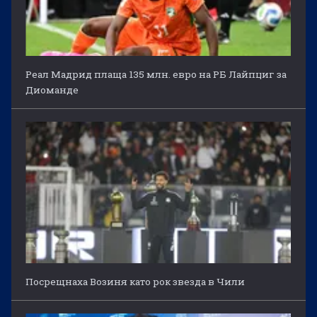
Реал Мадрид плаща 135 млн. евро на РБ Лайпциг за
Диоманде
Посрещнаха Возиня като рок звезда в Чили