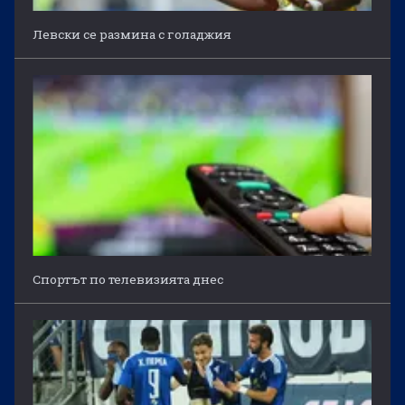
Левски се размина с голаджия
Спортът по телевизията днес