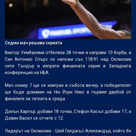
Седми мач решава серията
Виктор Уембаняма отбеляза 28 точки и направи 10 борби, а
Сан Антонио Спърс се наложи със 118:91 над Оклахома
сити Тъндър и изпрати финалната серия в Западната
конференция на НБА.
Мач номер 7 ще се изиграе в събота вечер, а победителят
ще бъде домакин на Ню Йорк Никс в първия двубой от
финалите за титлата в сряда.
Дилън Харпър добави 18 точки, Стефон Касъл добави 17, а
Девин Васел се отчете с 12.
Лидерът на Оклахома - Шей Гилджъс-Алекзандър, който бе