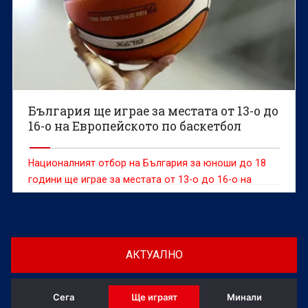
България ще играе за местата от 13-о до
16-о на Европейското по баскетбол
Националният отбор на България за юноши до 18
години ще играе за местата от 13-о до 16-о на
европейското първенство по баскетбол, което се
провежда в италианския град Трентино.
АКТУАЛНО
Сега
Ще играят
Минали