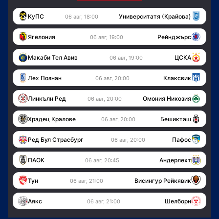
KуПС
Университатя (Крайова)
06 авг, 18:00
Ягелония
Рейнджърс
06 авг, 19:00
Макаби Тел Авив
ЦСКА
06 авг, 19:00
Лех Познан
Клаксвик
06 авг, 20:00
Линкълн Ред
Омония Никозия
06 авг, 20:00
Храдец Кралове
Бешикташ
06 авг, 20:00
Ред Бул Страсбург
Пафос
06 авг, 20:00
ПАОК
Андерлехт
06 авг, 20:45
Тун
Висингур Рейкявик
06 авг, 21:00
Аякс
Шелборн
06 авг, 21:00