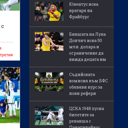
Ювентус иска
вратаря на
Фрайбург
 с
Бившата на Лука
Дончич иска 50
млн. долара и
а
ограничение да
 третия
вижда децата им
ата на
Съдийската
ата
комисия към БФС
обявяви курс за
нови рефери
ЦСКА 1948 пусна
билетите за
реванша с
Панатинайкос