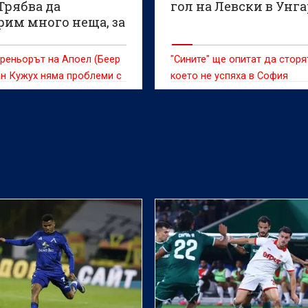
Трябва да
гол на Левски в Унг
рим много неща, за
иминираме Левски
реньорът на Апоел (Беер
"Сините" ще опитат да сторя
н Кужух няма проблеми с
което не успяха в София
и футболисти преди
 от първия
ационен кръг на Лига
срещу Левски, съобщават
ите медии. Двубоят е тази
 21:00 часа в унгарския
едхаза.