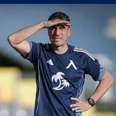
а само една крачка!
а