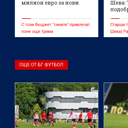
милион евро за нови
Шева: 
подоб
да ел
С този бюджет "сините" привлечат
Старши т
поне още трима
Шева) Ра
контузен
реванша
квалифик
Европа 
ОЩЕ ОТ БГ ФУТБОЛ
израелск
вечер от
град Нир