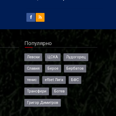
Популярно
Левски
ЦСКА
Лудогорец
Славия
Берое
Бербатов
тенис
efbet Лига
БФС
Трансфери
Ботев
Григор Димитров