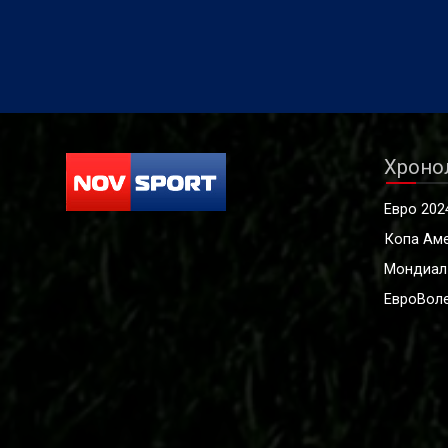
Хроно
Евро 202
Копа Ам
Мондиал
ЕвроВоле