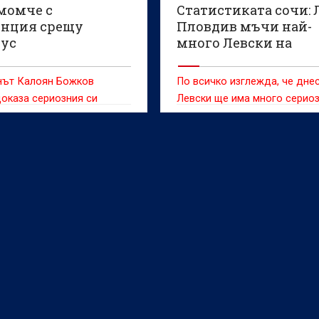
момче с
Статистиката сочи: 
енция срещу
Пловдив мъчи най-
ус
много Левски на
Веласкес
нът Калоян Божков
По всичко изглежда, че дне
оказа сериозния си
Левски ще има много серио
л, след като направи
тест срещу Локомотив Пд.
лен мач за Динамо
 при поражението с 2:3 от
(Торино) в първия кръг на
родния младежки турнир
Рамляк“.