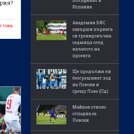
полуфинал в
ария?
Испания
Академия БФС
т това,
завърши първата
си тренировъчна
седмица след
началото на
проекта
Ще продължи ли
безгрешният ход
на Левски и
срещу Локо (Пд)
Майкон отново
отпадна за
Левски