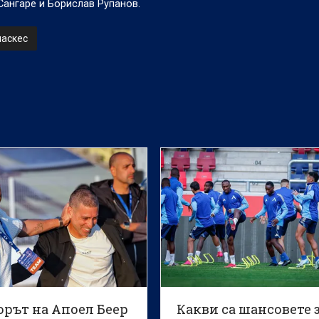
Сангаре и Борислав Рупанов.
ласкес
орът на Апоел Беер
Какви са шансовете 