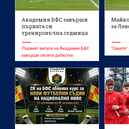
Академия БФС завърши
Майко
първата си
за Лев
тренировъчна седмица
след началото на
проекта
Първият випуск на Академия БФС
"Сините"
завърши своята дебютна
тренировъчна седмица,
поставяйки основите на
ежедневния процес, който ще
бъде в основата на развитието на
младите футболни таланти.