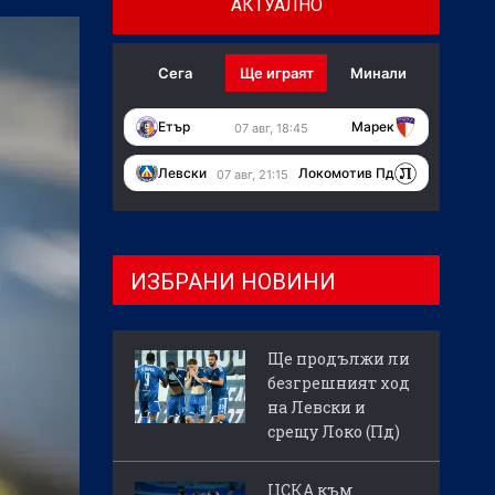
АКТУАЛНО
Сега
Ще играят
Минали
Етър
Марек
07 авг, 18:45
Левски
Локомотив Пд
07 авг, 21:15
ИЗБРАНИ НОВИНИ
Ще продължи ли
безгрешният ход
на Левски и
срещу Локо (Пд)
ЦСКА към