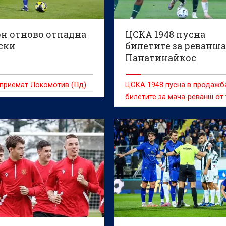
н отново отпадна
ЦСКА 1948 пусна
ски
билетите за реванша
Панатинайкос
 приемат Локомотив (Пд)
ЦСКА 1948 пусна в продажб
билетите за мача-реванш от
квалификационен кръг в Лиг
конференциите срещу
Панатинайкос през следващ
седмица.