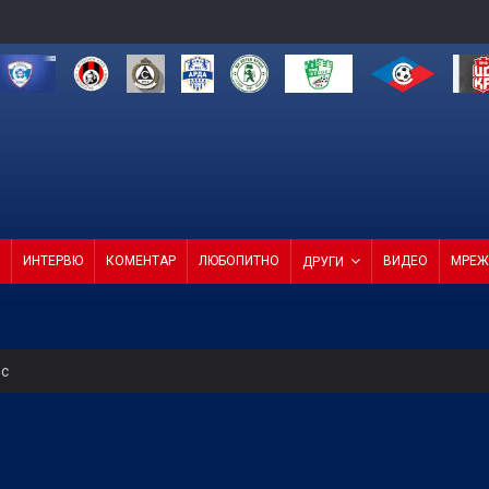
ИНТЕРВЮ
КОМЕНТАР
ЛЮБОПИТНО
ВИДЕО
МРЕЖ
ДРУГИ
ес
 Левски
т ход на Левски и срещу Локо (Пд)