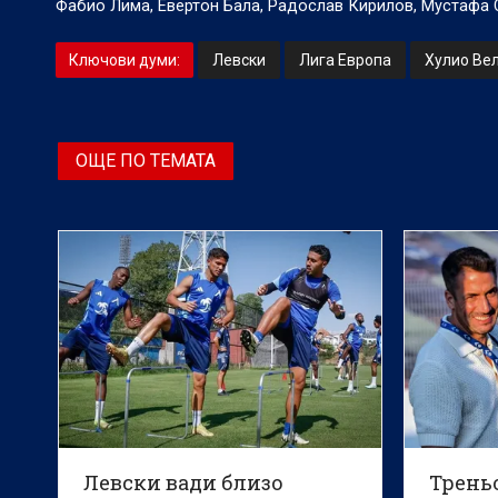
Фабио Лима, Евертон Бала, Радослав Кирилов, Мустафа 
Ключови думи:
Левски
Лига Европа
Хулио Ве
ОЩЕ ПО ТЕМАТА
Левски вади близо
Трень