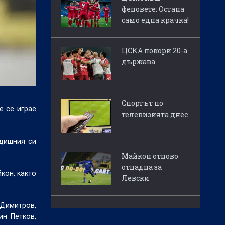
феновете: Остана
само една крачка!
ЦСКА покори 20-а
държава
Спортът по
е се играе
телевизията днес
одишния си
Майкон отново
отпадна за
кон, както
Левски
 Димитров,
ин Петков,