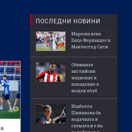
ПОСЛЕДНИ НОВИНИ
Мареска иска
Енцо Фернандес в
Манчестър Сити
Обвиниха
английски
национал в
нападение в
нощен клуб
Изабелла
Шиникова би
водачката в
схемата и е на
за