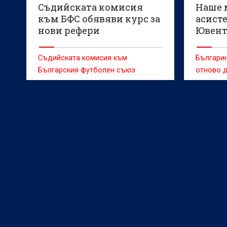
Съдийската комисия
Наше 
към БФС обявяви курс за
асист
нови рефери
Ювент
Съдийската комисия към
Българи
Българския футболен съюз
отново д
стартира нов курс за подготовка
потенциа
на футболни съдии на национално
много си
ниво.
(Загреб)
Ювентус 
междуна
„Младен 