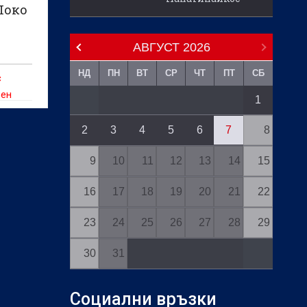
Локо
АВГУСТ
2026
НД
ПН
ВТ
СР
ЧТ
ПТ
СБ
с
зен
1
2
3
4
5
6
7
8
9
10
11
12
13
14
15
16
17
18
19
20
21
22
23
24
25
26
27
28
29
30
31
Социални връзки