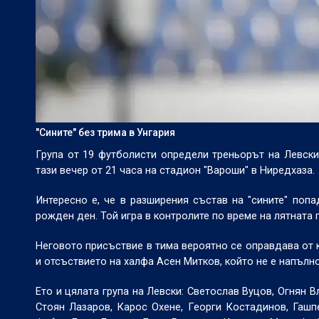
"Сините" без трима в Унгария
Група от 19 футболисти определи треньорът на Левски
тази вечер от 21 часа на стадион "Вароши" в Ниредхаза.
Интересно е, че в разширения състав на "сините" поп
рожден ден. Той игра в контролите по време на лятната 
Неговото присъствие в тима вероятно се оправдава от 
и отсъствието на халфа Асен Митков, който не е напълно
Ето и цялата група на Левски: Светослав Вуцов, Огнян
Стоян Лазаров, Карос Охене, Георги Костадинов, Гашп