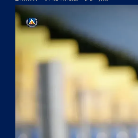
БГ Футбол:
ЦСКА към феновете: Остан
БГ Футбол:
ЦСКА покори 20-а държав