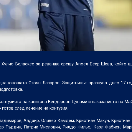
 Хулио Веласкес за реванша срещу Апоел Беер Шева, който щ
адна юношата Стоян Лазаров. Защитникът празнува днес 17-г
подготовка.
контузията на капитана Вендерсон Цунами и наказанието на Май
 готов след лечение на контузия.
 Владимиров, Алдаир, Оливер Камдем, Кристиан Макун, Кристиан
ер Търдин, Патрик Мислович, Рилдо Фильо, Карл Фабиен, Мар