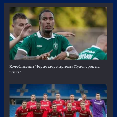
Колебливият Черно море приема Лудогорец на
"Тича"