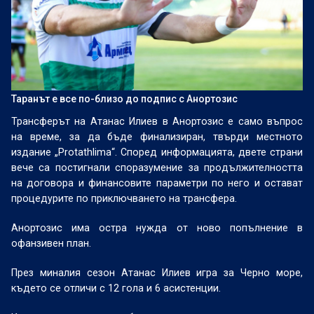
Таранът е все по-близо до подпис с Анортозис
Трансферът на Атанас Илиев в Анортозис е само въпрос
на време, за да бъде финализиран, твърди местното
издание „Protathlima“. Според информацията, двете страни
вече са постигнали споразумение за продължителността
на договора и финансовите параметри по него и остават
процедурите по приключването на трансфера.
Анортозис има остра нужда от ново попълнение в
офанзивен план.
През миналия сезон Атанас Илиев игра за Черно море,
където се отличи с 12 гола и 6 асистенции.