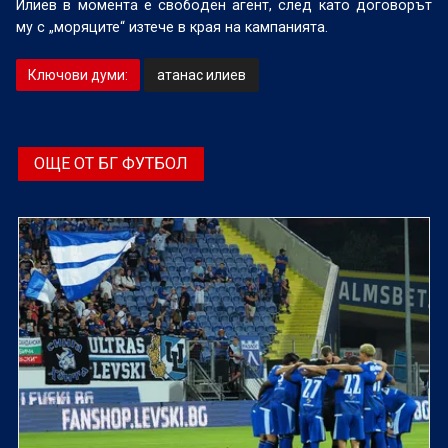
Илиев в момента е свободен агент, след като договорът
му с „моряците“ изтече в края на кампанията.
Ключови думи:
атанас илиев
ОЩЕ ОТ БГ ФУТБОЛ