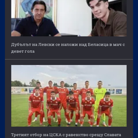
Дубълът на Левски се наложи над Беласица в мач с
девет гола
Третият отбор на ЦСКА с равенство срещу Славата