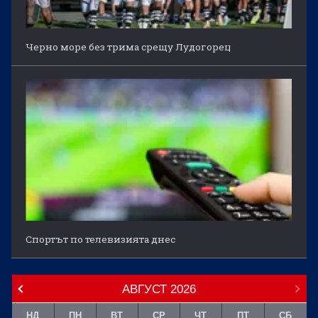
Черно море без трима срещу Лудогорец
Спортът по телевизията днес
АВГУСТ
2026
НД
ПН
ВТ
СР
ЧТ
ПТ
СБ