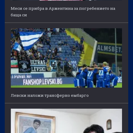
Меси се прибра в Аржентина за погребението на
баща си
Левски наложи трансферно ембарго