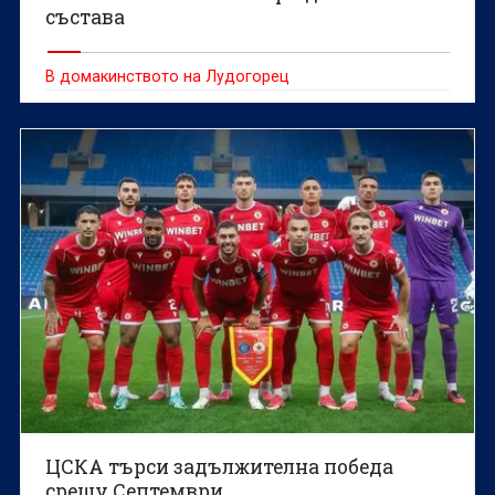
състава
В домакинството на Лудогорец
ЦСКА търси задължителна победа
срещу Септември