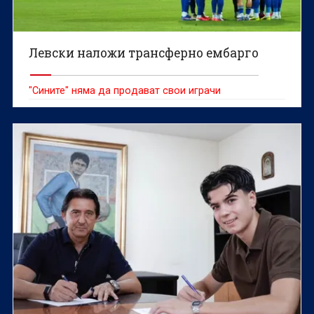
Левски наложи трансферно ембарго
"Сините" няма да продават свои играчи