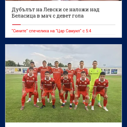
Дубълът на Левски се наложи над
Беласица в мач с девет гола
"Сините" спечелиха на "Цар Самуил" с 5:4