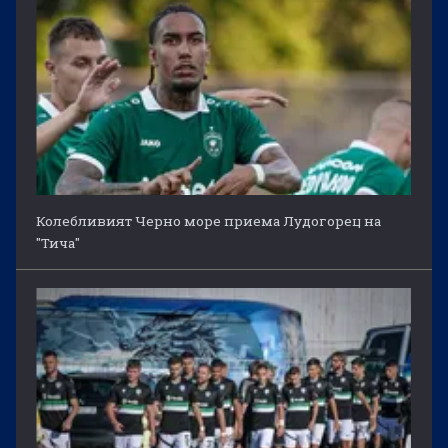
Колебливият Черно море приема Лудогорец на
"Тича"