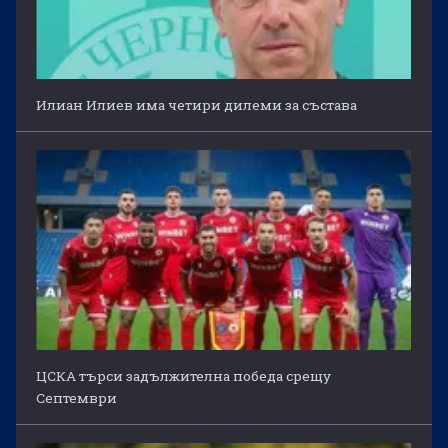
Илиан Илиев има четири дилеми за състава
ЦСКА търси задължителна победа срещу
Септември