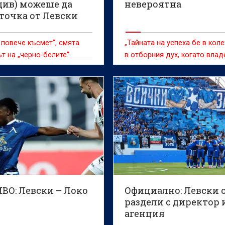
див) можеше да
невероятна
точка от Левски
 повече късмет“, смята
„Тайната на успеха бе в коле
т на „черно-белите“
в отборния дух, когато вла
топката и когато се защитав
ВО: Левски – Локо
Официално: Левски 
раздели с директор 
агенция