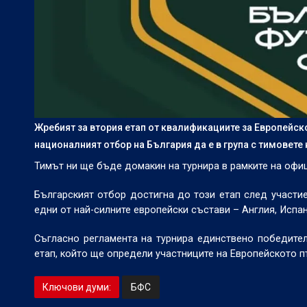
Жребият за втория етап от квалификациите за Европейск
националният отбор на България да е в група с тимовете
Тимът ни ще бъде домакин на турнира в рамките на офи
Българският отбор достигна до този етап след участие
едни от най-силните европейски състави – Англия, Испан
Съгласно регламента на турнира единствено победител
етап, който ще определи участниците на Европейското п
Ключови думи:
БФС