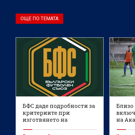
ОЩЕ ПО ТЕМАТА
БФС даде подробности за
Близо 
критериите при
включ
изготвянето на
на Ак
програмата на клубовете
Бургас