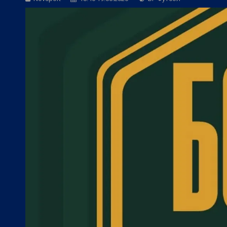
БГ Футбол:
Веласкес: Невероятно удов
БГ Футбол:
Косич: Локомотив (Пловди