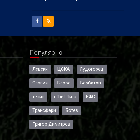
Популярно
Левски
ЦСКА
Лудогорец
Славия
Берое
Бербатов
тенис
efbet Лига
БФС
Трансфери
Ботев
Григор Димитров