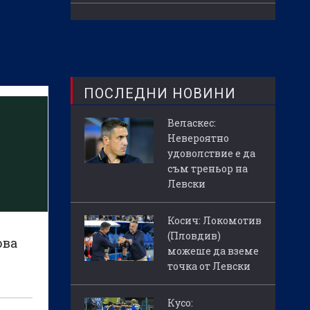
ПОСЛЕДНИ НОВИНИ
Веласкес:
Невероятно
удоволствие е да
съм треньор на
Левски
Косич: Локомотив
(Пловдив)
ова
можеше да вземе
точка от Левски
Кусо: