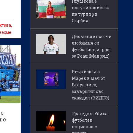
Глушкова е
полуфиналистка
на турнир в
Сърбия
ктива,
деехме
Диоманде посочи
ахме.“
любимия си
футболист, играл
за Реал (Мадрид)
Етър излъга
Марек в мач от
Втора лига,
завършил със
скандал (ВИДЕО)
се
Трагедия: Убиха
и с
футболен
национал с