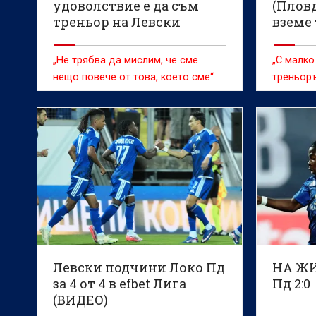
удоволствие е да съм
(Плов
треньор на Левски
вземе 
„Не трябва да мислим, че сме
„С малко
нещо повече от това, което сме“
треньоръ
Левски подчини Локо Пд
НА ЖИ
за 4 от 4 в efbet Лига
Пд 2:0
(ВИДЕО)