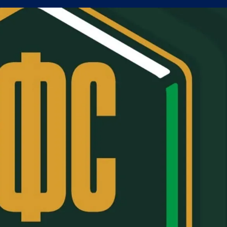
олствие е да съм треньор на Левски
в) можеше да вземе точка от Левски