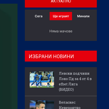
АКТУАЛНО
Сега
Ще играят
Минали
Няма мачове
ИЗБРАНИ НОВИНИ
Левски подчини
Локо Пд за 4 от 4 в
efbet Лига
(ВИДЕО)
Веласкес:
Невероятно