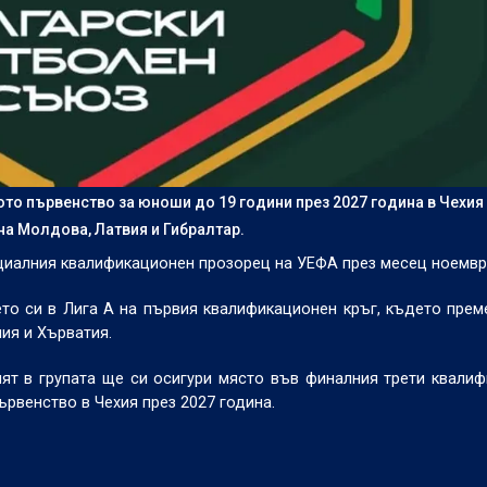
ото първенство за юноши до 19 години през 2027 година в Чехия
 на Молдова, Латвия и Гибралтар.
циалния квалификационен прозорец на УЕФА през месец ноемвр
то си в Лига А на първия квалификационен кръг, където прем
ия и Хърватия.
ят в групата ще си осигури място във финалния трети квали
ървенство в Чехия през 2027 година.