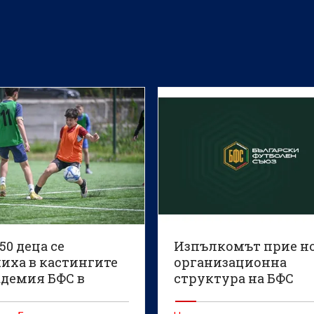
50 деца се
Изпълкомът прие н
иха в кастингите
организационна
адемия БФС в
структура на БФС
 и Варна