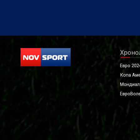
Хроно
Евро 202
Копа Ам
Мондиал
ЕвроВоле