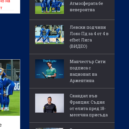
но на
Атмосферата бе
ят
невероятна
олен
онна
Левски подчини
та на
Локо Пд за 4 от 4 в
efbet Лига
(ВИДЕО)
Манчестър Сити
подписа с
национал на
Аржентина
Скандал във
Франция: Съдия
от елита пред 18-
месечна присъда
е