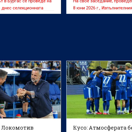
т в Бургас се проведе на
На свое заседание, проведе
а днес селекционната
8 юни 2026 г., Изпълнителни
я продължи в Морската
комитет на Българския футб
съюз прие нова организаци
структура на администрация
БФС
: Локомотив
Кусо: Атмосферата б