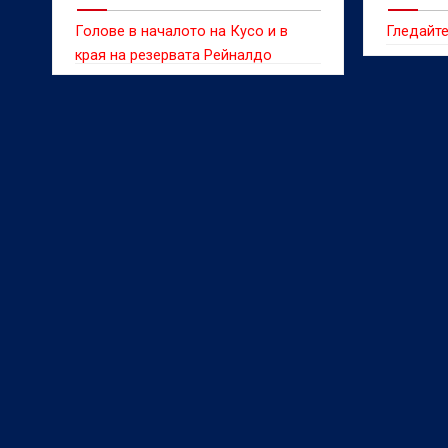
Голове в началото на Кусо и в
Гледайте
края на резервата Рейналдо
донесоха успеха на „сините“