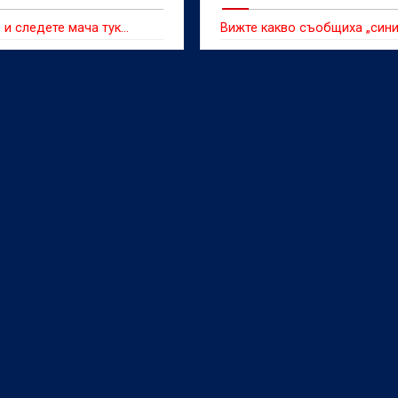
 и следете мача тук…
Вижте какво съобщиха „сини