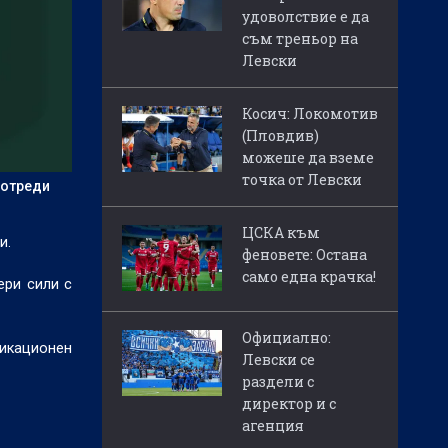
удоволствие е да
съм треньор на
Левски
Косич: Локомотив
(Пловдив)
можеше да вземе
точка от Левски
 отреди
ЦСКА към
и.
феновете: Остана
само една крачка!
ери сили с
Официално:
фикационен
Левски се
раздели с
директор и с
агенция