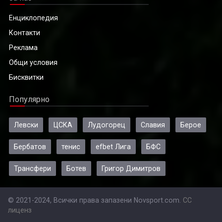
Енциклопедия
Контакти
Реклама
Общи условия
Бисквитки
Популярно
Левски
ЦСКА
Лудогорец
Славия
Берое
Бербатов
тенис
efbet Лига
БФС
Трансфери
Ботев
Григор Димитров
© 2021-2024, Всички права запазени Novsport.com.
CC
лиценз