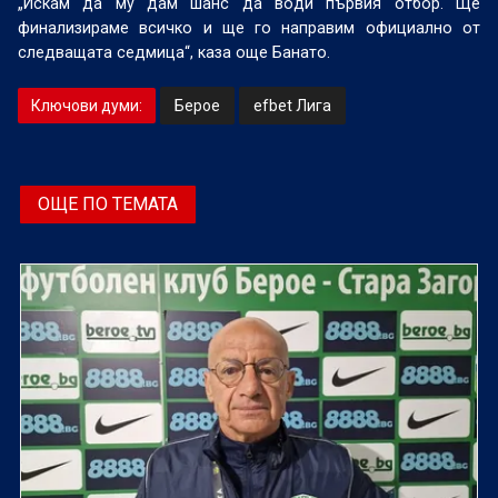
„Искам да му дам шанс да води първия отбор. Ще
финализираме всичко и ще го направим официално от
следващата седмица“, каза още Банато.
Ключови думи:
Берое
efbet Лига
ОЩЕ ПО ТЕМАТА