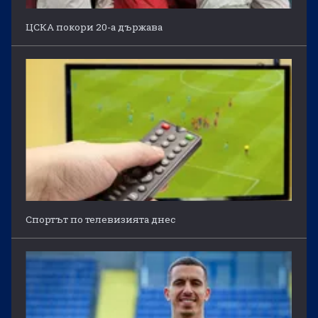
ЦСКА покори 20-а държава
Спортът по телевизията днес