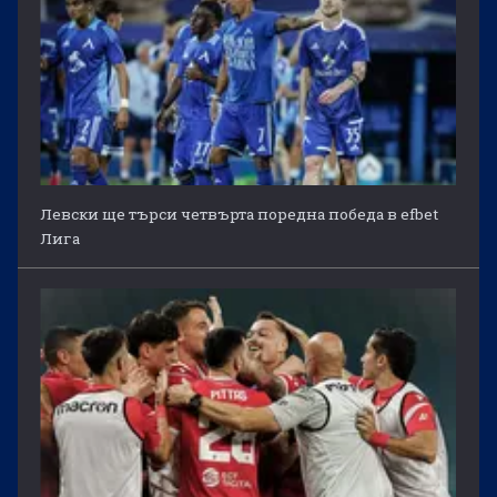
Левски ще търси четвърта поредна победа в efbet
Лига