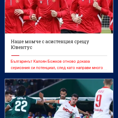
Наше момче с асистенция срещу
Ювентус
Българинът Калоян Божков отново доказа
сериозния си потенциал, след като направи много
силен мач за Динамо (Загреб) при поражението с
2:3 от Ювентус (Торино) в първия кръг на
международния младежки турнир „Младен Рамляк“.