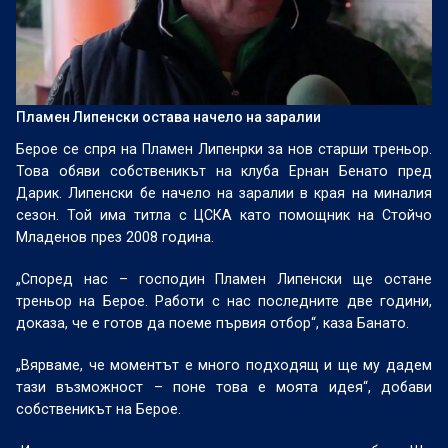
Пламен Липенски остава начело на заралии
Берое се спря на Пламен Липенрки за нов старши треньор.
Това обяви собственикът на клуба Ернан Бенато пред
Дарик. Липенски бе начело на заралии в края на миналия
сезон. Той има титла с ЦСКА като помощник на Стойчо
Младенов през 2008 година.
„Според нас – господин Пламен Липенски ще остане
треньор на Берое. Работи с нас последните две години,
доказа, че е готов да поеме първия отбор“, каза Банато.
„Вярваме, че моментът е много подходящ и ще му дадем
тази възможност – поне това е моята идея“, добави
собственикът на Берое.