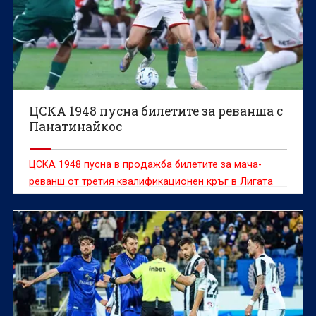
ЦСКА 1948 пусна билетите за реванша с
Панатинайкос
ЦСКА 1948 пусна в продажба билетите за мача-
реванш от третия квалификационен кръг в Лигата
на конференциите срещу Панатинайкос през
следващата седмица.