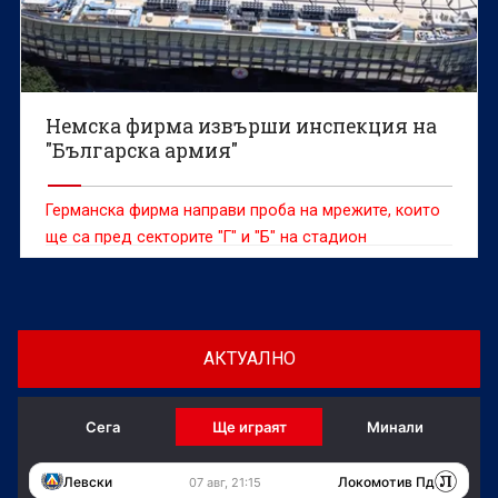
Немска фирма извърши инспекция на
"Българска армия"
Германска фирма направи проба на мрежите, които
ще са пред секторите "Г" и "Б" на стадион
"Българска армия", съобщава "24 часа".
АКТУАЛНО
Сега
Ще играят
Минали
Левски
Локомотив Пд
07 авг, 21:15