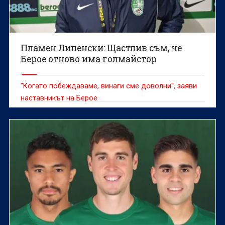
Пламен Липенски: Щастлив съм, че
Берое отново има голмайстор
"Когато побеждаваме, винаги сме доволни", заяви
наставникът на Берое