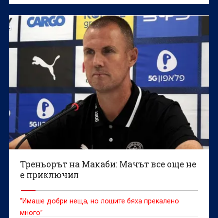
Треньорът на Макаби: Мачът все още не
е приключил
“Имаше добри неща, но лошите бяха прекалено
много”