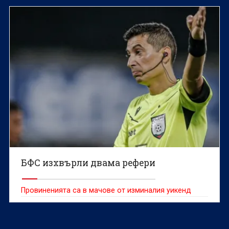
съобщиха от комисията на страницата на
централата.
БФС изхвърли двама рефери
Провиненията са в мачове от изминалия уикенд