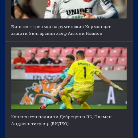
Бившият треньор на румънския Херманщат
защити българския халф Антони Иванов
Копенхаген подчини Дебрецен в ЛК, Пламен
Андреев титуляр (ВИДЕО)