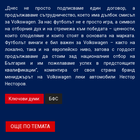
„Днес не просто подписваме един договор, а
продължаваме сътрудничество, което има дълбок смисъл
за Volkswagen. За нас футболът не е просто игра, а символ
на отборния дух и на стремежа към победата – ценности,
които споделяме и които стоят в основата на марката.
Футболът винаги е бил важен за Volkswagen – както на
локално, така и на европейско ниво, затова с гордост
продължаваме да стоим зад националния отбор на
България и им пожелаваме успех в предстоящите
квалификации“, коментира от своя страна бранд
мениджърът на Volkswagen леки автомобили Нестор
Несторов.
Ключови думи:
БФС
ОЩЕ ПО ТЕМАТА