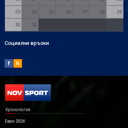
23
24
25
26
27
28
29
30
31
Социални връзки
Хронология
Евро 2024