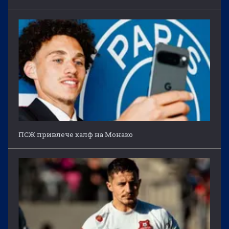
ПСЖ привлече халф на Монако