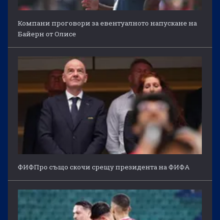
Компани проговори за евентуалното напускане на
Байерн от Олисе
ФИФПро също скочи срещу президента на ФИФА