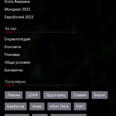
Копа Америка
Мондиал 2022
ЕвроВолей 2023
За нас
Енциклопедия
Контакти
Реклама
Общи условия
Бисквитки
Популярно
Левски
ЦСКА
Лудогорец
Славия
Берое
Бербатов
тенис
efbet Лига
БФС