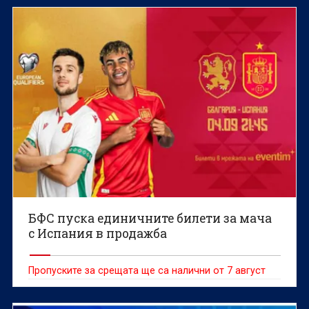
БФС пуска единичните билети за мача
с Испания в продажба
Пропуските за срещата ще са налични от 7 август