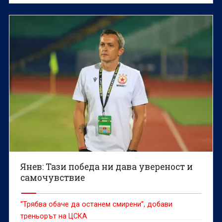
Янев: Тази победа ни дава увереност и
самочувствие
“Трябва обаче да останем смирени”, добави
треньорът на ЦСКА