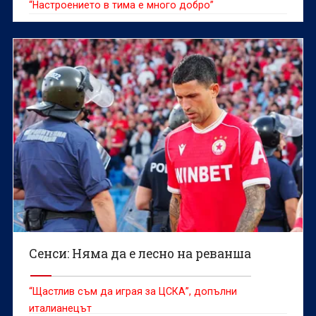
“Настроението в тима е много добро”
Сенси: Няма да е лесно на реванша
“Щастлив съм да играя за ЦСКА”, допълни
италианецът