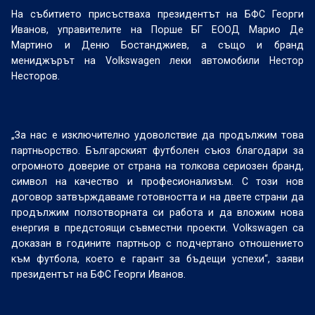
На събитието присъстваха президентът на БФС Георги
Иванов, управителите на Порше БГ ЕООД Марио Де
Мартино и Деню Бостанджиев, а също и бранд
мениджърът на Volkswagen леки автомобили Нестор
Несторов.
„За нас е изключително удоволствие да продължим това
партньорство. Българският футболен съюз благодари за
огромното доверие от страна на толкова сериозен бранд,
символ на качество и професионализъм. С този нов
договор затвърждаваме готовността и на двете страни да
продължим ползотворната си работа и да вложим нова
енергия в предстоящи съвместни проекти. Volkswagen са
доказан в годините партньор с подчертано отношението
към футбола, което е гарант за бъдещи успехи“, заяви
президентът на БФС Георги Иванов.