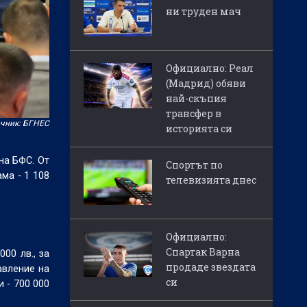
ни труден мач
Официално: Реал
(Мадрид) обяви
най-скъпия
трансфер в
чник: БГНЕС
историята си
на БФС. От
Спортът по
ама - 1 108
телевизията днес
Официално:
Спартак Варна
000 лв., за
продаде звездата
авление на
си
и - 700 000