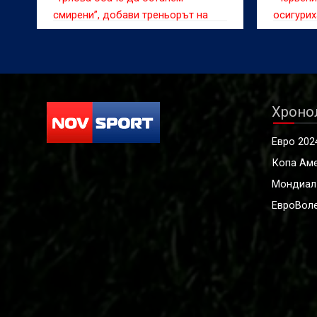
смирени”, добави треньорът на
осигурих
ЦСКА
Хроно
Евро 202
Копа Ам
Мондиал
ЕвроВоле