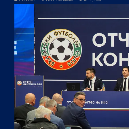
БГ Футбол:
Веласкес: Очаква ни труде
Европейски футбол:
Официално: Реал 