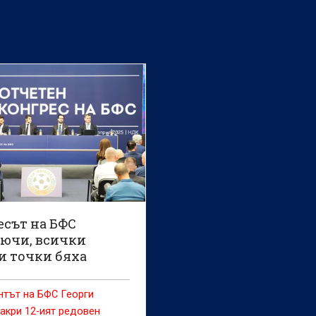
есът на БФС
ючи, всички
и точки бяха
и
нтът на БФС Георги
акри 12-ият редовен