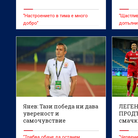
“Настроението в тима е много
“Щастлив
добро”
допълни
Янев: Тази победа ни дава
ЛЕГЕ
увереност и
ПРОД
самочувствие
смачка
(ВИДЕ
“Трябва обаче да останем
"Червени