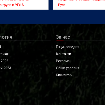
а групи в УЕФА
Русе
логия
За нас
4
Енциклопедия
ерика
Контакти
 2022
Реклама
й 2023
Общи условия
Бисквитки