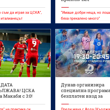
 съм да играя за ЦСКА”,
“Имаше добри неща, но лош
 италианецът
бяха прекалено много”
НДАТА
Дунав организира
ЪЛЖАВА! ЦСКА
специална програма
 Макаби с 3:0!
безплатен вход за
О)
малките фенове
те" на практика си
Преди мача с Арда (Кърджа