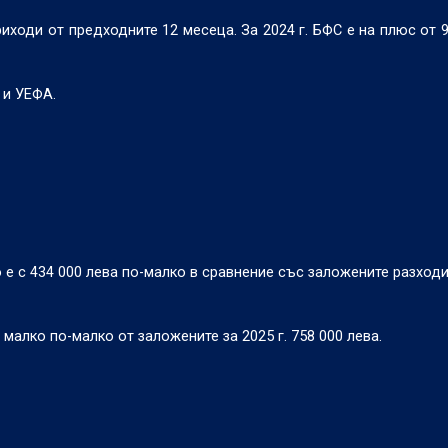
иходи от предходните 12 месеца. За 2024 г. БФС е на плюс от 98
 и УЕФА.
то е с 434 000 лева по-малко в сравнение със заложените разход
е малко по-малко от заложените за 2025 г. 758 000 лева.