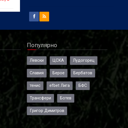
Популярно
Левски
ЦСКА
Лудогорец
Славия
Берое
Бербатов
тенис
efbet Лига
БФС
Трансфери
Ботев
Григор Димитров