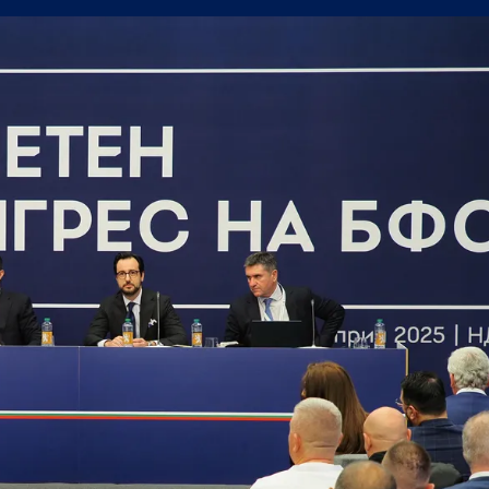
н мач
(Мадрид) обяви най-скъпия трансфер в историята си