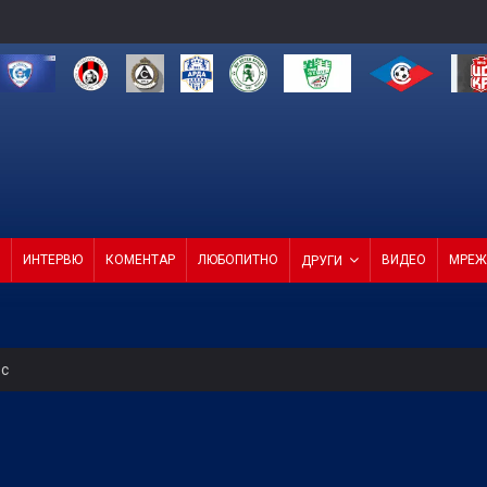
ИНТЕРВЮ
КОМЕНТАР
ЛЮБОПИТНО
ВИДЕО
МРЕЖ
ДРУГИ
ес
 продаде звездата си
СКА смачка Макаби с 3:0! (ВИДЕО)