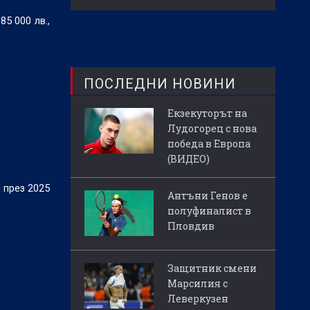
5 000 лв.,
ПОСЛЕДНИ НОВИНИ
Екзекуторът на
Лудогорец с нова
победа в Европа
(ВИДЕО)
и през 2025
Антъни Генов е
полуфиналист в
Пловдив
Защитник смени
Марсилия с
Леверкузен