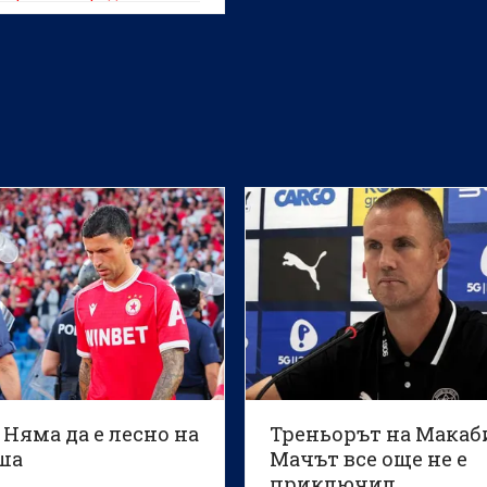
на централата, който
 рекордно бързо – само
 10 минути
 Няма да е лесно на
Треньорът на Макаб
ша
Мачът все още не е
приключил