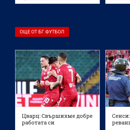
Конгрес 
премина
за час и
ОЩЕ ОТ БГ ФУТБОЛ
Цварц: Свършихме добре
Сенси:
работата си
реван