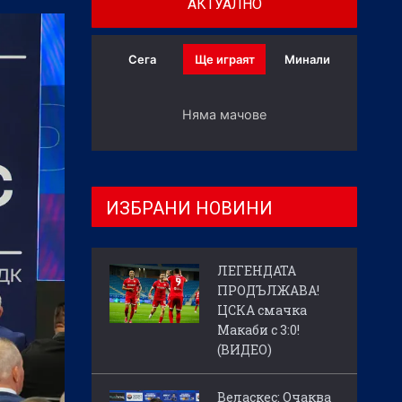
АКТУАЛНО
Сега
Ще играят
Минали
Няма мачове
ИЗБРАНИ НОВИНИ
ЛЕГЕНДАТА
ПРОДЪЛЖАВА!
ЦСКА смачка
Макаби с 3:0!
(ВИДЕО)
Веласкес: Очаква