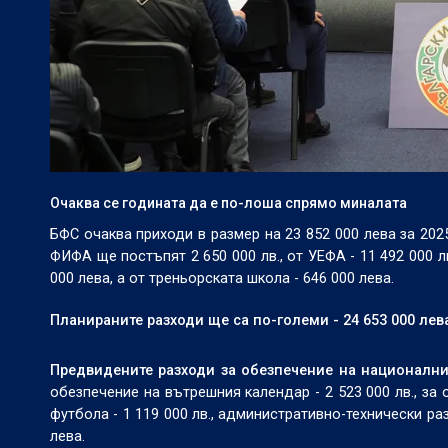
Очаква се годината да е по-лоша спрямо миналата
БФС очаква приходи в размер на 23 852 000 лева за 202
ФИФА ще постъпят 2 650 000 лв., от УЕФА - 11 492 000 лв
000 лева, а от треньорската школа - 646 000 лева.
Планираните разходи ще са по-големи - 24 653 000 лева
Предвидените разходи за обезпечение на национални 
обезпечение на вътрешния календар - 2 523 000 лв., за 
футбола - 1 119 000 лв., административно-технически раз
лева.