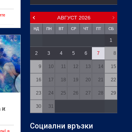
ите
АВГУСТ
2026
НД
ПН
ВТ
СР
ЧТ
ПТ
СБ
1
2
3
4
5
6
7
8
9
10
11
12
13
14
15
16
17
18
19
20
21
22
23
24
25
26
27
28
29
30
31
 и
Социални връзки
ли) в