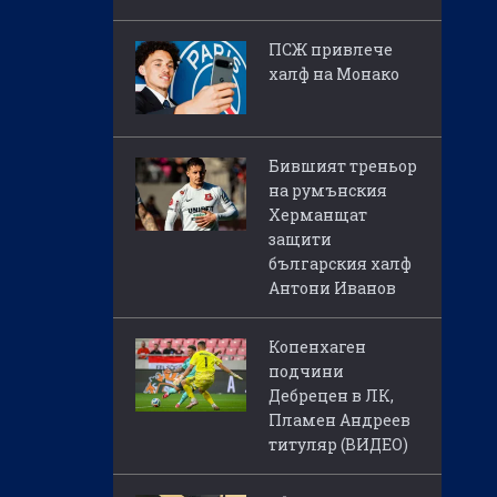
ПСЖ привлече
халф на Монако
Бившият треньор
на румънския
Херманщат
защити
българския халф
Антони Иванов
Копенхаген
подчини
Дебрецен в ЛК,
Пламен Андреев
титуляр (ВИДЕО)