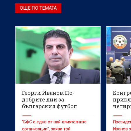
ОЩЕ ПО ТЕМАТА
Георги Иванов: По-
Конгр
добрите дни за
прикл
българския футбол
четир
предстоят
приет
"БФС е една от най-влиятелните
Президе
организации", заяви той
Иванов з