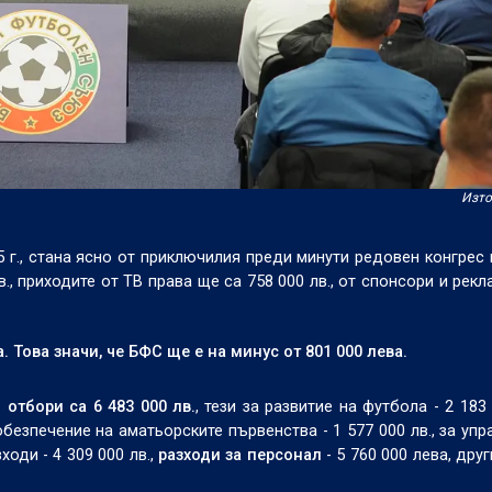
Изто
5 г., стана ясно от приключилия преди минути редовен конгрес 
., приходите от ТВ права ще са 758 000 лв., от спонсори и рекл
. Това значи, че БФС ще е на минус от 801 000 лева.
отбори са 6 483 000 лв.
, тези за развитие на футбола - 2 183 
обезпечение на аматьорските първенства - 1 577 000 лв., за упр
ходи - 4 309 000 лв.,
разходи за персонал
- 5 760 000 лева, друг