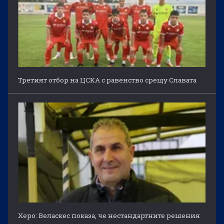
Третият отбор на ЦСКА с равенство срещу Славата
Херо: Веласкес показа, че нестандартните решения