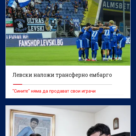
Левски наложи трансферно ембарго
"Сините" няма да продават свои играчи