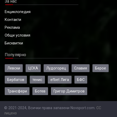
За нас
Енциклопедия
Контакти
Реклама
Общи условия
Бисквитки
Популярно
Левски
ЦСКА
Лудогорец
Славия
Берое
Бербатов
тенис
efbet Лига
БФС
Трансфери
Ботев
Григор Димитров
© 2021-2024, Всички права запазени Novsport.com.
CC
лиценз