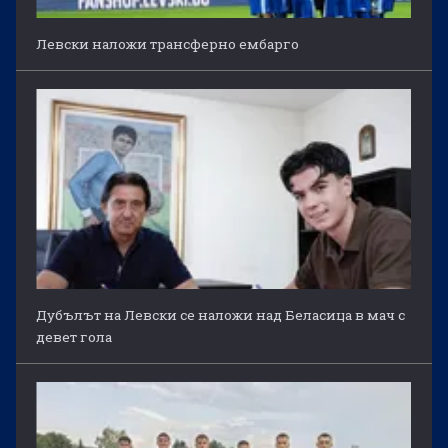
Левски наложи трансферно ембарго
Дубълът на Левски се наложи над Беласица в мач с
девет гола