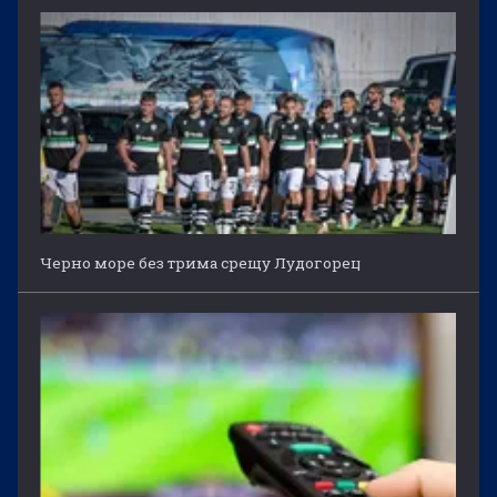
Черно море без трима срещу Лудогорец