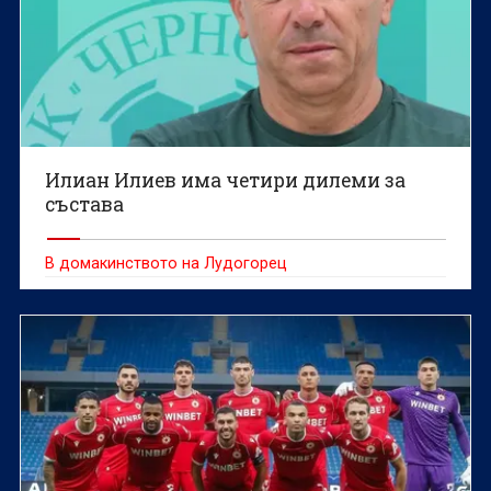
Илиан Илиев има четири дилеми за
състава
В домакинството на Лудогорец