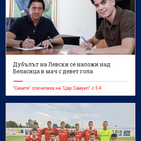
Дубълът на Левски се наложи над
Беласица в мач с девет гола
"Сините" спечелиха на "Цар Самуил" с 5:4