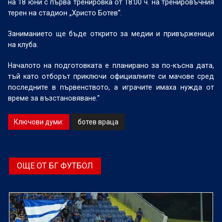
на 18 юни с първа тренировка от 18:00 ч. на тренировъчния
терен на стадион „Христо Ботев“.
Заниманието ще бъде открито за медии и привърженици
на клуба.
Началото на подготовката е планирано за по-късна дата,
тъй като отборът приключи официалните си мачове сред
последните в първенството, а играчите имаха нужда от
време за възстановяване.“
Ключови думи:
ботев враца
ОЩЕ ОТ БГ ФУТБОЛ