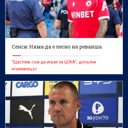
Сенси: Няма да е лесно на реванша
“Щастлив съм да играя за ЦСКА”, допълни
италианецът