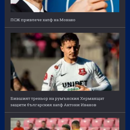
ПСЖ привлече халф на Монако
Бившият треньор на румънския Херманщат
защити българския халф Антони Иванов