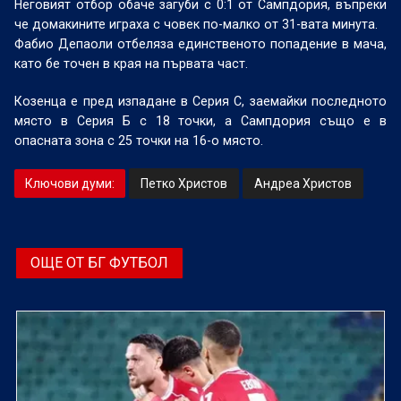
Неговият отбор обаче загуби с 0:1 от Сампдория, въпреки
че домакините играха с човек по-малко от 31-вата минута.
Фабио Депаоли отбеляза единственото попадение в мача,
като бе точен в края на първата част.
Козенца е пред изпадане в Серия С, заемайки последното
място в Серия Б с 18 точки, а Сампдория също е в
опасната зона с 25 точки на 16-о място.
Ключови думи:
Петко Христов
Андреа Христов
ОЩЕ ОТ БГ ФУТБОЛ