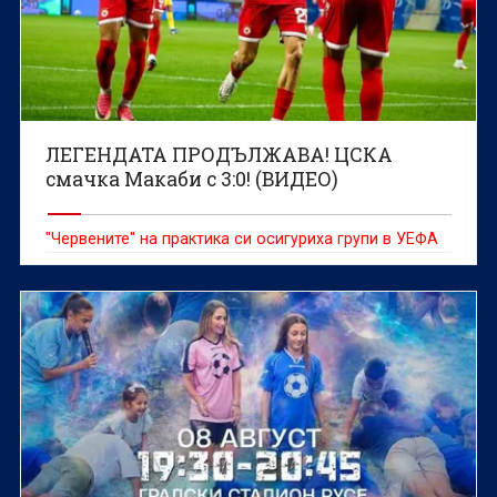
ЛЕГЕНДАТА ПРОДЪЛЖАВА! ЦСКА
смачка Макаби с 3:0! (ВИДЕО)
"Червените" на практика си осигуриха групи в УЕФА