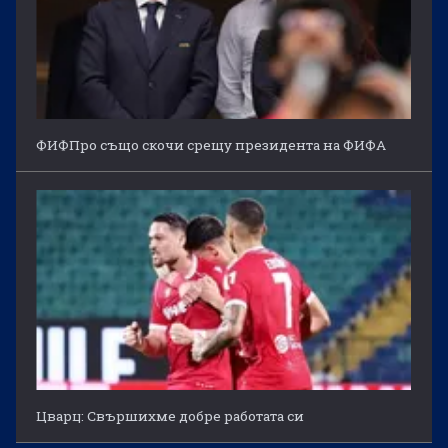
ФИФПро също скочи срещу президента на ФИФА
Цварц: Свършихме добре работата си