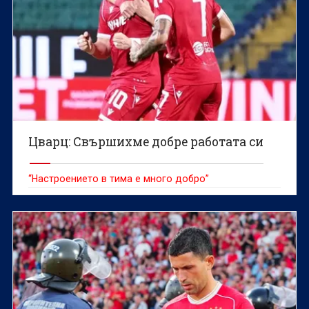
Цварц: Свършихме добре работата си
“Настроението в тима е много добро”