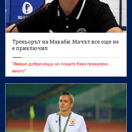
Треньорът на Макаби: Мачът все още не
е приключил
“Имаше добри неща, но лошите бяха прекалено
много”