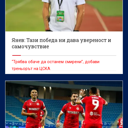
Янев: Тази победа ни дава увереност и
самочувствие
“Трябва обаче да останем смирени”, добави
треньорът на ЦСКА