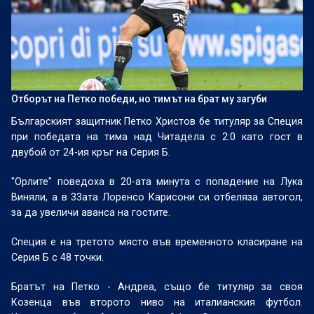
Отборът на Петко победи, но тимът на брат му загуби
Българският защитник Петко Христов бе титуляр за Специя
при победата на тима над Читадела с 2:0 като гост в
двубой от 24-ия кръг на Серия Б.
"Орлите" поведоха в 20-ата минута с попадение на Лука
Виняли, а в 33ата Лоренсо Карисони си отбеляза автогол,
за да увеличи аванса на гостите.
Специя е на третото място във временното класиране на
Серия Б с 48 точки.
Братът на Петко - Андреа, също бе титуляр за своя
Козенца във второто ниво на италианския футбол.