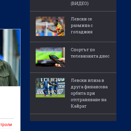
(ВИДЕО)
Левски се
размина с
голаджия
Спортът по
телевизията днес
Левски влиза в
друга финансова
орбита при
отстраняване на
Кайрат
нтроли