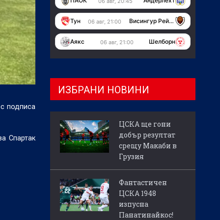
ПАОК
Андерлехт
06 авг, 20:45
Тун
Висингур Рейкявик
06 авг, 21:00
Аякс
Шелборн
06 авг, 21:00
ИЗБРАНИ НОВИНИ
ес подписа
ЦСКА ще гони
добър резултат
за Спартак
срещу Макаби в
Грузия
Фантастичен
ЦСКА 1948
изпусна
Панатинайкос!