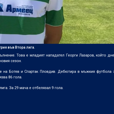
рия във Втора лига.
лнение. Това е младият нападател Георги Лазаров, който дн
новия сезон.
 е на Ботев и Спартак Пловдив. Дебютира в мъжкия футбола 
язва 86 гола.
ига. За 29 мача е отбелязал 9 гола.