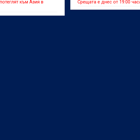
 потеглят към Азия в
Срещата е днес от 19:00 час