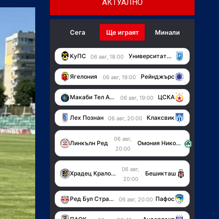
АКТУАЛНО
Сега
Ще играят
Минали
KуПС
Университатя (Крайова)
06 авг, 18:00
Ягелония
Рейнджърс
06 авг, 19:00
Макаби Тел Авив
ЦСКА
06 авг, 19:00
Лех Познан
Клаксвик
06 авг, 20:00
06 авг,
Линкълн Ред
Омония Никозия
20:00
06 авг,
Храдец Кралове
Бешикташ
20:00
Ред Бул Страсбург
Пафос
06 авг, 20:00