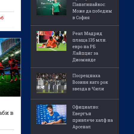
Панатинайкос:
Може да победим
в София
об
Реал Мадрид
плаща 135 млн.
евро на РБ
Лайпциг за
Диоманде
Посрещнаха
Возиня като рок
звезда в Чили
Официално:
аби в
Евертън
привлече халф на
Арсенал