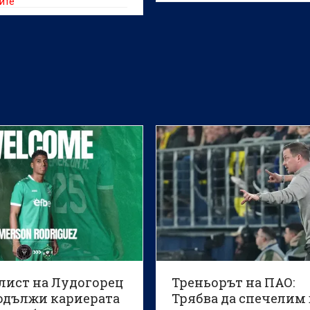
ите"
лист на Лудогорец
Треньорът на ПАО:
одължи кариерата
Трябва да спечелим 