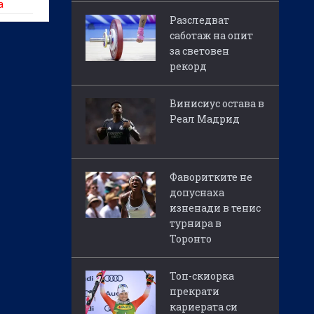
а
Разследват
саботаж на опит
за световен
рекорд
Винисиус остава в
Реал Мадрид
Фаворитките не
допуснаха
изненади в тенис
турнира в
Торонто
Топ-скиорка
прекрати
кариерата си