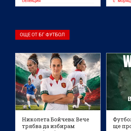
селекция
с "моряц
ОЩЕ ОТ БГ ФУТБОЛ
Николета Бойчева: Вече
Футбо
трябва да избирам
ще пр