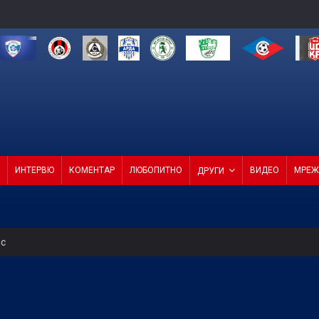
ИНТЕРВЮ
КОМЕНТАР
ЛЮБОПИТНО
ВИДЕО
МРЕЖ
ДРУГИ
ес
за в друга финансова орбита при отстраняване на Кайрат
тат срещу Макаби в Грузия