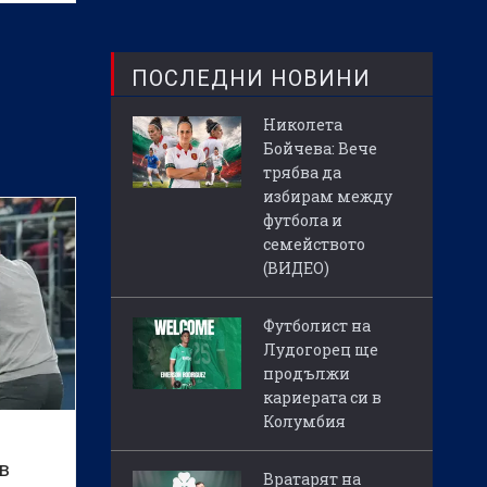
ПОСЛЕДНИ НОВИНИ
Николета
Бойчева: Вече
трябва да
избирам между
футбола и
семейството
(ВИДЕО)
Футболист на
Лудогорец ще
продължи
кариерата си в
Колумбия
в
Вратарят на