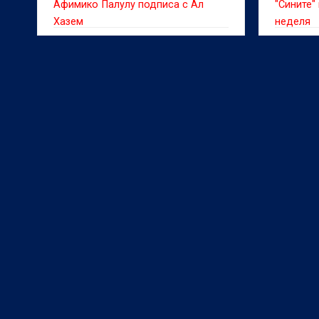
Афимико Палулу подписа с Ал
"Сините"
Хазем
неделя