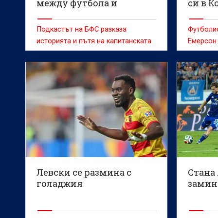
между футбола и
си в 
семейството (ВИДЕО)
Подкастът на БФС разказа
Футболи
историята и пътя на капитанската
Емерсон
на България
колумби
пише жу
Нападате
треньор
Левски се размина с
Стана 
голаджия
замина