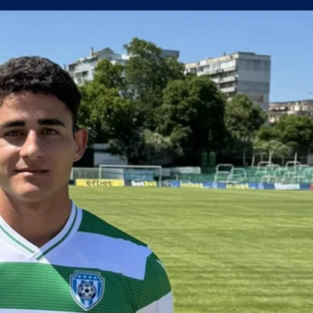
усна Панатинайкос! (ВИДЕО)
джия