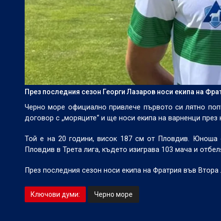
През последния сезон Георги Лазаров носи екипа на Фрат
Черно море официално привлече първото си лятно попъ
договор с „моряците“ и ще носи екипа на варненци през 
Той е на 20 години, висок 187 см от Пловдив. Юноша
Пловдив в Трета лига, където изиграва 103 мача и отбел
През последния сезон носи екипа на Фратрия във Втора л
Ключови думи:
Черно море