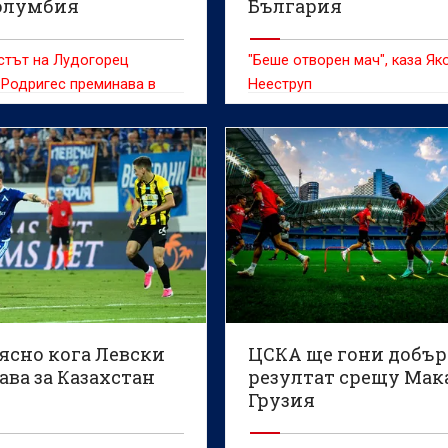
Колумбия
България
стът на Лудогорец
"Беше отворен мач", каза Як
 Родригес преминава в
Нееструп
йския Депортиво Кали,
рналистът Нал Сандино.
лят ще подсили тима на
а Рафаел Дудамел.
ясно кога Левски
ЦСКА ще гони добър
ва за Казахстан
резултат срещу Мак
Грузия