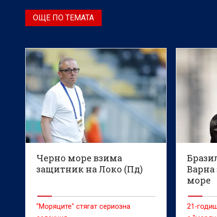
ОЩЕ ПО ТЕМАТА
Черно море взима
Брази
защитник на Локо (Пд)
Варна 
море
"Моряците" стягат сериозна
21-годи