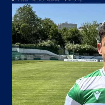
Фен Зона:
Фантастичен ЦСКА 1948 изп
БГ Футбол:
Левски се размина с гола