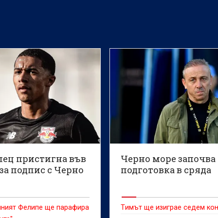
лец пристигна във
Черно море започва
за подпис с Черно
подготовка в сряда
шният Фелипе ще парафира
Tимът ще изиграе седем ко