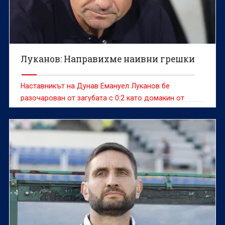
Луканов: Направихме наивни грешки
Наставникът на Дунав Емануел Луканов бе
разочарован от загубата с 0:2 като домакин от
Арда