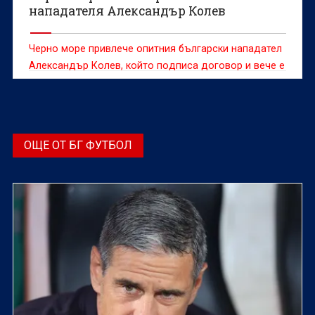
нападателя Александър Колев
Черно море привлече опитния български нападател
Александър Колев, който подписа договор и вече е
част от състава на „моряците“, съобщиха от
елитния варненски футболен клуб.
ОЩЕ ОТ БГ ФУТБОЛ