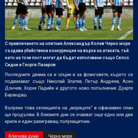
С привличането на опитния Александър Колев Черно море
създава убийствена конкуренция на върха на атаката, тъй
като на този пост могат да бъдат използвани също Селсо
Сидни и Георги Лазаров
Последните двама са и опции и за фланговете, където се
подвизават също Николай Златев, Петър Андреев, Асен
Дончев, Хорхе Падийя и другото ново попълнение Дуарте
Барандаш.
Въпреки това селекцията на „моряците“ в офанзивен план
ще продължи. В близките дни се очакват още едно или две
крила и един разиграващ полузащитник.
Ключови думи:
Черно море