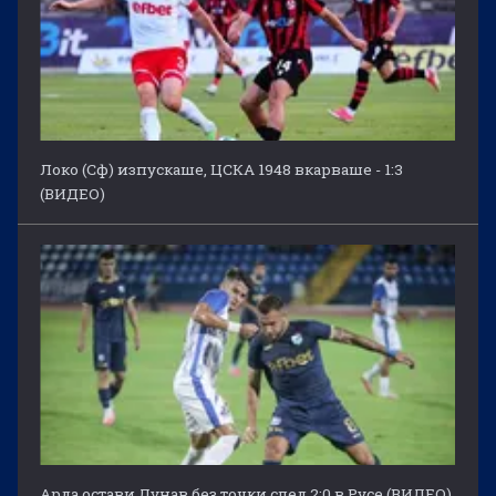
Локо (Сф) изпускаше, ЦСКА 1948 вкарваше - 1:3
(ВИДЕО)
Арда остави Дунав без точки след 2:0 в Русе (ВИДЕО)