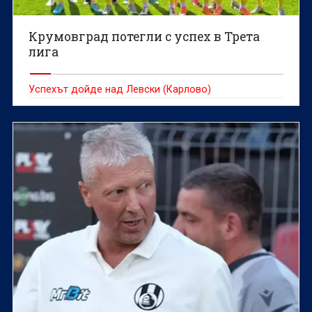
Крумовград потегли с успех в Трета
лига
Успехът дойде над Левски (Карлово)