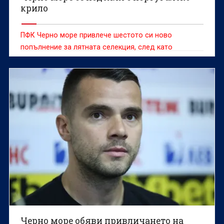
крило
ПФК Черно море привлече шестото си ново
попълнение за лятната селекция, след като
подписа с португалското крило Дуарте Мигел да
Силва Барандаш
Черно море обяви привличането на