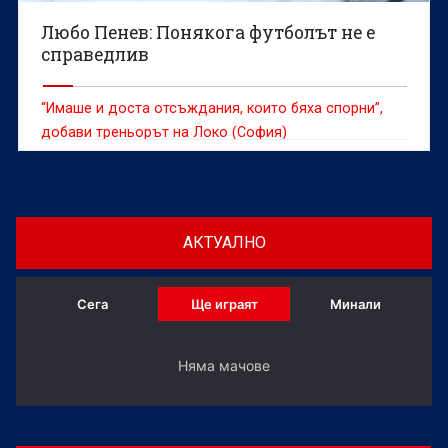
Любо Пенев: Понякога футболът не е
справедлив
“Имаше и доста отсъждания, които бяха спорни”,
добави треньорът на Локо (София)
АКТУАЛНО
Сега
Ще играят
Минали
Няма мачове