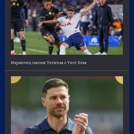
Израелец сменя Тотнъм с Уест Хем