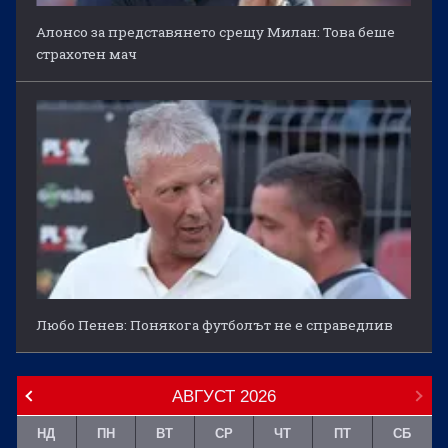
Алонсо за представянето срещу Милан: Това беше
страхотен мач
Любо Пенев: Понякога футболът не е справедлив
АВГУСТ
2026
НД
ПН
ВТ
СР
ЧТ
ПТ
СБ