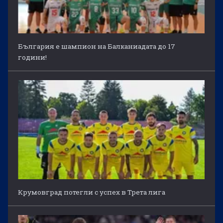
България е шампион на Балканиадата до 17
години!
Крумовград потегли с успех в Трета лига