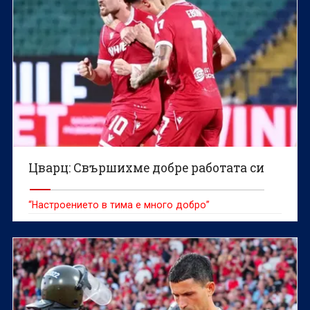
Цварц: Свършихме добре работата си
“Настроението в тима е много добро”