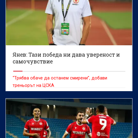
Янев: Тази победа ни дава увереност и
самочувствие
“Трябва обаче да останем смирени”, добави
треньорът на ЦСКА