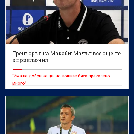
Треньорът на Макаби: Мачът все още не
е приключил
“Имаше добри неща, но лошите бяха прекалено
много”