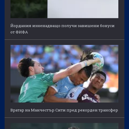
Йордания изненадващо получи завишени бонуси
от ФИФА
Вратар на Манчестър Сити пред рекорден трансфер