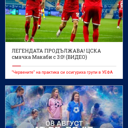
ЛЕГЕНДАТА ПРОДЪЛЖАВА! ЦСКА
смачка Макаби с 3:0! (ВИДЕО)
"Червените" на практика си осигуриха групи в УЕФА