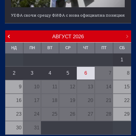
УЕФА скочи срещу ФИФА с нова официална позиция
АВГУСТ
2026
НД
ПН
ВТ
СР
ЧТ
ПТ
СБ
1
2
3
4
5
6
7
8
9
10
11
12
13
14
15
16
17
18
19
20
21
22
23
24
25
26
27
28
29
30
31