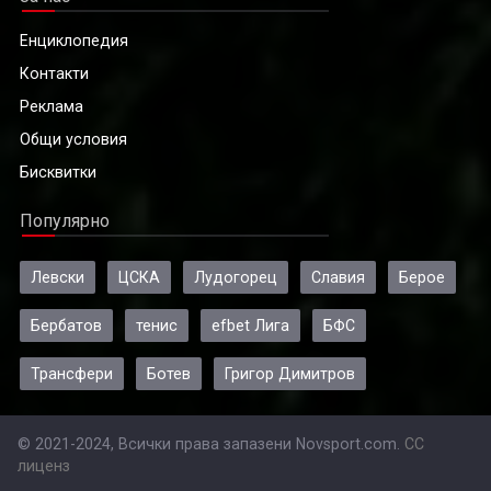
Енциклопедия
Контакти
Реклама
Общи условия
Бисквитки
Популярно
Левски
ЦСКА
Лудогорец
Славия
Берое
Бербатов
тенис
efbet Лига
БФС
Трансфери
Ботев
Григор Димитров
© 2021-2024, Всички права запазени Novsport.com.
CC
лиценз