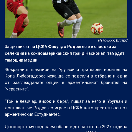
Източник: БГНЕС
Защитникът на ЦСКА Факундо Родригес е в списъка за
селекция на южноамериканския гранд Насионал, твърдят
тамошни медии
46-кратният шампион на Уругвай и триткарен носител на
Копа Либертадорес иска да се подсили в отбрана и една
от разглежданите опции е аржентинският бранител на
“червените”.
“Той е левичар, висок и бърз”, пишат за него в Уругвай и
допълват, че Родригес играе в ЦСКА като преотстъпен от
аржентинския Естудиантес.
Договорът му под наем обаче е до лятото на 2027 година