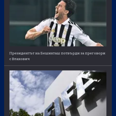
Президентът на Бешикташ потвърди за преговори
с Влахович