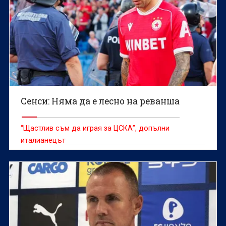
Сенси: Няма да е лесно на реванша
“Щастлив съм да играя за ЦСКА”, допълни
италианецът