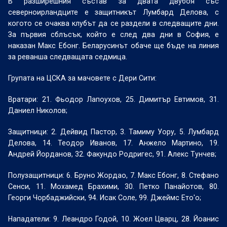
В разширешния състав за двата двубоя със
северноирландците е защитникът Лумбард Делова, с
когото се очаква клубът да се раздели в следващите дни.
За първия сблъсък, който е след два дни в София, е
наказан Макс Ебонг. Беларусинът обаче ще бъде на линия
за реванша следващата седмица.
Групата на ЦСКА за мачовете с Дери Сити:
Вратари: 21. Фьодор Лапоухов, 25. Димитър Евтимов, 31.
Даниел Николов;
Защитници: 2. Дейвид Пастор, 3. Тамиму Уору, 5. Лумбард
Делова, 14. Теодор Иванов, 17. Анжело Мартино, 19.
Андрей Йорданов, 32. Факундо Родригес, 91. Алекс Тунчев;
Полузащитници: 6. Бруно Жордао, 7. Макс Ебонг, 8. Стефано
Сенси, 11. Мохамед Брахими, 30. Петко Панайотов, 80.
Георги Чорбаджийски, 94. Исак Соле, 99. Джеймс Ето'о;
Нападатели: 9. Леандро Годой, 10. Жоел Цварц, 28. Йоанис