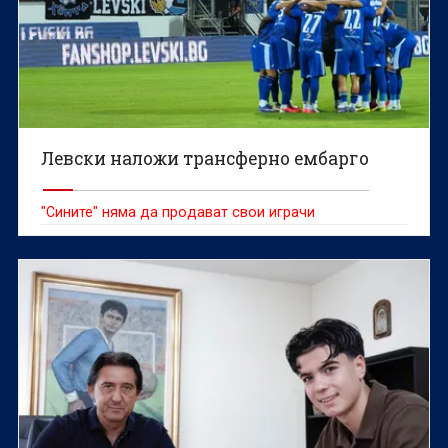
Левски наложи трансферно ембарго
"Сините" няма да продават свои играчи