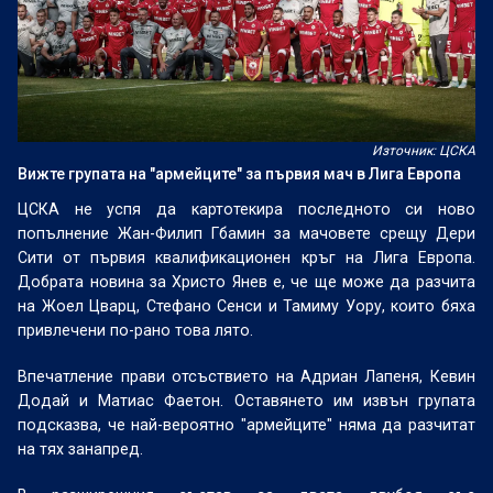
Източник: ЦСКА
Вижте групата на "армейците" за първия мач в Лига Европа
ЦСКА не успя да картотекира последното си ново
попълнение Жан-Филип Гбамин за мачовете срещу Дери
Сити от първия квалификационен кръг на Лига Европа.
Добрата новина за Христо Янев е, че ще може да разчита
на Жоел Цварц, Стефано Сенси и Тамиму Уору, които бяха
привлечени по-рано това лято.
Впечатление прави отсъствието на Адриан Лапеня, Кевин
Додай и Матиас Фаетон. Оставянето им извън групата
подсказва, че най-вероятно "армейците" няма да разчитат
на тях занапред.