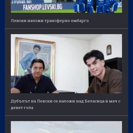
Левски наложи трансферно ембарго
Дубълът на Левски се наложи над Беласица в мач с
девет гола