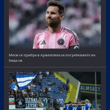
Меси се прибра в Аржентина за погребението на
баща си