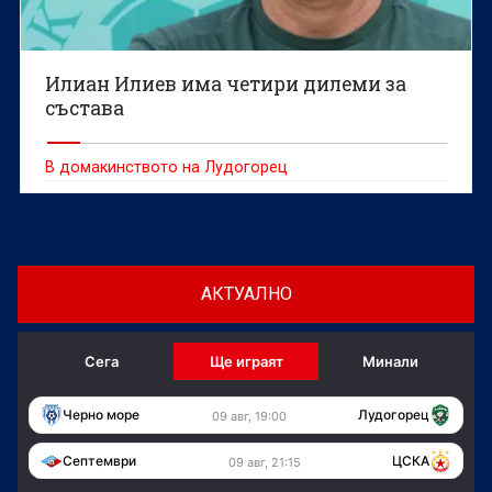
Илиан Илиев има четири дилеми за
състава
В домакинството на Лудогорец
АКТУАЛНО
Сега
Ще играят
Минали
Черно море
Лудогорец
09 авг, 19:00
Септември
ЦСКА
09 авг, 21:15