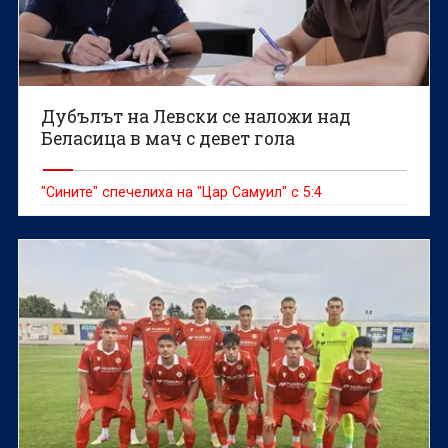
Дубълът на Левски се наложи над
Беласица в мач с девет гола
"Сините" спечелиха на "Цар Самуил" с 5:4