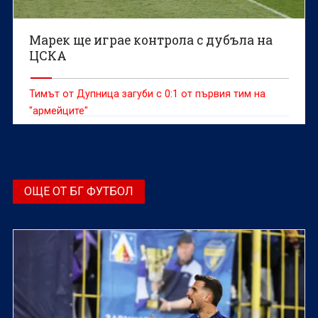
Марек ще играе контрола с дубъла на
ЦСКА
Тимът от Дупница загуби с 0:1 от първия тим на
"армейците"
ОЩЕ ОТ БГ ФУТБОЛ