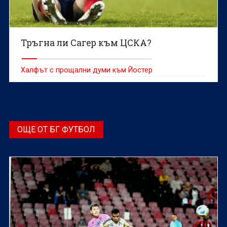
Тръгна ли Сагер към ЦСКА?
Халфът с прощални думи към Йостер
ОЩЕ ОТ БГ ФУТБОЛ