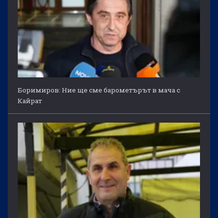
Боримиров: Ние ще сме барометърът в мача с
Кайрат