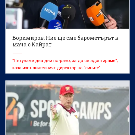
Боримиров: Ние ще сме барометърът в
мача с Кайрат
"Пътуваме два дни по-рано, за да се адаптираме",
каза изпълнителният директор на "сините"