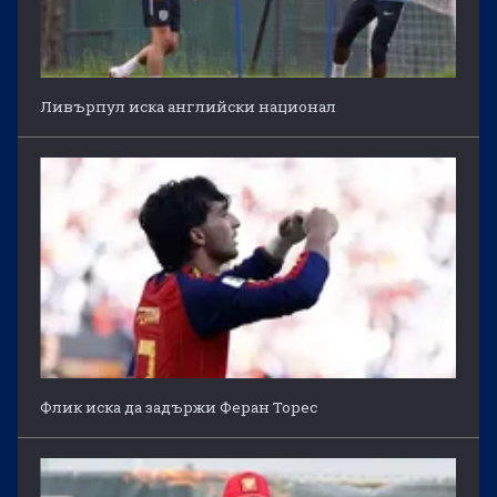
Ливърпул иска английски национал
Флик иска да задържи Феран Торес