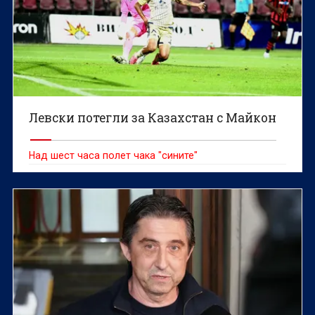
Левски потегли за Казахстан с Майкон
Над шест часа полет чака "сините"