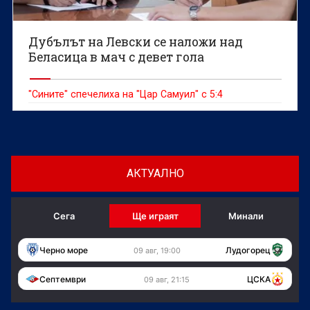
Дубълът на Левски се наложи над
Беласица в мач с девет гола
"Сините" спечелиха на "Цар Самуил" с 5:4
АКТУАЛНО
Сега
Ще играят
Минали
Черно море
Лудогорец
09 авг, 19:00
Септември
ЦСКА
09 авг, 21:15