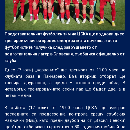
Представителният футболен тим на ЦСКА ще поднови днес
тренировъчния си процес след кратката почивка, която
футболистите получиха след завръщането от
подготвителния лагер в Словения, съобщиха официално от
клуба.
Днес (7 юли) „червените“ ще тренират от 11:00 часа на
клубната база в Панчарево. Във вторник отборът ще
тренира двуразово, а сряда – отново преди обяд. В
четвъртък тренировъчните сесии пак ще бъдат две, а в
петък – една.
В събота (12 юли) от 19:00 часа ЦСКА ще изиграе
последната си предсезонна контрола срещу сръбския
Раднички (Ниш), като преди двубоя на ст. „Васил Левски“
ще бъде отбелязан тържествено 80-годишният юбилей на