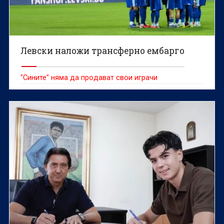
Левски наложи трансферно ембарго
"Сините" няма да продават свои играчи