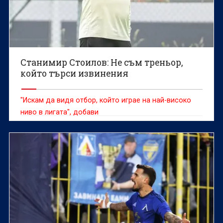
Станимир Стоилов: Не съм треньор,
който търси извинения
"Искам да видя отбор, който играе на най-високо
ниво в лигата", добави