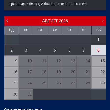
Трагедия: Убиха футболен национал с павета
АВГУСТ
2026
НД
ПН
ВТ
СР
ЧТ
ПТ
СБ
1
2
3
4
5
6
7
8
9
10
11
12
13
14
15
16
17
18
19
20
21
22
23
24
25
26
27
28
29
30
31
Социални връзки