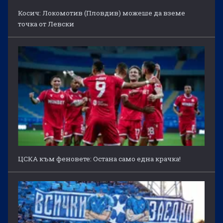
Косич: Локомотив (Пловдив) можеше да вземе
точка от Левски
ЦСКА към феновете: Остана само една крачка!