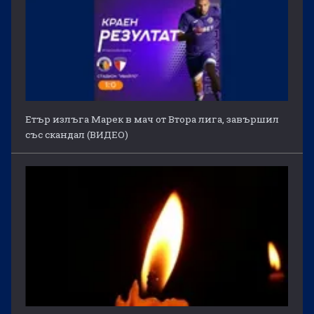
Етър излъга Марек в мач от Втора лига, завършил
със скандал (ВИДЕО)