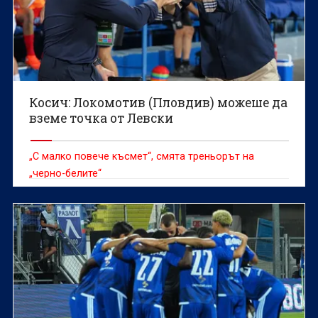
Косич: Локомотив (Пловдив) можеше да
вземе точка от Левски
„С малко повече късмет“, смята треньорът на
„черно-белите“