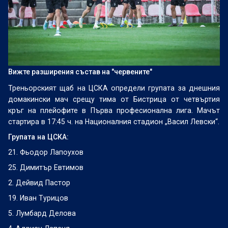
Вижте разширения състав на "червените"
Треньорският щаб на ЦСКА определи групата за днешния
домакински мач срещу тима от Бистрица от четвъртия
кръг на плейофите в Първа професионална лига. Мачът
стартира в 17:45 ч. на Националния стадион „Васил Левски“.
Групата на ЦСКА:
21. Фьодор Лапоухов
25. Димитър Евтимов
2. Дейвид Пастор
19. Иван Турицов
5. Лумбард Делова