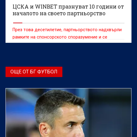
ЦСКА и WINBET празнуват 10 години от
началото на своето партньорство
През това десетилетие, партньорството надхвърли
рамките на спонсорското споразумение и се
превърна не само в едно най-дълголетните
сътрудничества в българския професионален спорт
ОЩЕ ОТ БГ ФУТБОЛ