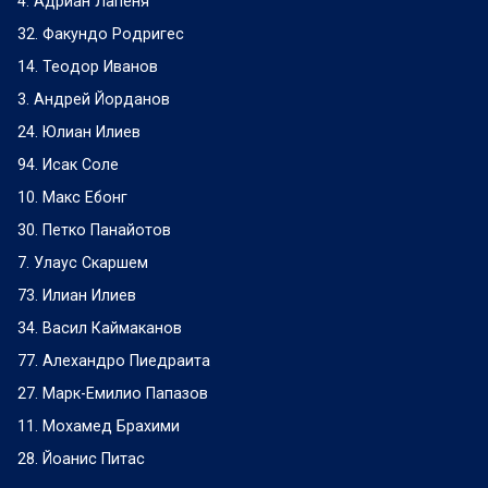
4. Адриан Лапеня
32. Факундо Родригес
14. Теодор Иванов
3. Андрей Йорданов
24. Юлиан Илиев
94. Исак Соле
10. Макс Ебонг
30. Петко Панайотов
7. Улаус Скаршем
73. Илиан Илиев
34. Васил Каймаканов
77. Алехандро Пиедраита
27. Марк-Емилио Папазов
11. Мохамед Брахими
28. Йоанис Питас