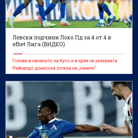
Левски подчини Локо Пд за 4 от 4 в
efbet Лига (ВИДЕО)
Голове в началото на Кусо и в края на резервата
Рейналдо донесоха успеха на „сините“