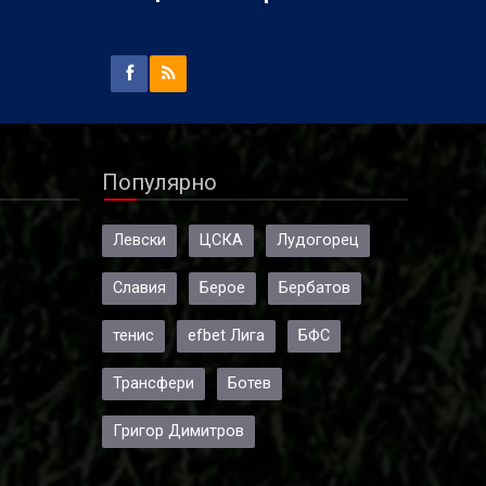
Популярно
Левски
ЦСКА
Лудогорец
Славия
Берое
Бербатов
тенис
efbet Лига
БФС
Трансфери
Ботев
Григор Димитров