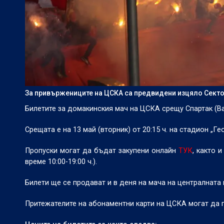
За привържениците на ЦСКА са предвидени изцяло Сектор
Билетите за домакинския мач на ЦСКА срещу Спартак (В
Срещата е на 13 май (вторник) от 20:15 ч. на стадион „Г
Пропуски могат да бъдат закупени онлайн
ТУК
, както 
време 10:00-19:00 ч.).
Билети ще се продават и в деня на мача на централната к
Притежателите на абонаментни карти на ЦСКА могат да п