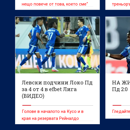
нещо повече от това, което сме“
треньоръ
Левски подчини Локо Пд
НА ЖИ
за 4 от 4 в efbet Лига
Пд 2:0
(ВИДЕО)
Голове в началото на Кусо и в
Гледайте
края на резервата Рейналдо
донесоха успеха на „сините“