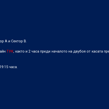
р А и Сектор В.
лайн
ТУК
, както и 2 часа преди началото на двубоя от касата пр
9:15 часа.