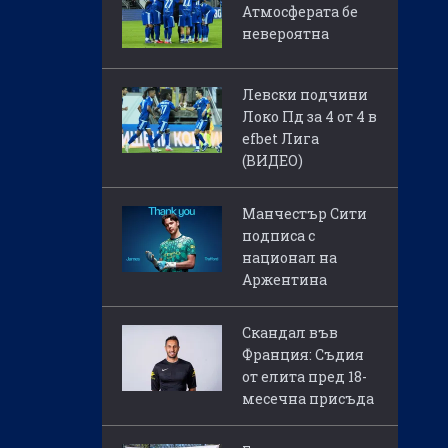
Атмосферата бе
невероятна
Левски подчини
Локо Пд за 4 от 4 в
efbet Лига
(ВИДЕО)
Манчестър Сити
подписа с
национал на
Аржентина
Скандал във
Франция: Съдия
от елита пред 18-
месечна присъда