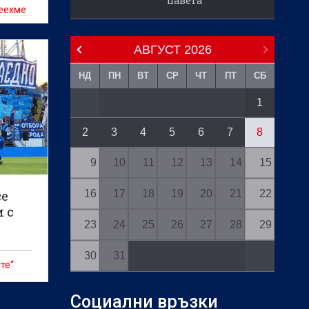
павета
деехме
ахме.“
АВГУСТ
2026
НД
ПН
ВТ
СР
ЧТ
ПТ
СБ
1
2
3
4
5
6
7
8
9
10
11
12
13
14
15
16
17
18
19
20
21
22
се
и с
23
24
25
26
27
28
29
30
31
те“
Социални връзки