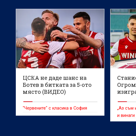
ЦСКА не даде шанс на
Стани
Ботев в битката за 5-ото
Огромн
място (ВИДЕО)
изигра
"Червените" с класика в София
„Аз съм 
и винаги