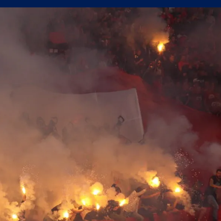
олствие е да съм треньор на Левски
в) можеше да вземе точка от Левски