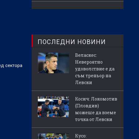
ПОСЛЕДНИ НОВИНИ
Веласкес:
Невероятно
ед сектора
удоволствие е да
съм треньор на
Левски
Косич: Локомотив
(Пловдив)
можеше да вземе
точка от Левски
Кусо: