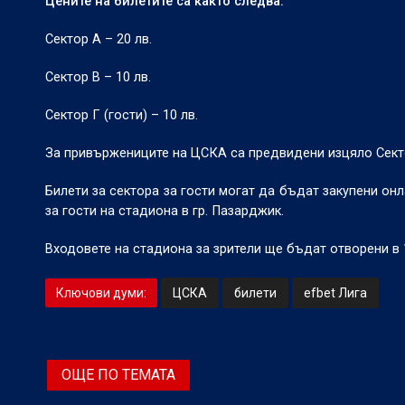
Цените на билетите са както следва:
Сектор А – 20 лв.
Сектор В – 10 лв.
Сектор Г (гости) – 10 лв.
За привържениците на ЦСКА са предвидени изцяло Секто
Билети за сектора за гости могат да бъдат закупени он
за гости на стадиона в гр. Пазарджик.
Входовете на стадиона за зрители ще бъдат отворени в 1
Ключови думи:
ЦСКА
билети
efbet Лига
ОЩЕ ПО ТЕМАТА