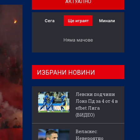
АКТУАЛНО
Сега
Ще играят
Минали
Няма мачове
ИЗБРАНИ НОВИНИ
Левски подчини
Локо Пд за 4 от 4 в
efbet Лига
(ВИДЕО)
Веласкес:
Невероятно