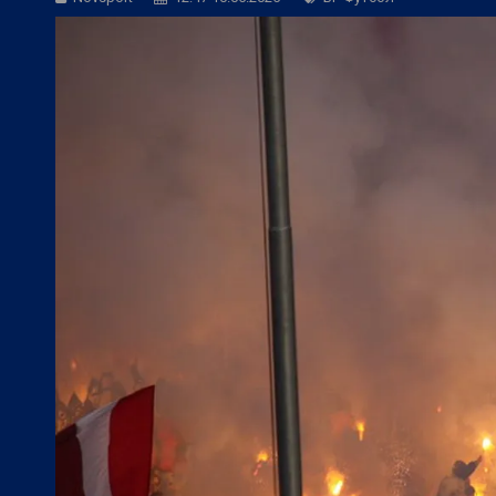
БГ Футбол:
Веласкес: Невероятно удов
БГ Футбол:
Косич: Локомотив (Пловди