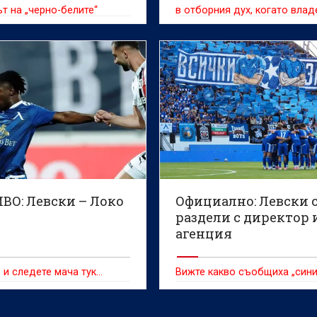
т на „черно-белите“
в отборния дух, когато вла
топката и когато се защитав
ВО: Левски – Локо
Официално: Левски 
раздели с директор 
агенция
 и следете мача тук…
Вижте какво съобщиха „сини