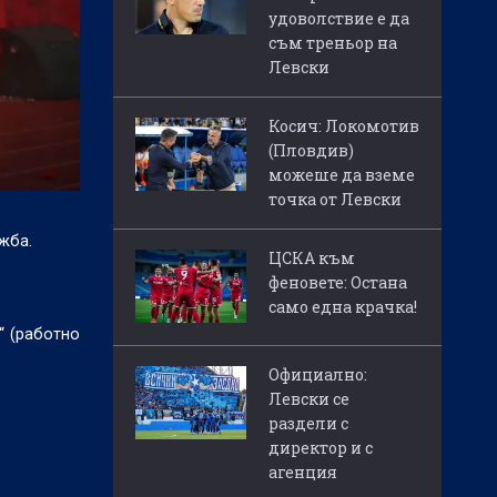
удоволствие е да
съм треньор на
Левски
Косич: Локомотив
(Пловдив)
можеше да вземе
точка от Левски
жба.
ЦСКА към
феновете: Остана
само една крачка!
“ (работно
Официално:
Левски се
раздели с
директор и с
агенция