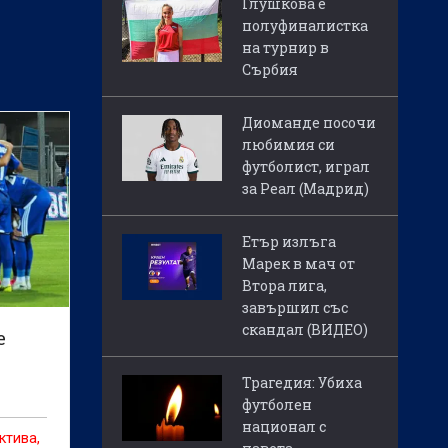
Глушкова е
полуфиналистка
на турнир в
Сърбия
Диоманде посочи
любимия си
футболист, играл
за Реал (Мадрид)
Етър излъга
Марек в мач от
Втора лига,
завършил със
скандал (ВИДЕО)
е
Трагедия: Убиха
футболен
национал с
ктива,