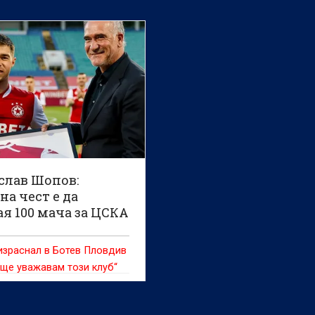
слав Шопов:
а чест е да
я 100 мача за ЦСКА
израснал в Ботев Пловдив
 ще уважавам този клуб“