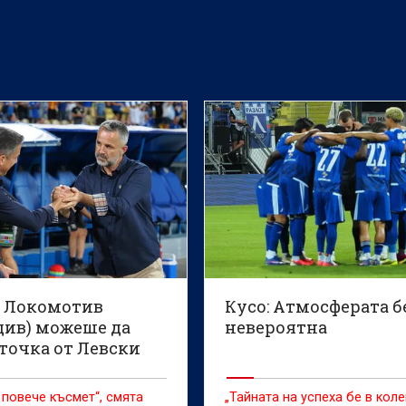
: Локомотив
Кусо: Атмосферата б
див) можеше да
невероятна
точка от Левски
 повече късмет“, смята
„Тайната на успеха бе в коле