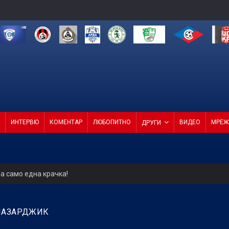
ИНТЕРВЮ
КОМЕНТАР
ЛЮБОПИТНО
ВИДЕО
МРЕЖ
ДРУГИ
а само една крачка!
ели с директор и с агенция
 ПАЗАРДЖИК
4 от 4 в efbet Лига (ВИДЕО)