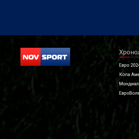
Хроно
Евро 202
Копа Ам
Мондиал
ЕвроВоле