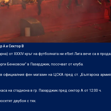
 А и Сектор В
арна) от
XXXIV
кръг на футболната ни
efbet
Лига вече са в прода
еорги Бенковски“ в Пазарджик, посочват от клуба.
и в официалния фен магазин на ЦСКА пред ст. „Българска армия
аса на стадиона в гр. Пазарджик пред сектор А от 12:00 ч.
осетят двубоя с тях.