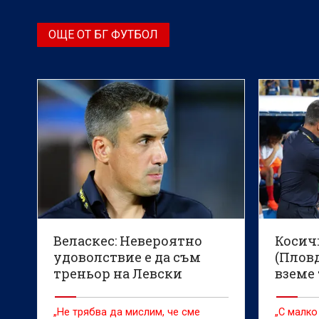
ОЩЕ ОТ БГ ФУТБОЛ
Веласкес: Невероятно
Косич
удоволствие е да съм
(Плов
треньор на Левски
вземе 
„Не трябва да мислим, че сме
„С малко