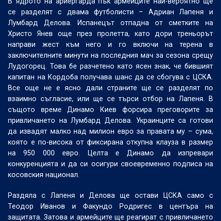
В ядрото на ариергарда пък армейците най-вероятно ще
се разделят с двама футболисти – Адриан Лапеня и
Лумбард Делова. Испанецът отпадна от сметките на
Христо Янев още през пролетта, като дори треньорът
направи жест към него и го включи на терена в
заключителните минути на последния мач за сезона срещу
Лудогорец. Това бе разчетено като ясен знак, че бившият
капитан на Кордоба получава шанс да се сбогува с ЦСКА.
Все още не е ясно дали страните ще се разделят по
взаимно съгласие, или ще се търси отбор на Лапеня. В
същото време Динамо Киев форсира преговорите за
привличането на Лумбард Делова. Украинците са готови
да извадят малко над милион евро за правата му – сума,
която е по-висока от фиксирана откупна клауза в размер
на 950 000 евро. Целта е Динамо да изпревари
конкуренцията и да си осигури своевременно подписа на
косовския национал.
Раздяла с Лапеня и Делова ще остави ЦСКА само с
Теодор Иванов и Факундо Родригес в центъра на
защитата. Затова и армейците ще реагират с привличането