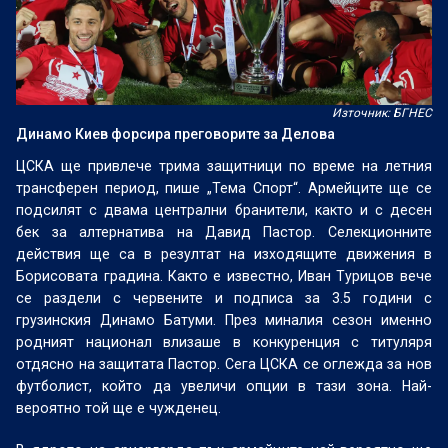
Източник: БГНЕС
Динамо Киев форсира преговорите за Делова
ЦСКА ще привлече трима защитници по време на летния
трансферен период, пише „Тема Спорт“. Армейците ще се
подсилят с двама централни бранители, както и с десен
бек за алтернатива на Давид Пастор. Селекционните
действия ще са в резултат на изходящите движения в
Борисовата градина. Както е известно, Иван Турицов вече
се раздели с червените и подписа за 3.5 години с
грузинския Динамо Батуми. През миналия сезон именно
родният национал влизаше в конкуренция с титуляря
отдясно на защитата Пастор. Сега ЦСКА се оглежда за нов
футболист, който да увеличи опции в тази зона. Най-
вероятно той ще е чужденец.