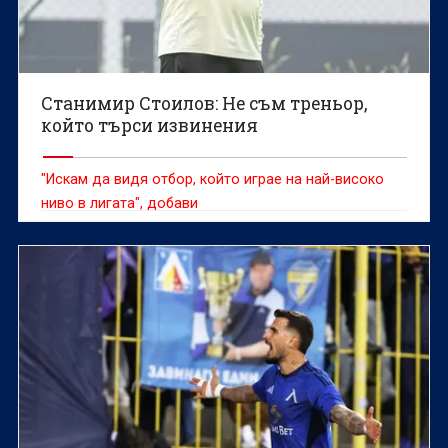
Станимир Стоилов: Не съм треньор,
който търси извинения
"Искам да видя отбор, който играе на най-високо
ниво в лигата", добави