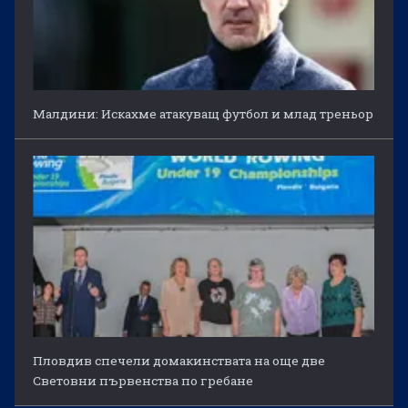
Малдини: Искахме атакуващ футбол и млад треньор
Пловдив спечели домакинствата на още две
Световни първенства по гребане