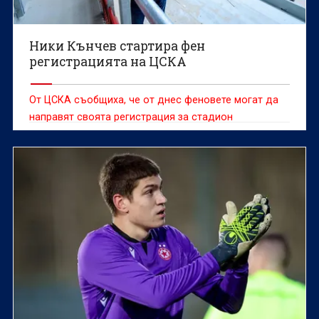
Ники Кънчев стартира фен
регистрацията на ЦСКА
От ЦСКА съобщиха, че от днес феновете могат да
направят своята регистрация за стадион
"Българска армия". Цената е 10 евро, а
привърженици ще имат възможност да си купуват
абонаментни карти или билети за мачовете на
отбора, както и куп други привилегии очакват
притежателите.