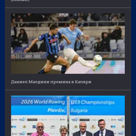
Даниел Малдини премина в Каляри