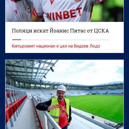
Поляци искат Йоанис Питас от ЦСКА
Кипърският национал е цел на Видзев Лодз