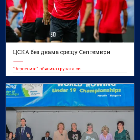
ЦСКА без двама срещу Септември
"Червените" обявиха групата си