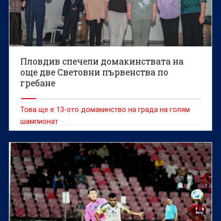
Пловдив спечели домакинствата на
още две Световни първенства по
гребане
Това ще е 13-ото домакинство на града на голям
шампионат