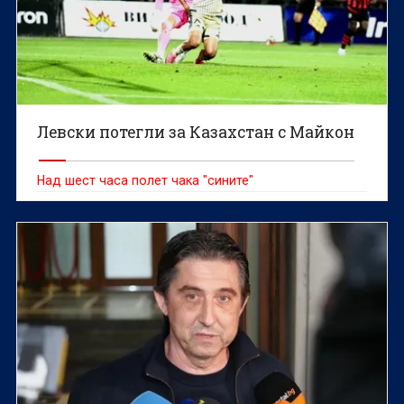
Левски потегли за Казахстан с Майкон
Над шест часа полет чака "сините"