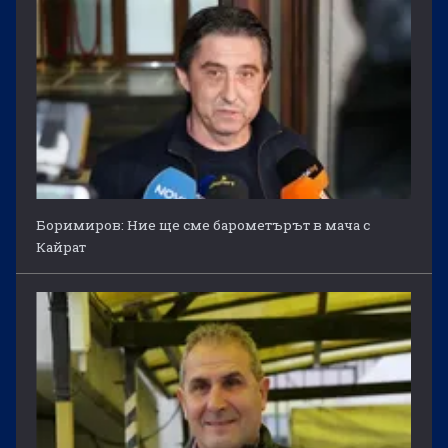
Боримиров: Ние ще сме барометърът в мача с
Кайрат