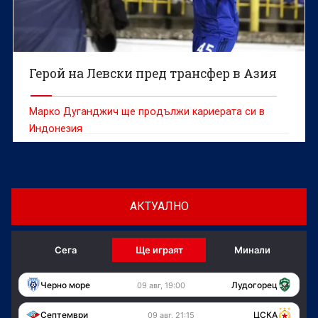
Герой на Левски пред трансфер в Азия
Марко Дуганджич ще продължи кариерата си в
Индонезия
АКТУАЛНО
Сега
Ще играят
Минали
Черно море
Лудогорец
09 авг, 19:00
Септември
ЦСКА
09 авг, 21:15