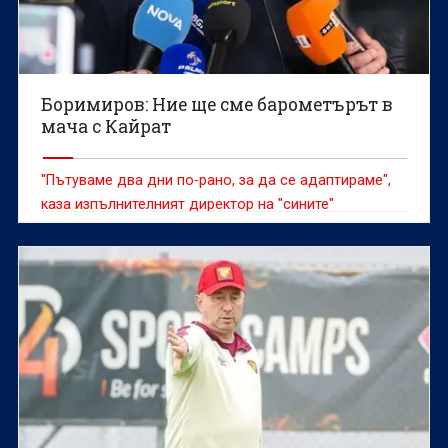
Боримиров: Ние ще сме барометърът в
мача с Кайрат
"Пътуваме два дни по-рано, за да се адаптираме",
каза изпълнителният директор на "сините"