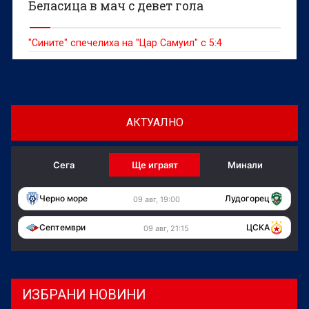
Беласица в мач с девет гола
"Сините" спечелиха на "Цар Самуил" с 5:4
АКТУАЛНО
Сега
Ще играят
Минали
Черно море
Лудогорец
09 авг, 19:00
Септември
ЦСКА
09 авг, 21:15
ИЗБРАНИ НОВИНИ