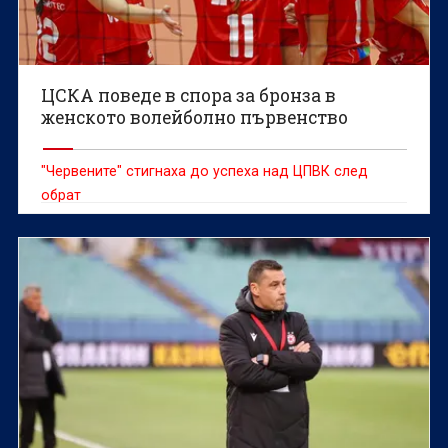
ЦСКА поведе в спора за бронза в
женското волейболно първенство
"Червените" стигнаха до успеха над ЦПВК след
обрат