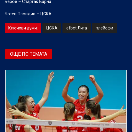
Берое – Спартак Варна
Ботев Пловдив – ЦСКА
Ключови думи:
ЦСКА
efbet Лига
плейофи
ОЩЕ ПО ТЕМАТА