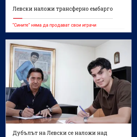
Левски наложи трансферно ембарго
"Сините" няма да продават свои играчи
Дубълът на Левски се наложи над