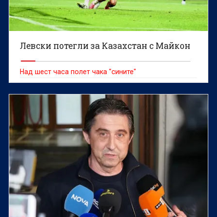
Левски потегли за Казахстан с Майкон
Над шест часа полет чака "сините"