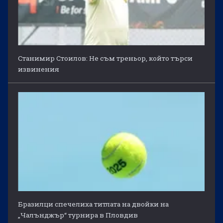
Станимир Стоилов: Не съм треньор, който търси
извинения
Бразилци спечелиха титлата на двойки на
„Чалънджър“ турнира в Пловдив