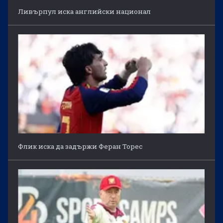
Ливърпул иска английски национал
Флик иска да задържи Феран Торес