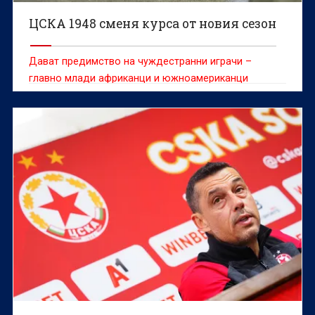
ЦСКА 1948 сменя курса от новия сезон
Дават предимство на чуждестранни играчи –
главно млади африканци и южноамериканци