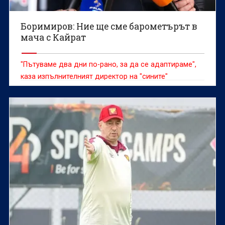
Боримиров: Ние ще сме барометърът в
мача с Кайрат
"Пътуваме два дни по-рано, за да се адаптираме",
каза изпълнителният директор на "сините"