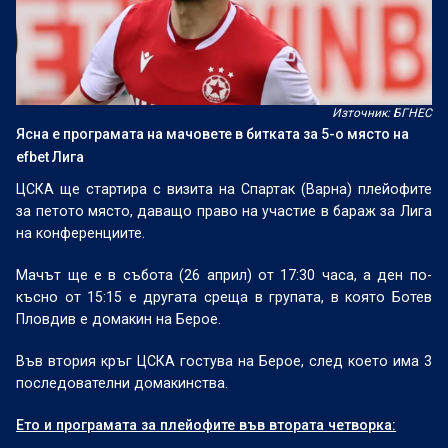
Източник: БГНЕС
Ясна е програмата на мачовете в битката за 5-о място на
efbet Лига
ЦСКА ще стартира с визита на Спартак (Варна) плейофите
за петото място, даващо право на участие в бараж за Лига
на конференциите.
Мачът ще е в събота (26 април) от 17:30 часа, а ден по-
късно от 15:15 е другата среща в групата, в която Ботев
Пловдив е домакин на Берое.
Във втория кръг ЦСКА гостува на Берое, след което има 3
последователни домакинства.
Ето и програмата за плейофите във втората четворка: