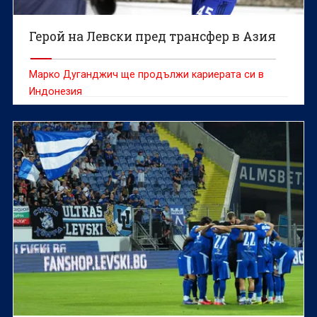
Герой на Левски пред трансфер в Азия
Марко Дуганджич ще продължи кариерата си в
Индонезия