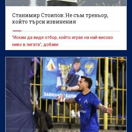
Станимир Стоилов: Не съм треньор,
който търси извинения
"Искам да видя отбор, който играе на най-високо
ниво в лигата", добави