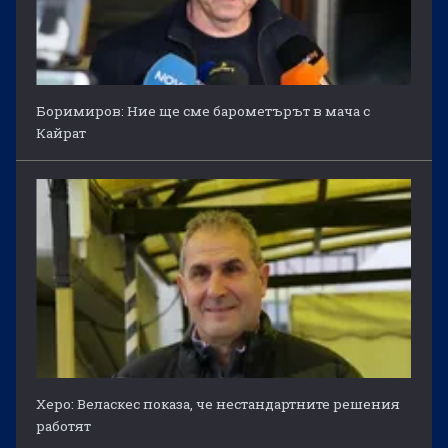
Боримиров: Ние ще сме барометърът в мача с
Кайрат
Херо: Веласкес показа, че нестандартните решения
работят