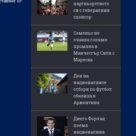
ставяне от
партньорството
си с генералния
спонсор
Семеньо не
очаква голяма
промяна в
Манчестър Сити с
Мареска
Ден на
националните
отбори по футбол
обявиха в
Аржентина
Диего Форлан
поема
националния