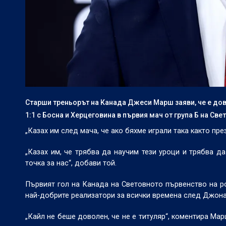
Старши треньорът на Канада Джеси Марш заяви, че е дово
1:1 с Босна и Херцеговина в първия мач от група Б на Св
„Казах им след мача, че ако бяхме играли така както пр
„Казах им, че трябва да научим тези уроци и трябва д
точка за нас“, добави той.
Първият гол на Канада на Световното първенство на ро
най-добрите реализатори за всички времена след Джон
„Кайл не беше доволен, че не е титуляр“, коментира Ма