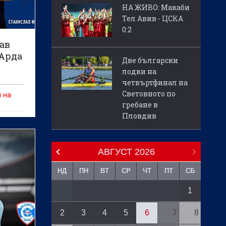
НА ЖИВО: Макаби
Тел Авив - ЦСКА
0:2
ав
 Арда
Две български
лодки на
четвъртфинал на
Световното по
 на
гребане в
Пловдив
АВГУСТ
2026
НД
ПН
ВТ
СР
ЧТ
ПТ
СБ
1
2
3
4
5
6
7
8