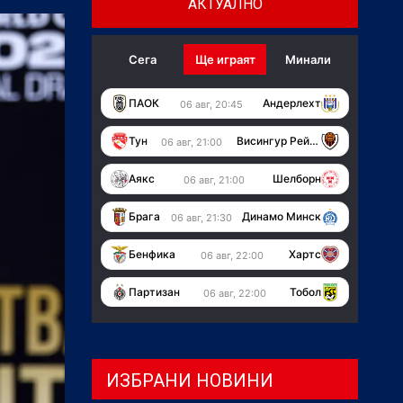
АКТУАЛНО
Сега
Ще играят
Минали
ПАОК
Андерлехт
06 авг, 20:45
Тун
Висингур Рейкявик
06 авг, 21:00
Аякс
Шелборн
06 авг, 21:00
Брага
Динамо Минск
06 авг, 21:30
Бенфика
Хартс
06 авг, 22:00
Партизан
Тобол
06 авг, 22:00
ИЗБРАНИ НОВИНИ