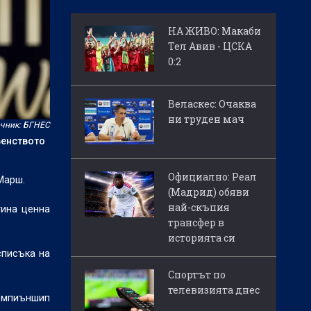
НА ЖИВО: Макаби
Тел Авив - ЦСКА
0:2
Веласкес: Очаква
ни труден мач
чник: БГНЕС
венството
Официално: Реал
Марш.
(Мадрид) обяви
най-скъпия
тина ценна
трансфер в
историята си
списъка на
Спортът по
телевизията днес
Чемпиъншип