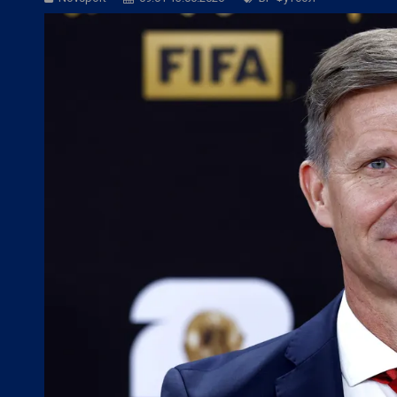
БГ Футбол:
Веласкес: Очаква ни труде
Европейски футбол:
Официално: Реал 