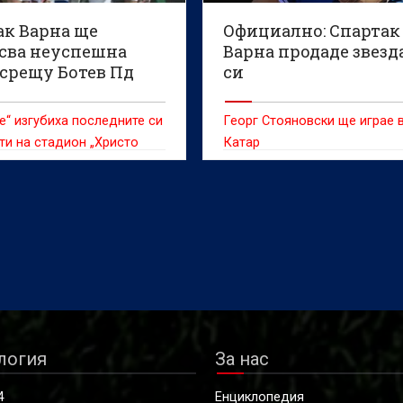
ак Варна ще
Официално: Спартак
сва неуспешна
Варна продаде звезд
 срещу Ботев Пд
си
е“ изгубиха последните си
Георг Стояновски ще играе 
ти на стадион „Христо
Катар
логия
За нас
4
Енциклопедия