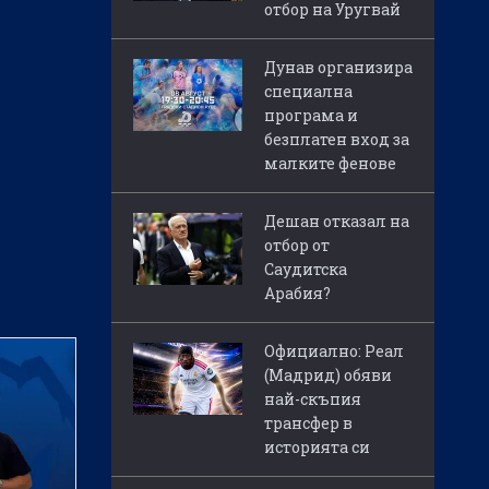
отбор на Уругвай
Дунав организира
специална
програма и
безплатен вход за
малките фенове
Дешан отказал на
отбор от
Саудитска
Арабия?
Официално: Реал
(Мадрид) обяви
най-скъпия
трансфер в
историята си