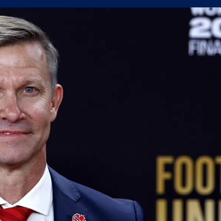
н мач
(Мадрид) обяви най-скъпия трансфер в историята си