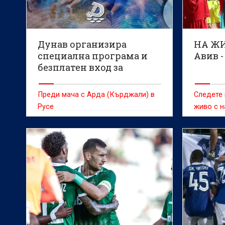
Дунав организира
НА ЖИ
специална програма и
Авив -
безплатен вход за
малките фенове
Преди мача с Арда (Кърджали) в
Следете 
Русе
живо с н