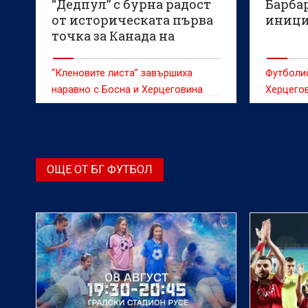
“Дедпул” с бурна радост
Барба
от историческата първа
иници
точка за Канада на
Мондиал (ВИДЕО)
“Кленовите листа” завършиха
Футболис
наравно с Босна и Херцеговина
Херцегов
възползв
селекцио
Барбарес
възпита
ОЩЕ ОТ БГ ФУТБОЛ
1:1 с Ка
група Б 
въпреки 
резултат