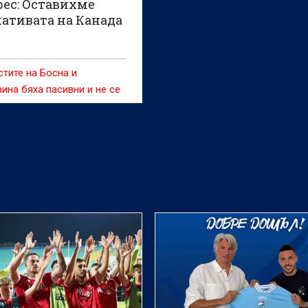
рес: Оставихме
ативата на Канада
тите на Босна и
ина бяха пасивни и не се
аха от шансовете си, каза
нерът на тима Сергей
, след като неговите
ници завършиха наравно
нада в първия си мач от
на Световното първенство,
че беше доволен от
а.ся