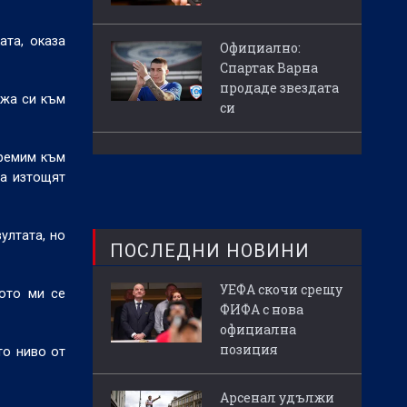
ата, оказа
Официално:
Спартак Варна
продаде звездата
ежа си към
си
тремим към
да изтощят
ултата, но
ПОСЛЕДНИ НОВИНИ
УЕФА скочи срещу
кото ми се
ФИФА с нова
официална
позиция
то ниво от
Арсенал удължи