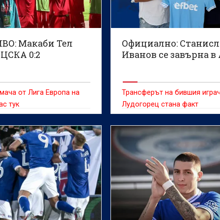
ВО: Макаби Тел
Официално: Станисл
 ЦСКА 0:2
Иванов се завърна в
мача от Лига Европа на
Трансферът на бившия играч
ас тук
Лудогорец стана факт