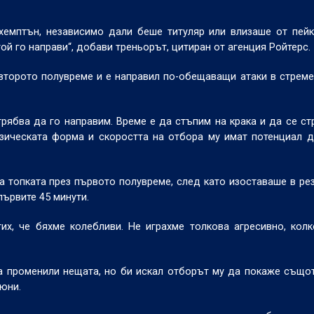
тхемптън, независимо дали беше титуляр или влизаше от пейк
той го направи“, добави треньорът, цитиран от агенция Ройтерс.
 второто полувреме и е направил по-обещаващи атаки в стрем
 трябва да го направим. Време е да стъпим на крака и да се с
физическата форма и скоростта на отбора му имат потенциал 
 топката през първото полувреме, след като изоставаше в рез
първите 45 минути.
их, че бяхме колебливи. Не играхме толкова агресивно, кол
са променили нещата, но би искал отборът му да покаже също
юни.