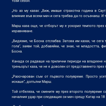
този сезон.
„Но аз му казах: „Виж, имаше страхотна година в Сау
влияние във всеки мач и сега трябва да го осъзнаеш. И 
Марш каза още, че отборът му е ускорил темпото през
изравняване.
„Видяхме, че Босна отслабва. Затова им казах, че сега
гола“, заяви той, добавяйки, че знае, че младостта, 
Босна.
Канада се радваше на прилични периоди на владеене на
треньорът каза, че не е доволен от представянето през 
„Разочарован съм от първото полувреме. Просто усет
искаше“, допълни Марш.
Той отбеляза, че смените му през второто полувреме 
началния удар при следващия си мач срещу Катар на 18 