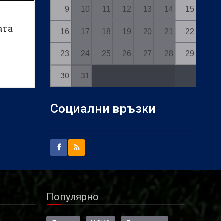
9
10
11
12
13
14
15
ата
16
17
18
19
20
21
22
23
24
25
26
27
28
29
в
30
31
Социални връзки
Популярно