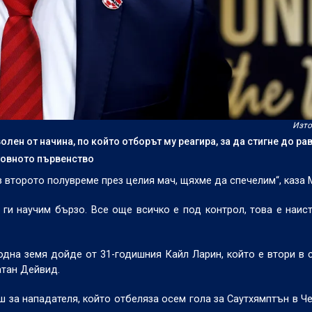
Изто
лен от начина, по който отборът му реагира, за да стигне до ра
етовното първенство
ез второто полувреме през целия мач, щяхме да спечелим“, каза 
а ги научим бързо. Все още всичко е под контрол, това е наис
дна земя дойде от 31-годишния Кайл Ларин, който е втори в 
атан Дейвид.
рш за нападателя, който отбеляза осем гола за Саутхямптън в 