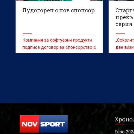
Лудогорец с нов спонсор
Спарт
прекъ
серия
Компания за софтуерни продукти
„Соколит
подписа договор за спонсорство с
две визи
Лудогорец
Ботев“
Хроно
Евро 202