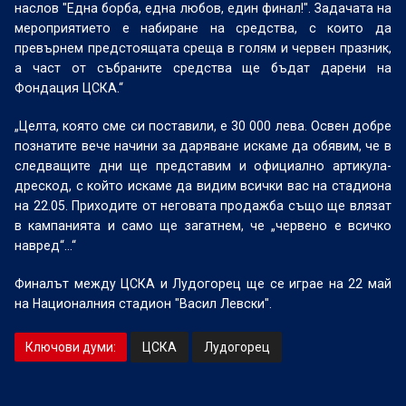
наслов "Една борба, една любов, един финал!". Задачата на
мероприятието е набиране на средства, с които да
превърнем предстоящата среща в голям и червен празник,
а част от събраните средства ще бъдат дарени на
Фондация ЦСКА.“
„Целта, която сме си поставили, е 30 000 лева. Освен добре
познатите вече начини за даряване искаме да обявим, че в
следващите дни ще представим и официално артикула-
дрескод, с който искаме да видим всички вас на стадиона
на 22.05. Приходите от неговата продажба също ще влязат
в кампанията и само ще загатнем, че „червено е всичко
навред“...“
Финалът между ЦСКА и Лудогорец ще се играе на 22 май
на Националния стадион "Васил Левски".
Ключови думи:
ЦСКА
Лудогорец