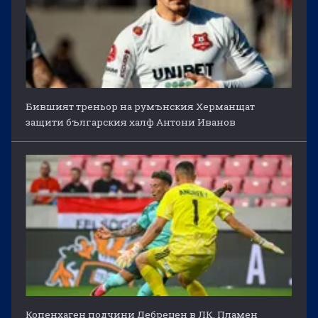
Бившият треньор на румънския Херманщат
защити българския халф Антони Иванов
Копенхаген подчини Дебрецен в ЛК, Пламен