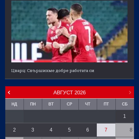
Цварц: Свършихме добре работата си
АВГУСТ
2026
НД
ПН
ВТ
СР
ЧТ
ПТ
СБ
1
2
3
4
5
6
7
8