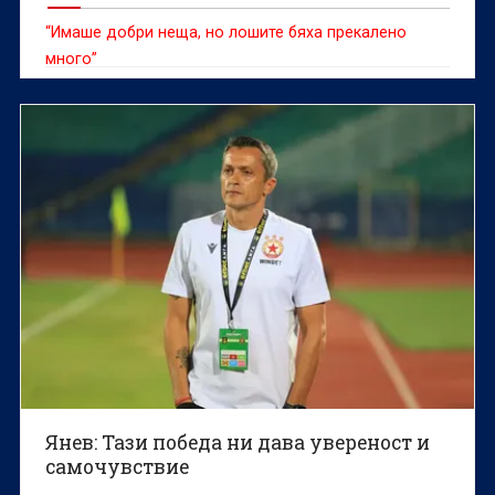
“Имаше добри неща, но лошите бяха прекалено
много”
Янев: Тази победа ни дава увереност и
самочувствие