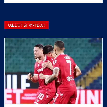
старозагорци, съобщават от клуба на официалната
си страница във Фейсбук.
ОЩЕ ОТ БГ ФУТБОЛ