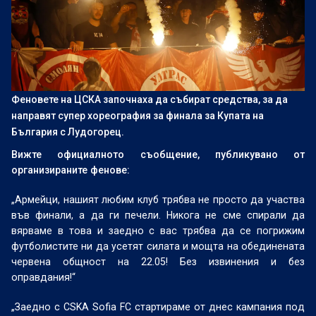
Феновете на ЦСКА започнаха да събират средства, за да
направят супер хореография за финала за Купата на
България с Лудогорец.
Вижте официалното съобщение, публикувано от
организираните фенове:
„Армейци, нашият любим клуб трябва не просто да участва
във финали, а да ги печели. Никога не сме спирали да
вярваме в това и заедно с вас трябва да се погрижим
футболистите ни да усетят силата и мощта на обединената
червена общност на 22.05! Без извинения и без
оправдания!“
„Заедно с CSKA Sofia FC стартираме от днес кампания под