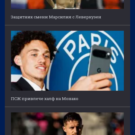
Защитник смени Марсилия с Леверкузен
ПСЖ привлече халф на Монако