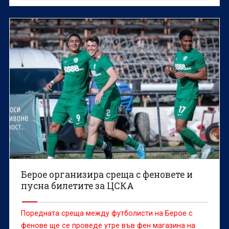
рия кръг на efbet лига.
Берое организира среща с феновете и
пусна билетите за ЦСКА
Поредната среща между футболисти на Берое с
фенове ще се проведе утре във фен магазина на