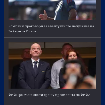
Компани проговори за евентуалното напускане на
Байерн от Олисе
ФИФПро също скочи срещу президента на ФИФА