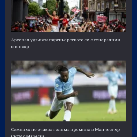
Арсенал удължи партньорството си с генералния
спонсор
Семеньо не очаква голяма промяна в Манчестър
Сити с Мареска