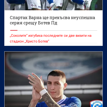
Спартак Варна ще прекъсва неуспешна
серия срещу Ботев Пд
„Соколите“ изгубиха последните си две визити на
стадион „Христо Ботев“