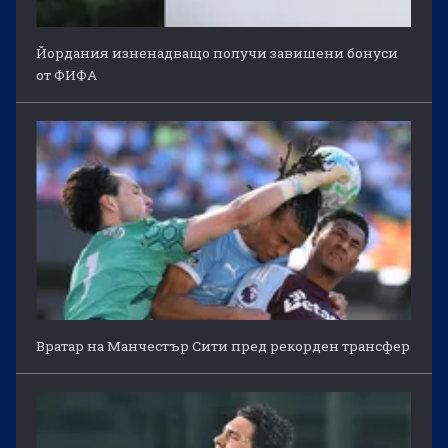
Йордания изненадващо получи завишени бонуси
от ФИФА
Вратар на Манчестър Сити пред рекорден трансфер