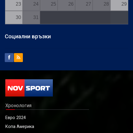
23
24
25
26
27
28
29
30
31
Социални връзки
Хронология
Евро 2024
Копа Америка