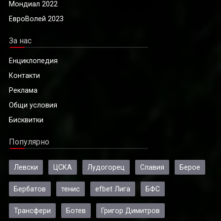
Мондиал 2022
ЕвроВолей 2023
За нас
Енциклопедия
Контакти
Реклама
Общи условия
Бисквитки
Популярно
Левски
ЦСКА
Лудогорец
Славия
Берое
Бербатов
тенис
efbet Лига
БФС
Трансфери
Ботев
Григор Димитров