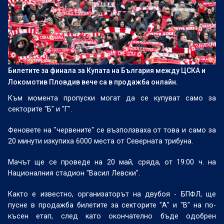
Билетите за финала за Купата на България между ЦСКА и
Локомотив Пловдив вече са в продажба онлайн.
Към момента пропуски могат да се купуват само за
секторите "Б" и "Г".
Феновете на "червените" се възползваха от това и само за
20 минути изкупиха 6000 места от Северната трибуна.
Мачът ще се проведе на 20 май, сряда, от 19:00 ч. на
Националния стадион "Васил Левски".
Както е известно, организаторът на двубоя - БПФЛ, ще
пусне в продажба билетите за секторите "А" и "В" на по-
късен етап, след като окончателно бъде одобрен