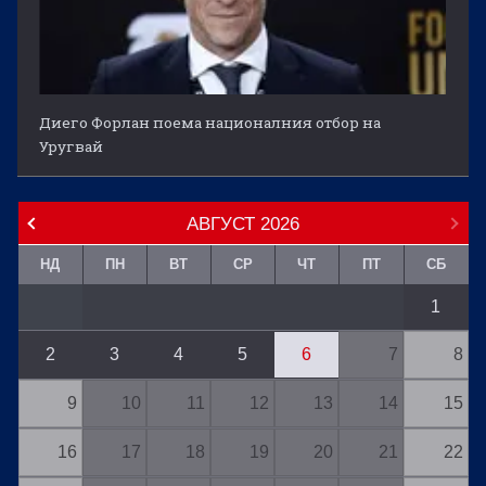
Диего Форлан поема националния отбор на
Уругвай
АВГУСТ
2026
НД
ПН
ВТ
СР
ЧТ
ПТ
СБ
1
2
3
4
5
6
7
8
9
10
11
12
13
14
15
16
17
18
19
20
21
22