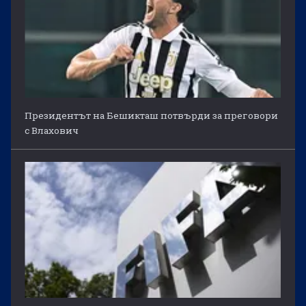
Президентът на Бешикташ потвърди за преговори
с Влахович