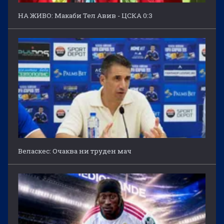
НА ЖИВО: Макаби Тел Авив - ЦСКА 0:3
Веласкес: Очаква ни труден мач