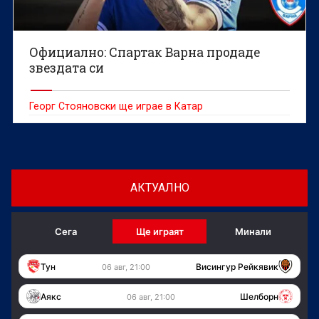
Официално: Спартак Варна продаде
звездата си
Георг Стояновски ще играе в Катар
АКТУАЛНО
Сега
Ще играят
Минали
Тун
Висингур Рейкявик
06 авг, 21:00
Аякс
Шелборн
06 авг, 21:00