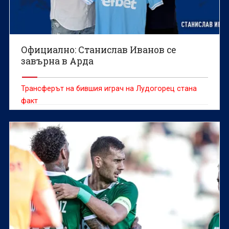
Официално: Станислав Иванов се
завърна в Арда
Трансферът на бившия играч на Лудогорец стана
факт