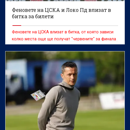
Феновете на ЦСКА и Локо Пд влизат в
битка за билети
Феновете на ЦСКА влизат в битка, от която зависи
колко места още ще получат "червените" за финала
на Купата с Локомотив Пловдив.