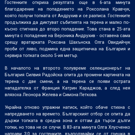
Гостенките откриха резултата още в 6-ата минута
благодарение на попадението на Роксолана Кравчук,
която получи топката от Андрухив и се разписа. Гостенките
продължиха да диктуват събитията на терена и малко по-
късно стигнаха до второ попадение. Това стана в 25-ата
минута с попадение на Вероника Андрухив - оставена сама
срещу вратарката Роксана Шахънска. Олга Овидийчук
проби от ляво, подмина една защитничка на България и
сeрвира топката около 5-ия метър.
В началото на второто полувреме селекционерът на
България Силвия Радойска опита да промени картината на
терена с две смени, а на терена се появи острата
нападателка от Франция Катрин Караджов, а след нея
влязоха Леонора Желева и Симона Петкова.
Украйна отново упражни натиск, който обаче стихна с
напредването на времето. Българският отбор се опита да
държи топката в средна зона и оттам да търси дълги
топки, но това не се случи. В 83-ата минута Олга Хлусченко
направи 3:0 за гостенките, възползвайки се от грешка в