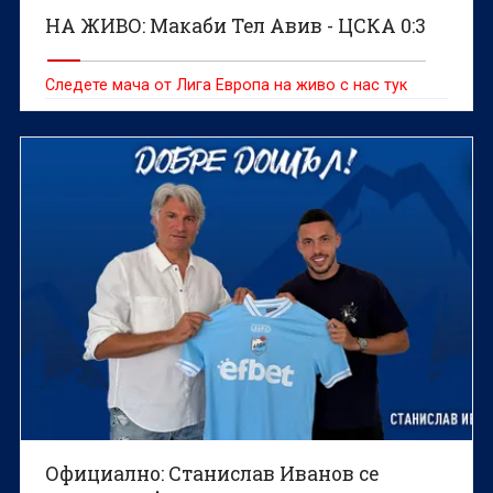
НА ЖИВО: Макаби Тел Авив - ЦСКА 0:3
Следете мача от Лига Европа на живо с нас тук
Официално: Станислав Иванов се