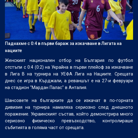
Паднахме с 0:4 в първи бараж за изкачване в Лигата на
нациите
Женският национален отбор на България по футбол
отстъпи с 0:4 (0:2) на Украйна в първи плейоф за изкачване
в Лига В на турнира на УЕФА Лига на Нациите. Срещата
днес се игра в Кърджали, а реваншът е на 27-и февруари
на стадион "Мардан Палас" в Анталия.
Шансовете на българките да се изкачат в по-горната
дивизия на турнира намаляха сериозно след днешното
поражение. Украинският състав, който демонстрира много
сериозно физическо превъзходство, контролираше
събитията в голяма част от срещата.