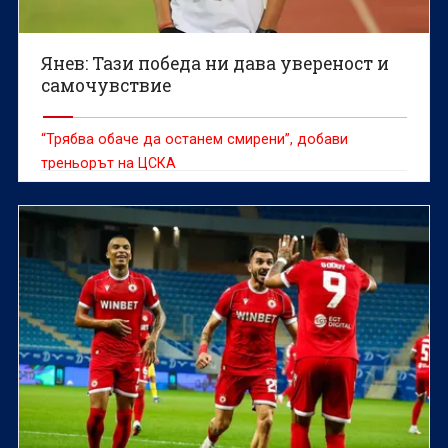
Янев: Тази победа ни дава увереност и
самочувствие
“Трябва обаче да останем смирени”, добави
треньорът на ЦСКА