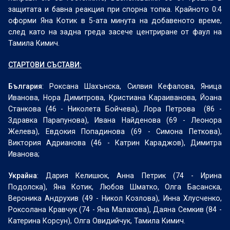
защитата и бавна реакция при спорна топка. Крайното 0:4
оформи Яна Котик в 5-ата минута на добавеното време,
след като на задна греда засече центриране от фаул на
Тамила Кимич.
СТАРТОВИ СЪСТАВИ:
България
: Роксана Шахънска, Силвия Кефалова, Яница
Иванова, Нора Димитрова, Кристиана Караиванова, Йоана
Станкова (46 - Николета Бойчева), Лора Петрова (86 -
Здравка Парапунова), Ивана Найденова (69 - Леонора
Желева), Евдокия Попадинова (69 - Симона Петкова),
Виктория Адрианова (46 - Катрин Караджов), Димитра
Иванова;
Украйна
: Дария Келишюк, Анна Петрик (74 - Ирина
Подолска), Яна Котик, Любов Шматко, Олга Басанска,
Вероника Андрухив (49 - Никол Козлова), Инна Хлусченко,
Роксолана Кравчук (74 - Яна Малахова), Даяна Семкив (84 -
Катерина Корсун), Олга Овидийчук, Тамила Кимич.