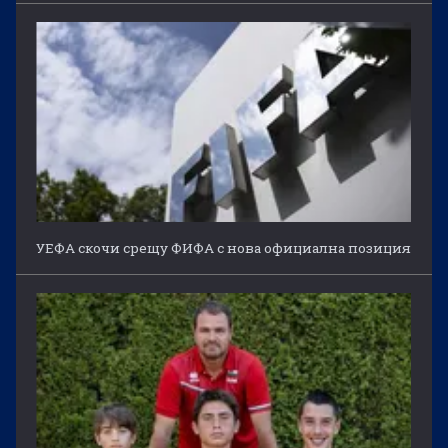
УЕФА скочи срещу ФИФА с нова официална позиция