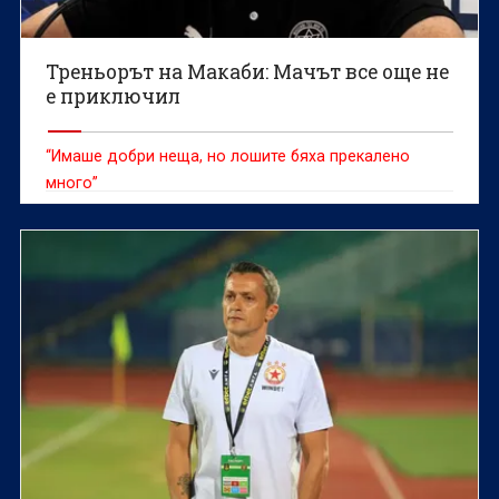
Треньорът на Макаби: Мачът все още не
е приключил
“Имаше добри неща, но лошите бяха прекалено
много”