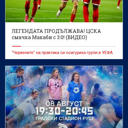
ЛЕГЕНДАТА ПРОДЪЛЖАВА! ЦСКА
смачка Макаби с 3:0! (ВИДЕО)
"Червените" на практика си осигуриха групи в УЕФА