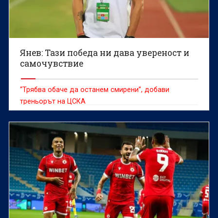
Янев: Тази победа ни дава увереност и
самочувствие
“Трябва обаче да останем смирени”, добави
треньорът на ЦСКА