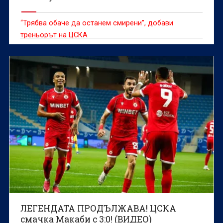
“Трябва обаче да останем смирени”, добави
треньорът на ЦСКА
ЛЕГЕНДАТА ПРОДЪЛЖАВА! ЦСКА
смачка Макаби с 3:0! (ВИДЕО)