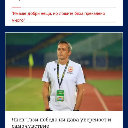
“Имаше добри неща, но лошите бяха прекалено
много”
Янев: Тази победа ни дава увереност и
самочувствие