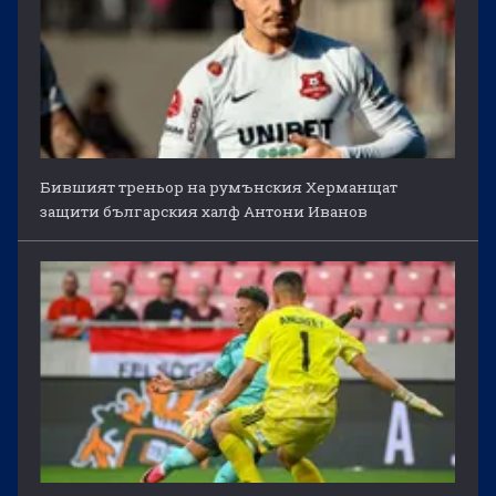
Бившият треньор на румънския Херманщат
защити българския халф Антони Иванов