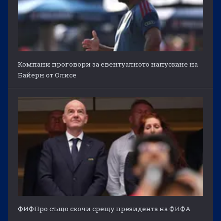
Компани проговори за евентуалното напускане на
Байерн от Олисе
ФИФПро също скочи срещу президента на ФИФА