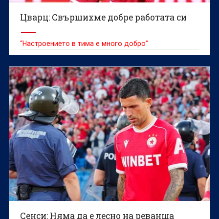
Цварц: Свършихме добре работата си
“Настроението в тима е много добро”
Сенси: Няма да е лесно на реванша