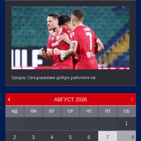
Цварц: Свършихме добре работата си
АВГУСТ
2026
НД
ПН
ВТ
СР
ЧТ
ПТ
СБ
1
2
3
4
5
6
7
8