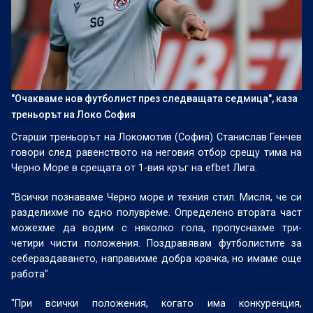
"Очакваме нов футболист през следващата седмица", каза
треньорът на Локо София
Старши треньорът на Локомотив (София) Станислав Генчев
говори след равенството на неговия отбор срещу тима на
Черно Море в срещата от 1-вия кръг на efbet Лига.
"Всички познаваме Черно море и техния стил. Мисля, че си
разделихме по едно полувреме. Определено втората част
можехме да водим с няколко гола, пропуснахме три-
четири чисти положения. Поздравявам футболистите за
себераздаването, направихме добра крачка, но имаме още
работа"
"При всички положения, когато има конкуренция,