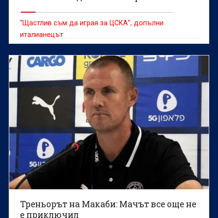
“Щастлив съм да играя за ЦСКА”, допълни
италианецът
Треньорът на Макаби: Мачът все още не
е приключил