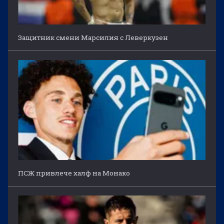
Защитник смени Марсилия с Леверкузен
ПСЖ привлече халф на Монако