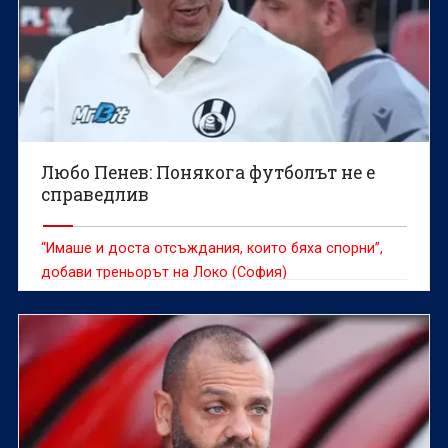
Любо Пенев: Понякога футболът не е
справедлив
“Имаше и доста отсъждания, които бяха спорни”,
добави треньорът на Локо (София)