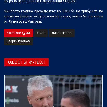
по-рано през деня на Националния стадион.
Миналата година президентът на БФС бе на трибуните по
време на финала за Купата на България, който бе спечелен
от Лудогорец Разград.
Ключови думи:
БФС
Лига Европа
Георги Иванов
ОЩЕ ОТ БГ ФУТБОЛ