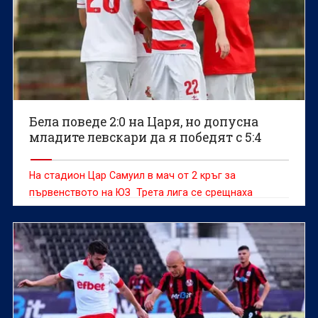
Бела поведе 2:0 на Царя, но допусна
младите левскари да я победят с 5:4
На стадион Цар Самуил в мач от 2 кръг за
първенството на ЮЗ Трета лига се срещнаха
мъжките отбори на Беласица Петрич и дубъла на
Левски София