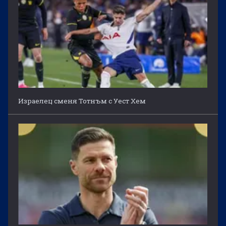
Израелец сменя Тотнъм с Уест Хем