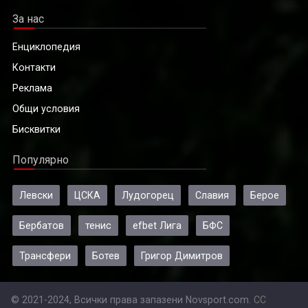
За нас
Енциклопедия
Контакти
Реклама
Общи условия
Бисквитки
Популярно
Левски
ЦСКА
Лудогорец
Славия
Берое
Бербатов
тенис
efbet Лига
БФС
Трансфери
Ботев
Григор Димитров
© 2021-2024, Всички права запазени Novsport.com.
CC