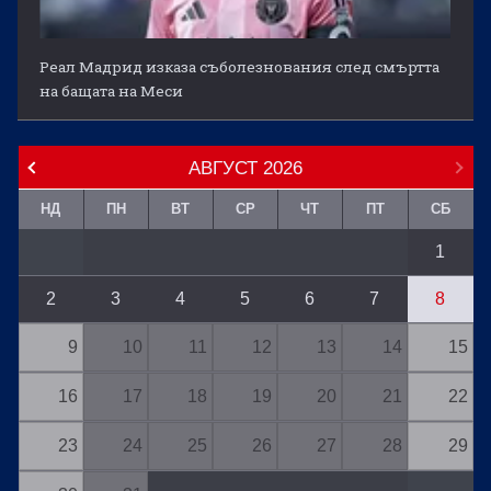
Реал Мадрид изказа съболезнования след смъртта
на бащата на Меси
АВГУСТ
2026
НД
ПН
ВТ
СР
ЧТ
ПТ
СБ
1
2
3
4
5
6
7
8
9
10
11
12
13
14
15
16
17
18
19
20
21
22
23
24
25
26
27
28
29