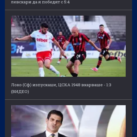
левскари да я победят с 5:4
Локо (Сф) изпускаше, ЦСКА 1948 вкарваше - 1:3
(ВИДЕО)