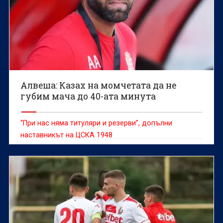
Алвеша: Казах на момчетата да не
губим мача до 40-ата минута
“При нас няма титуляри и резерви”, допълни
наставникът на ЦСКА 1948