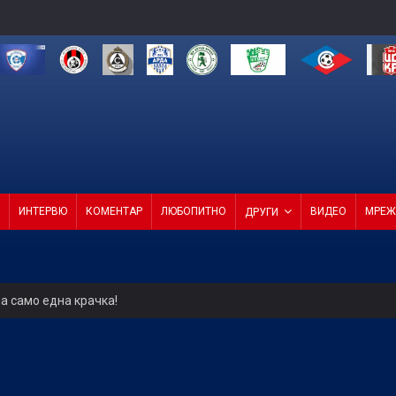
ИНТЕРВЮ
КОМЕНТАР
ЛЮБОПИТНО
ВИДЕО
МРЕЖ
ДРУГИ
а само една крачка!
ели с директор и с агенция
4 от 4 в efbet Лига (ВИДЕО)