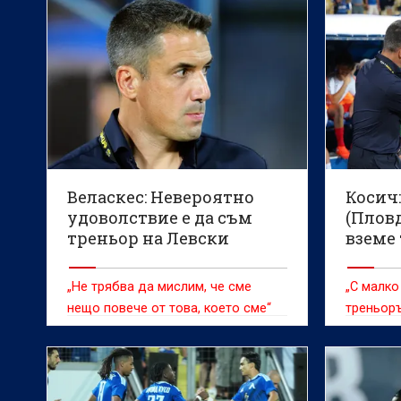
Веласкес: Невероятно
Косич
удоволствие е да съм
(Плов
треньор на Левски
вземе 
„Не трябва да мислим, че сме
„С малко
нещо повече от това, което сме“
треньоръ