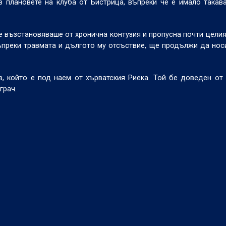
 плановете на клуба от Бистрица, въпреки че е имало такав
е възстановяваше от хронична контузия и пропусна почти целия
ъпреки травмата и дългото му отсъствие, ще продължи да нос
 който е под наем от хърватския Риека. Той бе доведен от
грач.