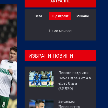
АКТУАЛНО
Сега
Ще играят
Минали
Няма мачове
ИЗБРАНИ НОВИНИ
Левски подчини
Локо Пд за 4 от 4 в
efbet Лига
(ВИДЕО)
Веласкес:
Невероятно