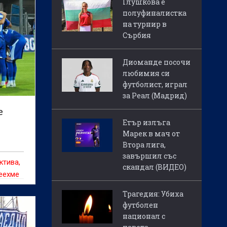
Глушкова е
полуфиналистка
на турнир в
Сърбия
Диоманде посочи
любимия си
футболист, играл
за Реал (Мадрид)
е
Етър излъга
Марек в мач от
Втора лига,
завършил със
ктива,
скандал (ВИДЕО)
деехме
ахме.“
Трагедия: Убиха
футболен
национал с