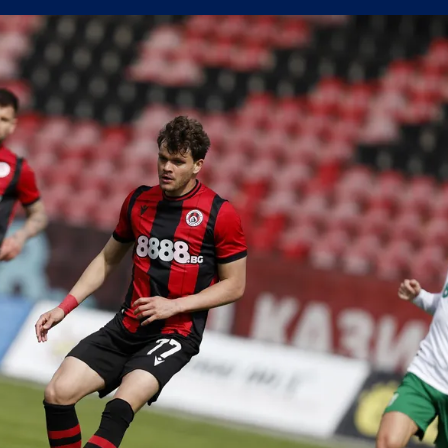
олствие е да съм треньор на Левски
в) можеше да вземе точка от Левски