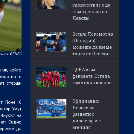
удоволствие е да
съм треньор на
Левски
Косич: Локомотив
(Пловдив)
можеше да вземе
точка от Левски
чник: БГНЕС
ЦСКА към
ник, който
феновете: Остана
водство в
само една крачка!
ият старши
Официално:
т. Поне 10
Левски се
ратар Умут
раздели с
 Внукът на
директор и с
нат Садио
агенция
мерение да