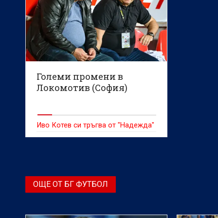
Големи промени в
Локомотив (София)
Иво Котев си тръгва от "Надежда"
ОЩЕ ОТ БГ ФУТБОЛ