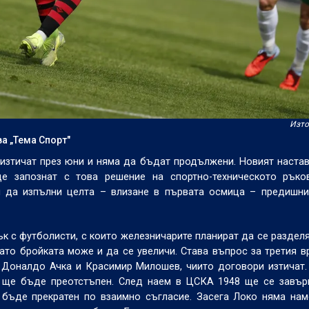
Изто
а „Тема Спорт"
изтичат през юни и няма да бъдат продължени. Новият настав
е запознат с това решение на спортно-техническото ръко
пя да изпълни целта – влизане в първата осмица – предишн
к с футболисти, с които железничарите планират да се разделя
като бройката може и да се увеличи. Става въпрос за третия в
 Доналдо Ачка и Красимир Милошев, чиито договори изтичат.
, ще бъде преотстъпен. След наем в ЦСКА 1948 ще се завър
 бъде прекратен по взаимно съгласие. Засега Локо няма на