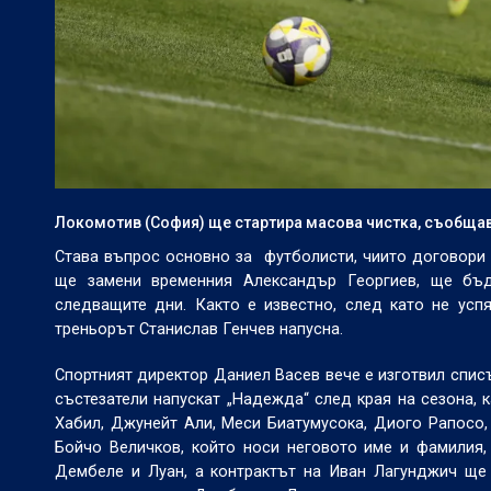
Локомотив (София) ще стартира масова чистка, съобщав
Става въпрос основно за футболисти, чиито договори 
ще замени временния Александър Георгиев, ще бъд
следващите дни. Както е известно, след като не ус
треньорът Станислав Генчев напусна.
Спортният директор Даниел Васев вече е изготвил списъ
състезатели напускат „Надежда“ след края на сезона, 
Хабил, Джунейт Али, Меси Биатумусока, Диого Рапосо,
Бойчо Величков, който носи неговото име и фамилия
Дембеле и Луан, а контрактът на Иван Лагунджич ще