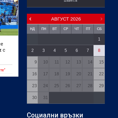
павета
АВГУСТ
2026
НД
ПН
ВТ
СР
ЧТ
ПТ
СБ
1
се
и с
2
3
4
5
6
7
8
9
10
11
12
13
14
15
те“
16
17
18
19
20
21
22
23
24
25
26
27
28
29
30
31
Социални връзки