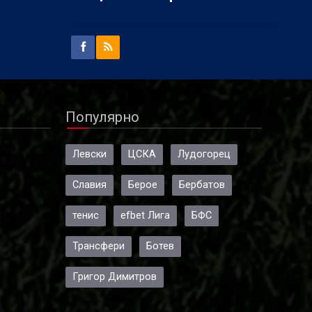
Популярно
Левски
ЦСКА
Лудогорец
Славия
Берое
Бербатов
тенис
efbet Лига
БФС
Трансфери
Ботев
Григор Димитров