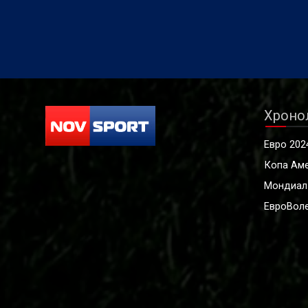
Хроно
Евро 202
Копа Ам
Мондиал
ЕвроВоле