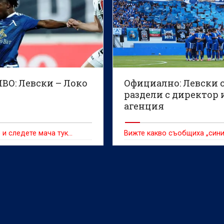
ВО: Левски – Локо
Официално: Левски 
раздели с директор 
агенция
 и следете мача тук…
Вижте какво съобщиха „сини