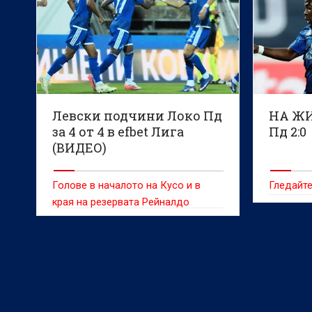
Левски подчини Локо Пд
НА ЖИ
за 4 от 4 в efbet Лига
Пд 2:0
(ВИДЕО)
Голове в началото на Кусо и в
Гледайте
края на резервата Рейналдо
донесоха успеха на „сините“