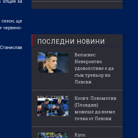
а опция за
 сезон, ще
и червено-
ПОСЛЕДНИ НОВИНИ
 Станислав
Веласкес:
Невероятно
удоволствие е да
съм треньор на
Левски
Косич: Локомотив
(Пловдив)
можеше да вземе
точка от Левски
Кусо: