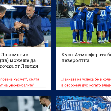
: Локомотив
Кусо: Атмосферата б
див) можеше да
невероятна
точка от Левски
 повече късмет“, смята
„Тайната на успеха бе в коле
т на „черно-белите“
в отборния дух, когато вла
топката и когато се защитав