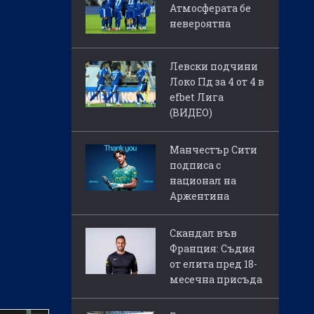
Атмосферата бе
невероятна
Левски подчини
Локо Пд за 4 от 4 в
efbet Лига
(ВИДЕО)
Манчестър Сити
подписа с
национал на
Аржентина
Скандал във
Франция: Съдия
от елита пред 18-
месечна присъда