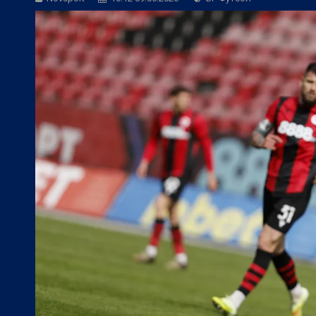
БГ Футбол:
Веласкес: Невероятно удов
БГ Футбол:
Косич: Локомотив (Пловди