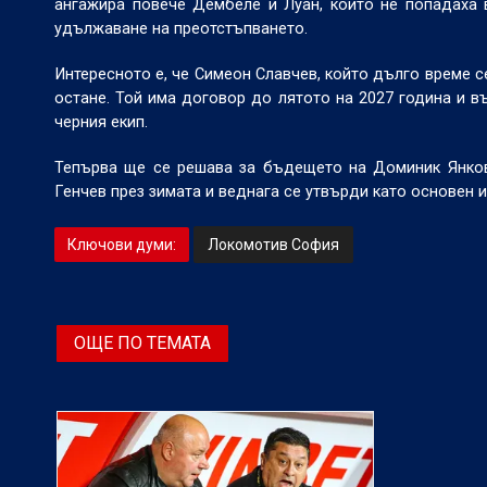
ангажира повече Дембеле и Луан, които не попадаха в
удължаване на преотстъпването.
Интересното е, че Симеон Славчев, който дълго време с
остане. Той има договор до лятото на 2027 година и в
черния екип.
Тепърва ще се решава за бъдещето на Доминик Янков,
Генчев през зимата и веднага се утвърди като основен и
Ключови думи:
Локомотив София
ОЩЕ ПО ТЕМАТА