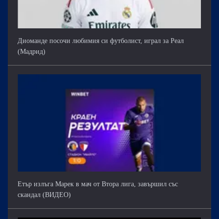
Диоманде посочи любимия си футболист, играл за Реал
(Мадрид)
Етър излъга Марек в мач от Втора лига, завършил със
скандал (ВИДЕО)