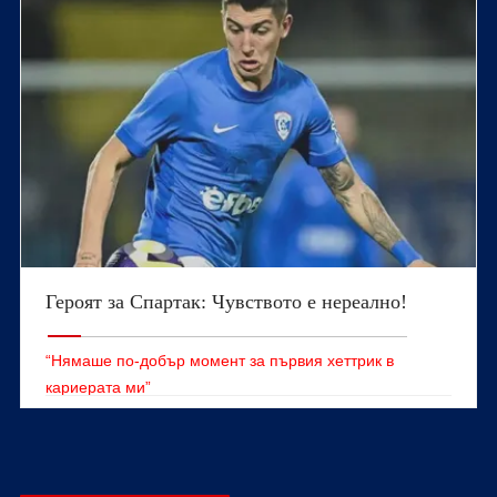
Героят за Спартак: Чувството е нереално!
“Нямаше по-добър момент за първия хеттрик в
кариерата ми”