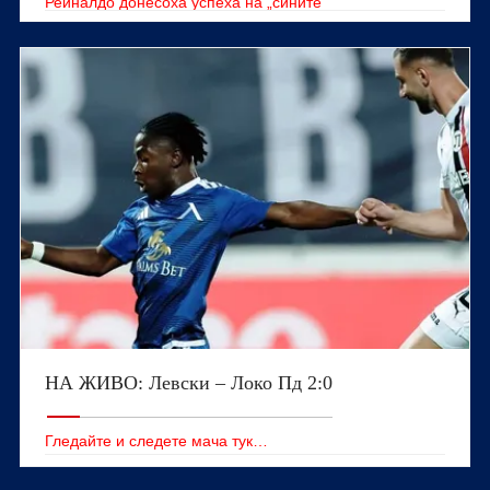
Рейналдо донесоха успеха на „сините“
НА ЖИВО: Левски – Локо Пд 2:0
Гледайте и следете мача тук…