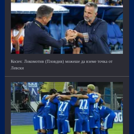
Косич: Локомотив (Пловдив) можеше да вземе точка от
Левски