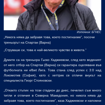
Източник: БГНЕС
„Никога няма да забравя това, което постигнахме“, посочи
треньорът на Спартак (Варна)
„Струваше си, това е най-великото чувство в живота.“
Думите са на треньора Гьоко Хаджиевски, след като воденият
от него отбор на Спартак (Варна) си гарантира оцеляване във
футболната ни
efbet
Лига. Това стана след успех с 3:0 над
Локомотив (София), като с хеттрик се отличи внукът на
специалиста Георг Стояновски.
„Откакто стъпих на този стадион до днес, печелил съм много
титли и отличия в Северна Македония, но никога няма да
забравя това, което постигнахме“, каза Хаджиевски и напомни