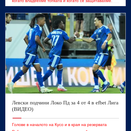
когато владеехме топката и когато се защитавахме.“
Левски подчини Локо Пд за 4 от 4 в efbet Лига
(ВИДЕО)
Голове в началото на Кусо и в края на резервата