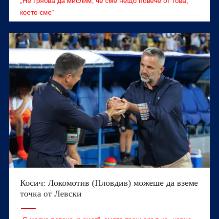
„Не трябва да мислим, че сме нещо повече от това,
което сме“
Косич: Локомотив (Пловдив) можеше да вземе
точка от Левски