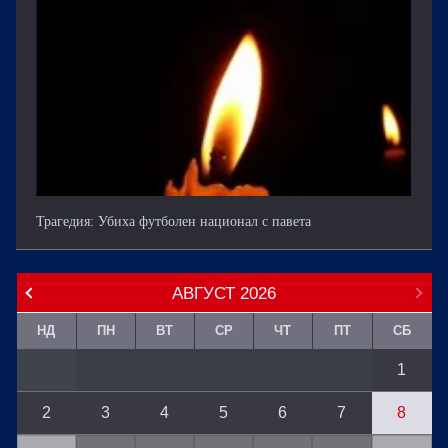
Трагедия: Убиха футболен национал с павета
АВГУСТ
2026
НД
ПН
ВТ
СР
ЧТ
ПТ
СБ
1
2
3
4
5
6
7
8