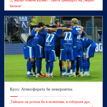
„С малко повече късмет“, смята треньорът на „черно-
белите“
Кусо: Атмосферата бе невероятна
„Тайната на успеха бе в колектива, в отборния дух,