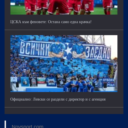
ЦСКА към феновете: Остана само една крачка!
Официално: Левски се раздели с директор и с агенция
Novsport.com