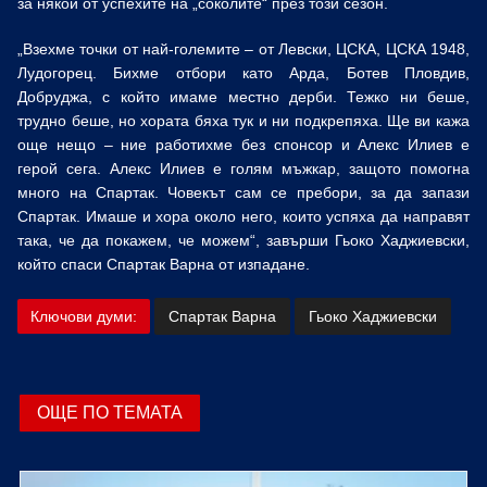
за някои от успехите на „соколите“ през този сезон.
„Взехме точки от най-големите – от Левски, ЦСКА, ЦСКА 1948,
Лудогорец. Бихме отбори като Арда, Ботев Пловдив,
Добруджа, с който имаме местно дерби. Тежко ни беше,
трудно беше, но хората бяха тук и ни подкрепяха. Ще ви кажа
още нещо – ние работихме без спонсор и Алекс Илиев е
герой сега. Алекс Илиев е голям мъжкар, защото помогна
много на Спартак. Човекът сам се пребори, за да запази
Спартак. Имаше и хора около него, които успяха да направят
така, че да покажем, че можем“, завърши Гьоко Хаджиевски,
който спаси Спартак Варна от изпадане.
Ключови думи:
Спартак Варна
Гьоко Хаджиевски
ОЩЕ ПО ТЕМАТА