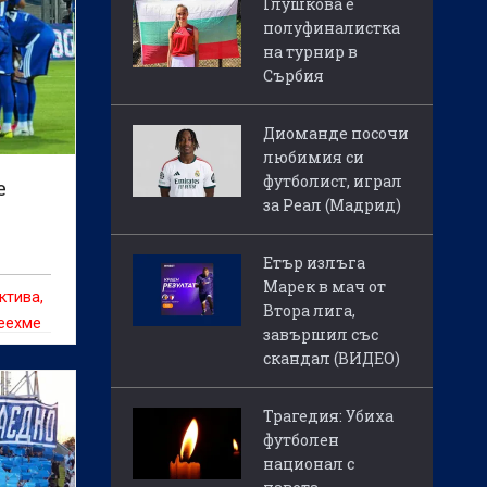
Глушкова е
полуфиналистка
на турнир в
Сърбия
Диоманде посочи
любимия си
футболист, играл
е
за Реал (Мадрид)
Етър излъга
Марек в мач от
ктива,
Втора лига,
деехме
завършил със
ахме.“
скандал (ВИДЕО)
Трагедия: Убиха
футболен
национал с