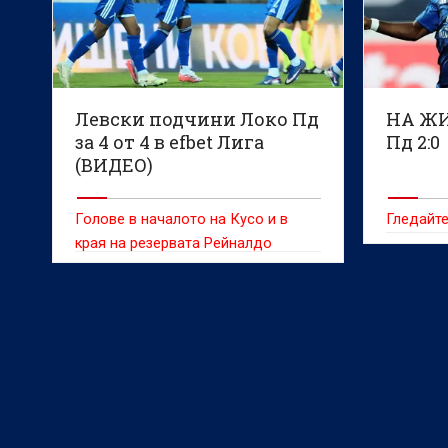
Левски подчини Локо Пд
НА ЖИ
за 4 от 4 в efbet Лига
Пд 2:0
(ВИДЕО)
Голове в началото на Кусо и в
Гледайте
края на резервата Рейналдо
донесоха успеха на „сините“