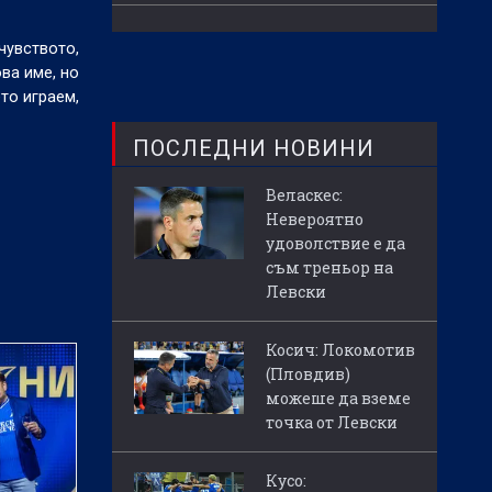
чувството,
ва име, но
то играем,
ПОСЛЕДНИ НОВИНИ
Веласкес:
Невероятно
удоволствие е да
съм треньор на
Левски
Косич: Локомотив
(Пловдив)
можеше да вземе
точка от Левски
Кусо: