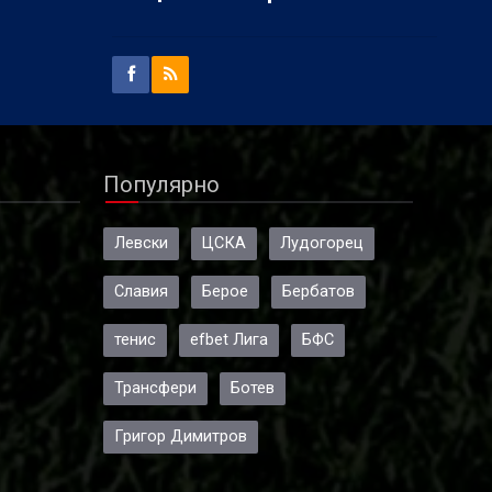
Популярно
Левски
ЦСКА
Лудогорец
Славия
Берое
Бербатов
тенис
efbet Лига
БФС
Трансфери
Ботев
Григор Димитров