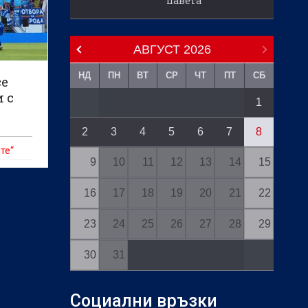
павета
АВГУСТ
2026
НД
ПН
ВТ
СР
ЧТ
ПТ
СБ
се
и с
1
2
3
4
5
6
7
8
те“
9
10
11
12
13
14
15
16
17
18
19
20
21
22
23
24
25
26
27
28
29
30
31
Социални връзки