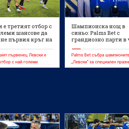
 е третият отбор с
Шампионска нощ в
олеми шансове да
синьо: Palms Bet с
не първия кръг на
грандиозно парти в 
онската
на „Левски" (СНИМК
ият първенец Левски е
Palms Bet събра шампионите
отбор с най-големи
„Левски“ за специален празн
да премине през първия
след историческата титла н
Шампионската лига,
татистическата
а Football Meets Data