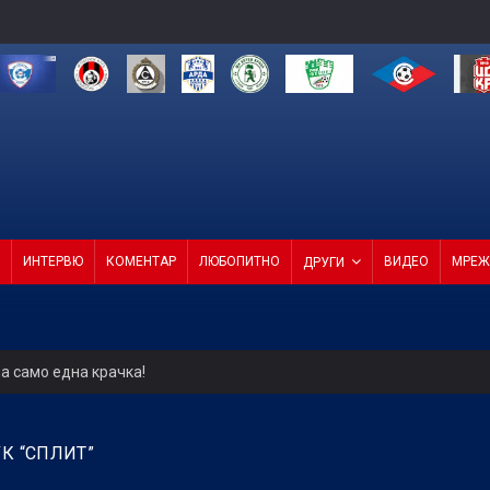
ИНТЕРВЮ
КОМЕНТАР
ЛЮБОПИТНО
ВИДЕО
МРЕЖ
ДРУГИ
а само една крачка!
ели с директор и с агенция
К “СПЛИТ”
4 от 4 в efbet Лига (ВИДЕО)