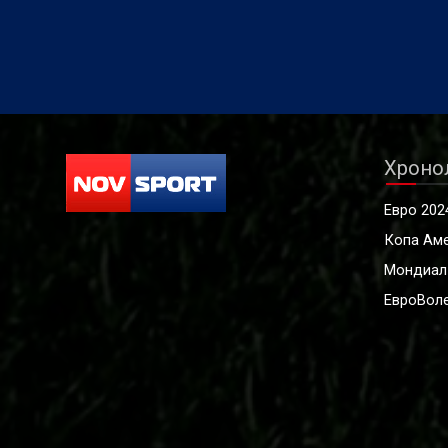
Хроно
Евро 202
Копа Ам
Мондиал
ЕвроВоле