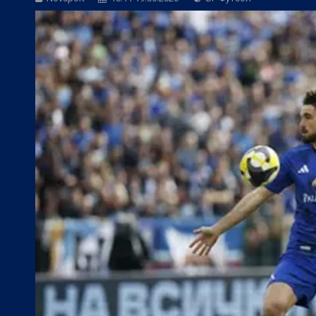
БГ Футбол:
Веласкес: Невероятно удов
БГ Футбол:
Косич: Локомотив (Пловди