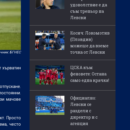
удоволствие е да
съм треньор на
Левски
Косич: Локомотив
(Пловдив)
можеше да вземе
точка от Левски
чник: БГНЕС
ЦСКА към
т хърватин
феновете: Остана
само една крачка!
отпускане.
постоянни.
Официално:
ези мачове
Левски се
раздели с
директор и с
кт. Просто
агенция
вма, често