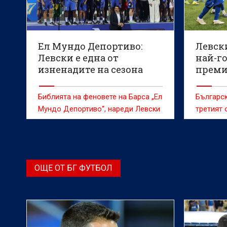
Ел Мундо Депортиво:
Левски
Левски е една от
най-г
изненадите на сезона
преми
Шампи
Библията на феновете на Барса „Ел
Българск
Мундо Депортиво“, нареди Левски
третият 
сред най-приятните изненади на
шансове 
този сезон
кръг на 
твърди с
платформ
ОЩЕ ОТ БГ ФУТБОЛ