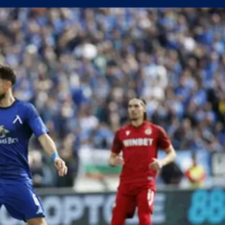
олствие е да съм треньор на Левски
в) можеше да вземе точка от Левски