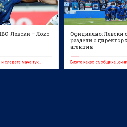
ВО: Левски – Локо
Официално: Левски 
раздели с директор 
агенция
 и следете мача тук…
Вижте какво съобщиха „сини