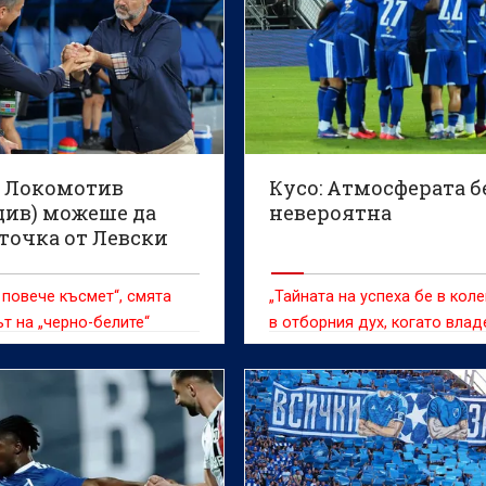
: Локомотив
Кусо: Атмосферата б
див) можеше да
невероятна
точка от Левски
 повече късмет“, смята
„Тайната на успеха бе в коле
т на „черно-белите“
в отборния дух, когато вла
топката и когато се защитав