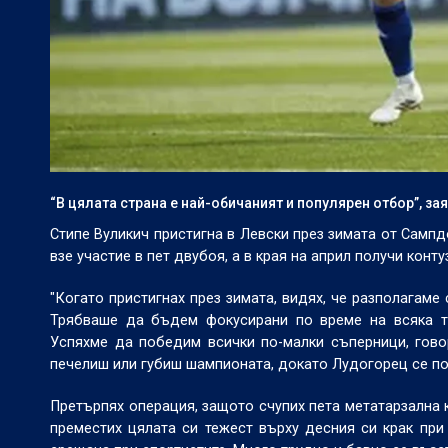
“В цялата страна е най-обичаният и популярен отбор”, з
Стипе Вуликич пристигна в Левски през зимата от Сампдо
взе участие в пет двубоя, а в края на април получи конту
"Когато пристигнах през зимата, видях, че разполагаме
Трябваше да бъдем фокусирани по време на всяка тр
Успяхме да победим всички по-малки съперници, говор
печелиш или губиш шампионата, докато Лудогорец се по
Претърпях операция, защото счупих пета метатарзална к
преместих цялата си тежест върху десния си крак при 