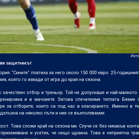
Изто
аяви защитникът
рия. "Сините" платиха за него около 150 000 евро. 25-годишния
зия, която го извади от игра до края на сезона.
 с качествен отбор и треньор. Той не допускаше и най-малкото 
енировка и в мачовете. Затова спечелихме титлата. Бяхме 
я за отборите, които са под нас в класирането. Именно в т
дхлъзна на няколко пъти и ние се възползвахме.
ост. Това сложи край на сезона ми. Случи се без никакъв конта
приземяване и усетих, че нещо щракна. Това е неприятна тра