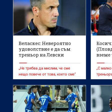
Веласкес: Невероятно
Косич
удоволствие е да съм
(Плов
треньор на Левски
вземе 
„Не трябва да мислим, че сме
„С малко
нещо повече от това, което сме“
треньоръ