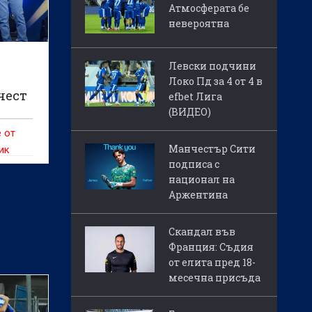
Атмосферата бе
невероятна
Левски подчини
Локо Пд за 4 от 4 в
чест
efbet Лига
И)
(ВИДЕО)
 от
Манчестър Сити
ик
подписа с
а клуба
национал на
Аржентина
Скандал във
Франция: Съдия
от елита пред 18-
месечна присъда