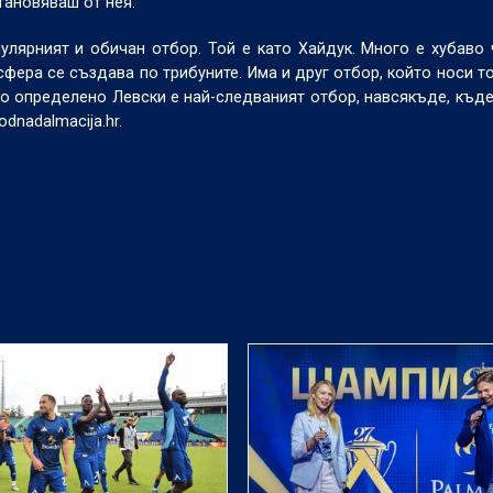
тановяваш от нея.
пулярният и обичан отбор. Той е като Хайдук. Много е хубаво 
фера се създава по трибуните. Има и друг отбор, който носи то
Но определено Левски е най-следваният отбор, навсякъде, къде
dnadalmacija.hr.