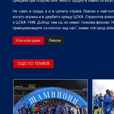
срещана при спортистите. Много трудно и бавно се възс
Не само в града, а и в цялата страна Левски е най-по
когато играеш и в дербито срещу ЦСКА. Страхотна атмос
е ЦСКА 1948. Добър тим са, но нямат толкова фенове. 
привържениците са плътно зад нас", заяви той пред slobo
Ключови думи:
Левски
ОЩЕ ПО ТЕМАТА