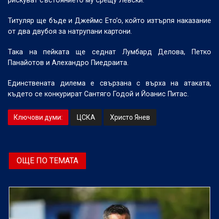
рискуват състоянието му срещу Левски.
Титуляр ще бъде и Джеймс Eтo’o, който изтърпя наказание
от два двубоя за натрупани картони.
Така на пейката ще седнат Лумбард Делова, Петко
Панайотов и Алехандро Пиедраита.
Единствената дилема е свързана с върха на атаката,
където се конкурират Сантяго Годой и Йоанис Питас.
Ключови думи:
ЦСКА
Христо Янев
ОЩЕ ПО ТЕМАТА