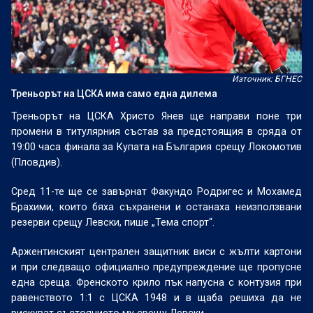
Източник: БГНЕС
Треньорът на ЦСКА има само една дилема
Треньорът на ЦСКА Христо Янев ще направи поне три
промени в титулярния състав за предстоящия в сряда от
19:00 часа финала за Купата на България срещу Локомотив
(Пловдив).
Сред 11-те ще се завърнат Факундо Родригес и Мохамед
Брахими, които бяха съхранени и останаха неизползвани
резерви срещу Левски, пише „Тема спорт“.
Аржентинският централен защитник виси с жълти картони
и при следващо официално предупреждение ще пропусне
една среща. Френското крило пък напусна с контузия при
равенството 1:1 с ЦСКА 1948 и в щаба решиха да не