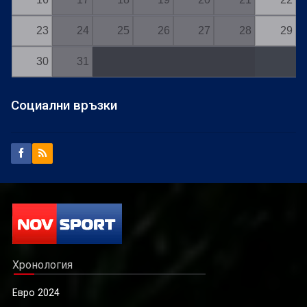
23
24
25
26
27
28
29
30
31
Социални връзки
Хронология
Евро 2024