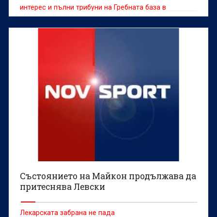
интерес и пълни трибуни на Гребната база в
Пловдив.
Състоянието на Майкон продължава да
притеснява Левски
Лекарската забрана не пада