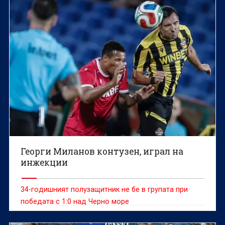
Георги Миланов контузен, играл на
инжекции
34-годишният полузащитник не бе в групата при
победата с 1:0 над Черно море