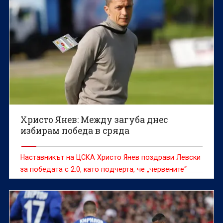
Христо Янев: Между загуба днес
избирам победа в сряда
Наставникът на ЦСКА Христо Янев поздрави Левски
за победата с 2:0, като подчерта, че „червените“
трябва да насочат изцяло вниманието си към
финала за Купата на България срещу Локомотив
(Пловдив) в сряда.