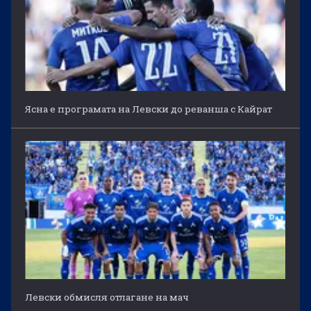
Ясна е програмата на Левски до реванша с Кайрат
Левски обмисля отлагане на мач