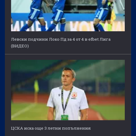
Левски подчини Локо Пд за 4 от 4 в efbet Лига
(ВИДЕО)
ЦСКА иска още 3 летни попълнения