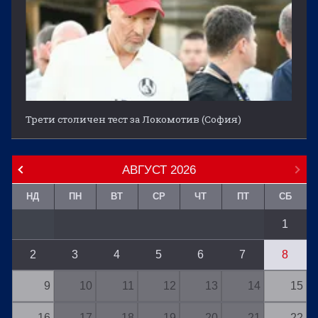
Трети столичен тест за Локомотив (София)
АВГУСТ
2026
НД
ПН
ВТ
СР
ЧТ
ПТ
СБ
1
2
3
4
5
6
7
8
9
10
11
12
13
14
15
16
17
18
19
20
21
22