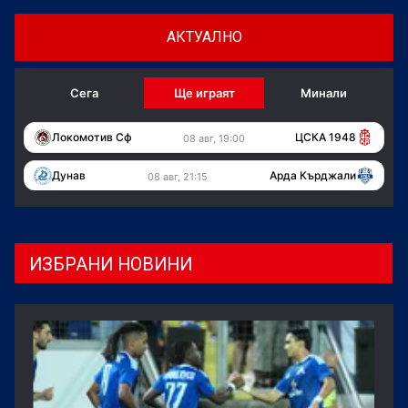
АКТУАЛНО
Сега
Ще играят
Минали
Локомотив Сф
ЦСКА 1948
08 авг, 19:00
Дунав
Арда Кърджали
08 авг, 21:15
ИЗБРАНИ НОВИНИ