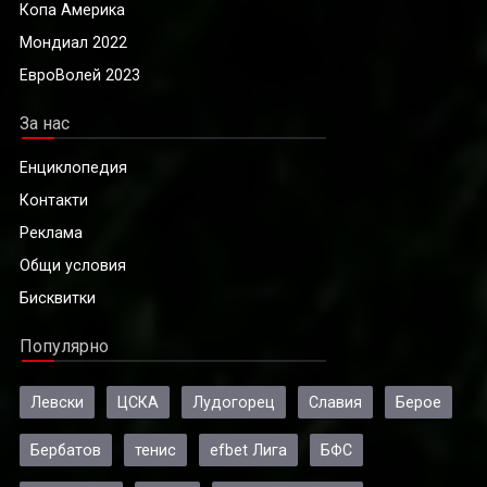
Копа Америка
Мондиал 2022
ЕвроВолей 2023
За нас
Енциклопедия
Контакти
Реклама
Общи условия
Бисквитки
Популярно
Левски
ЦСКА
Лудогорец
Славия
Берое
Бербатов
тенис
efbet Лига
БФС