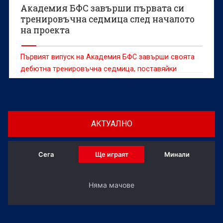
Академия БФС завърши първата си
тренировъчна седмица след началото
на проекта
Първият випуск на Академия БФС завърши своята
дебютна тренировъчна седмица, поставяйки
основите на ежедневния процес, който ще бъде в
основата на развитието на младите футболни
таланти.
АКТУАЛНО
Сега
Ще играят
Минали
Няма мачове