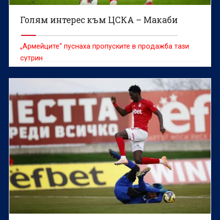
Голям интерес към ЦСКА – Макаби
„Армейците“ пуснаха пропуските в продажба тази
сутрин