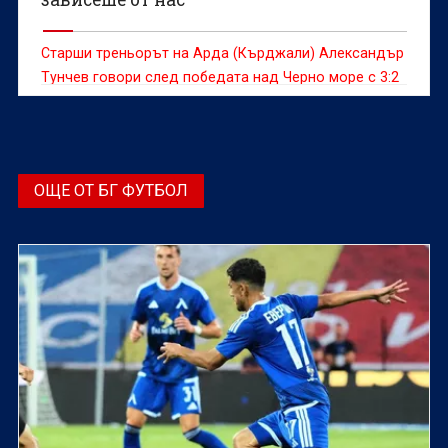
Старши треньорът на Арда (Кърджали) Александър
Тунчев говори след победата над Черно море с 3:2
в последен сблъсък от efbet Лига
ОЩЕ ОТ БГ ФУТБОЛ