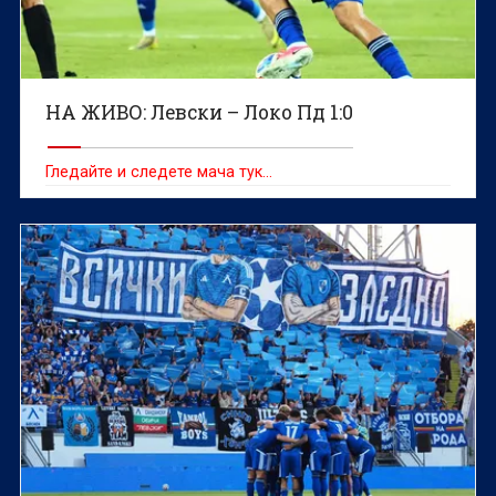
НА ЖИВО: Левски – Локо Пд 1:0
Гледайте и следете мача тук…