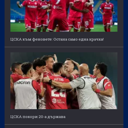
ЦСКА към феновете: Остана само една крачка!
ЦСКА покори 20-а държава