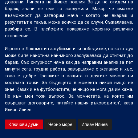
доволни. Липсата на Живко повлия. За да не отидем на
бараж, значи не сме го заслужили. Макар че имахме
възможност да затворим мача - когато не вкараш и
резултатът е такъв, може всичко да се случи. Съжаляваме,
разбира се. В плейофите показахме коренно различно
отношение.
Игрово с Локомотив загубихме и ги победихме, но като дух
може би те наистина най-много заслужаваха да стигнат до
бараж. Със сигурност няма как да направим анализ за пет
минути сега, трудна работа, завършихме с желание и хъс,
това е добре. Грешките в защита в другите мачове ни
костваха точки. За бъдещето в момента никой нищо не
знае. Казах и на футболистите, че нищо не мога да им кажа.
Не към мен този въпрос. За момчетата, на които им
свършват договорите, питайте нашия ръководител", каза
Илиан Илиев.
Ключови думи:
Черно море
Илиан Илиев