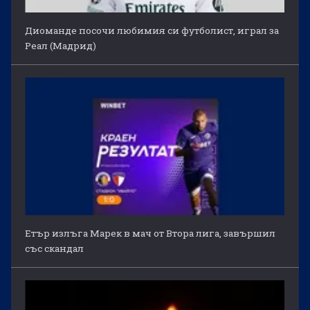
Диоманде посочи любимия си футболист, играл за
Реал (Мадрид)
Етър излъга Марек в мач от Втора лига, завършил
със скандал