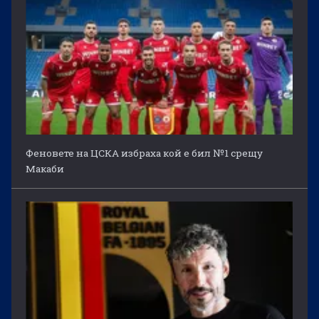
Феновете на ЦСКА избраха кой е бил №1 срещу
Макаби