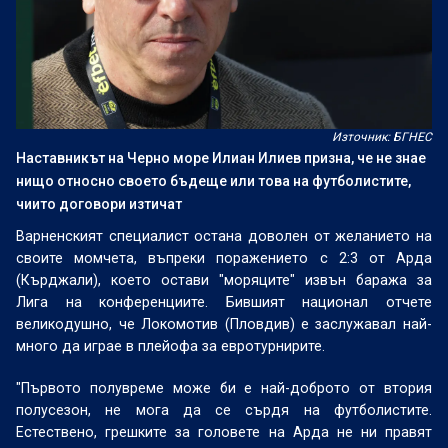
Източник: БГНЕС
Наставникът на Черно море Илиан Илиев призна, че не знае
нищо относно своето бъдеще или това на футболистите,
чиито договори изтичат
Варненският специалист остана доволен от желанието на
своите момчета, въпреки поражението с 2:3 от Арда
(Кърджали), което остави "моряците" извън баража за
Лига на конференциите. Бившият национал отчете
великодушно, че Локомотив (Пловдив) е заслужавал най-
много да играе в плейофа за евротурнирите.
"Първото полувреме може би е най-доброто от втория
полусезон, не мога да се сърдя на футболистите.
Естествено, грешките за головете на Арда не ни правят