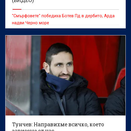
(ВИДЕО)
"Смърфовете" победиха Ботев Пд в дербито, Арда
надви Черно море
Тунчев: Направихме всичко, което
зависеше от нас