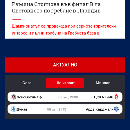
Румяна Стоянова във финал B на
Световното по гребане в Пловдив
Шампионатът се провежда при сериозен зрителски
интерес и пълни трибуни на Гребната база в
Пловдив.
АКТУАЛНО
Сега
Ще играят
Минали
Локомотив Сф
ЦСКА 1948
08 авг, 19:00
Дунав
Арда Кърджали
08 авг, 21:15