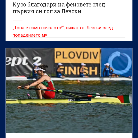
Кусо благодари на феновете след
първия си гол за Левски
„Това е само началото!“, пишат от Левски след
попадението му