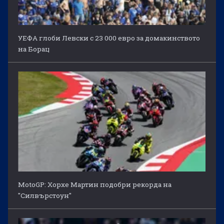
УЕФА глоби Левски с 23 000 евро за домакинството
на Борац
MotoGP: Хорхе Мартин подобри рекорда на
"Силвърстоун"