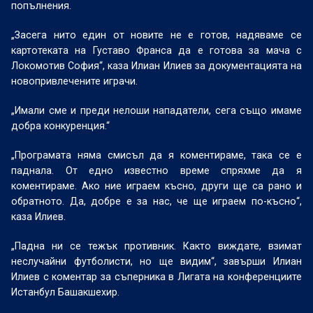
попълнения.
„Засега нито един от новите не е готов, надяваме се
картотеката на Густаво Франса да е готова за мача с
Локомотив София“, каза Илиан Илиев за документацията на
новопривлечените играчи.
„Имали сме и преди нелоши нападатели, сега също имаме
добра конкуренция.“
„Програмата няма смисъл да я коментираме, така се е
паднала. От едно известно време спряхме да я
коментираме. Ако ние играем късно, други ще са рано и
обратното. Да, добре е за нас, че ще играем по-късно“,
каза Илиев.
„Падна ни се тежък противник. Както виждате, взимат
неслучайни футболисти, но ще видим“, завърши Илиан
Илиев с коментар за съперника в Лигата на конференциите
Истанбул Башакшехир.