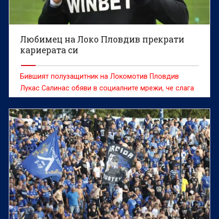
Любимец на Локо Пловдив прекрати
кариерата си
Бившият полузащитник на Локомотив Пловдив
Лукас Салинас обяви в социалните мрежи, че слага
край на професионалната си футболна кариера