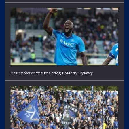
Фенербахче тръгва след Ромелу Лукаку