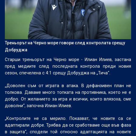
Треньорът на Черно море говори след контролата срещу
Добруджа
Старши треньорът на Черно море - Илиан Илиев, застана
пред медиите след последната контрола преди новия
сезон, спечелена с 4:1 срещу Добруджа на „Тича“.
„Доволен съм от играта в атака. В дефанзивен план не
толкова. Даваме много топката на противника, което не е
добро. От желанието за игра и всички, които влязоха, сме
доволни“, започна Илиан Илиев.
„Контролите не са мерило. Показват, че новите са се
адаптирали добре. Трябва да се сработваме още във фаза
в защита“, сподели той относно адаптацията на новите