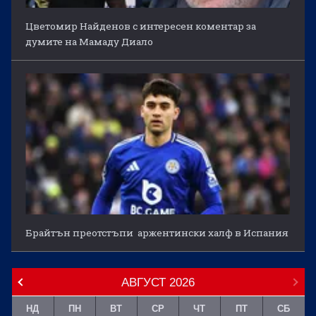
Цветомир Найденов с интересен коментар за
думите на Мамаду Диало
Брайтън преотстъпи аржентински халф в Испания
АВГУСТ
2026
НД
ПН
ВТ
СР
ЧТ
ПТ
СБ