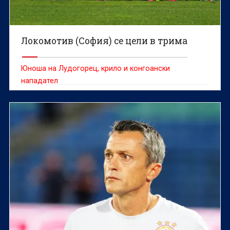
Локомотив (София) се цели в трима
Юноша на Лудогорец, крило и конгоански
нападател