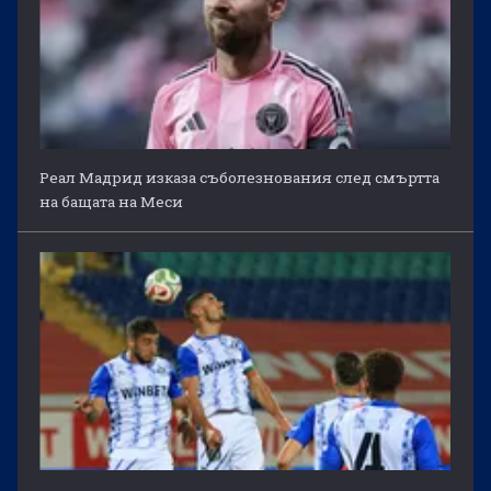
Реал Мадрид изказа съболезнования след смъртта
на бащата на Меси