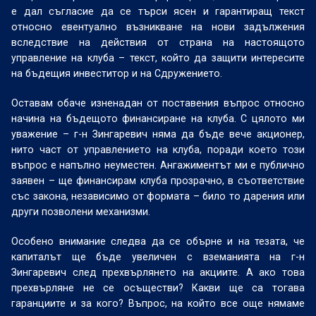
е дал съгласие да се търси ясен и гарантиращ текст
относно евентуално възникване на нови задължения
вследствие на действия от страна на настоящото
управление на клуба – текст, който да защити интересите
на бъдещия инвеститор и на Сдружението.
Оставам обаче изненадан от поставения въпрос относно
начина на бъдещото финансиране на клуба. С цялото ми
уважение – г-н Зингаревич няма да бъде вече акционер,
нито част от управлението на клуба, поради което този
въпрос е напълно неуместен. Ангажиментът ми е публично
заявен – ще финансирам клуба прозрачно, в съответствие
със закона, независимо от формата – било то дарения или
други позволени механизми.
Особено внимание следва да се обърне и на тезата, че
капиталът ще бъде увеличен с вземанията на г-н
Зингаревич след прехвърлянето на акциите. А ако това
прехвърляне не се осъществи? Какви ще са тогава
гаранциите и за кого? Въпрос, на който все още нямаме