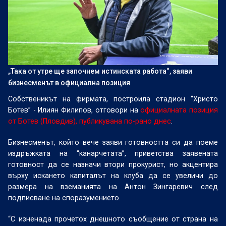
„Така от утре ще започнем истинската работа“, заяви
бизнесменът в официална позиция
Собственикът на фирмата, построила стадион “Христо
Ботев” - Илиян Филипов, отговори на
официалната позиция
от Ботев (Пловдив), публикувана по-рано днес
.
Бизнесменът, който вече заяви готовността си да поеме
издръжката на “канарчетата”, приветства заявената
готовност да се назначи втори прокурист, но акцентира
върху искането капиталът на клуба да се увеличи до
размера на вземанията на Антон Зингаревич след
подписване на споразумението.
“С изненада прочетох днешното съобщение от страна на