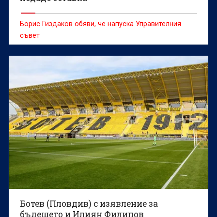
Борис Гиздаков обяви, че напуска Управителния
съвет
Ботев (Пловдив) с изявление за
бъдещето и Илиян Филипов