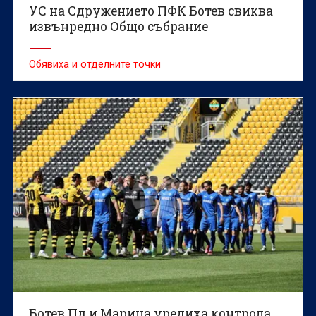
УС на Сдружението ПФК Ботев свиква
извънредно Общо събрание
Обявиха и отделните точки
Ботев Пд и Марица уредиха контрола