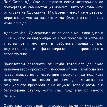
ПФК Ботев АД. Още в началото искам категорично да
подчертая, че към настоящия момент – нито от клуба, нито
от страна на Сдружение ПФК Ботев – някой се е свързал
директно с мен за каквито и да било уточнения през
изминалия ден.
Адвокат Иван Демерджиев се свърза с мен едва днес в
15:00 ч., като ме информира, че е бил помолен от клуба да
участва от тяхно име в работната среща с цел
доуточняване и финализиране на тристранното
споразумение.
Приветствам заявената от клуба готовност да бъде
назначен втори прокурист – посочен от мен – който да има
право съвместно с настоящия прокурист да подписва
документи и да взима решения до момента на
официалното прехвърляне на акциите. Това е разумна и
балансирана стъпка, която съм предлагал от самото
начало.
Също така приветствам и информацията, че г-н Зингаревич