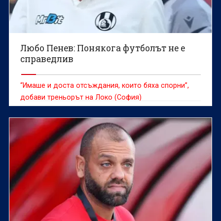
Любо Пенев: Понякога футболът не е
справедлив
“Имаше и доста отсъждания, които бяха спорни”,
добави треньорът на Локо (София)