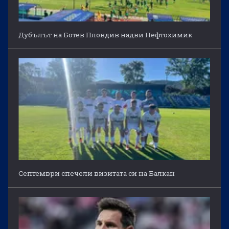
Дубълът на Ботев Пловдив надви Нефтохимик
Септември спечели визитата си на Балкан