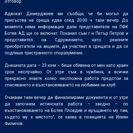
отговор.
Адвокат Демерджиев ми съобщи, че би могъл да
присъства на среща едва след 20:00 ч. тази вечер. До
момента няма информация дали представители на ПФК
Ботев АД ще се включат. Поканил съм г-н Петър Петров и
представител на Сдружението, като реалните
приобретатели на акциите, да участват в срещата и да се
подпише тристранното споразумение.
Днешната дата – 23 юни – беше обявена от мен като краен
срок неслучайно. От утре съм в чужбина, а всички
прекрасно знаете колко неотложна работа предстои за
спасяването и възстановяването на любимия ни клуб.
Очаквам тази вечер да финализираме документа и от утре
да започнем истинската работа – заедно – по
възстановяването на Ботев Пловдив и връщането му там,
където му е мястото”, се казва в позицията на Илиян
Филипов.