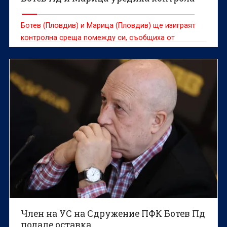
Ботев (Пловдив) и Марица (Пловдив) ще изиграят
контролна среща помежду си, съобщиха от
третодивизионния футболен клуб.
Член на УС на Сдружение ПФК Ботев Пд
подаде оставка