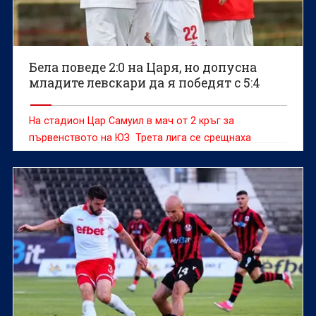
Бела поведе 2:0 на Царя, но допусна
младите левскари да я победят с 5:4
На стадион Цар Самуил в мач от 2 кръг за
първенството на ЮЗ Трета лига се срещнаха
мъжките отбори на Беласица Петрич и дубъла на
Левски София