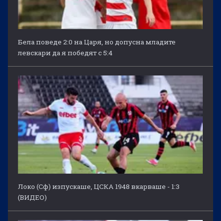
Бела поведе 2:0 на Царя, но допусна младите
левскари да я победят с 5:4
Локо (Сф) изпускаше, ЦСКА 1948 вкарваше - 1:3
(ВИДЕО)