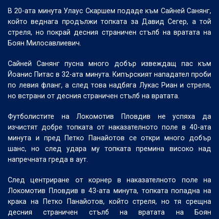
В 20-ата минута Улаус Скаршем подаде към Сайней Санянг,
който веднага продължи топката за Давид Сегер, а той
стреля, но покрай десния страничен стълб на вратата на
Боян Милосавлиевич.
Сайней Санянг пусна много добър извеждащ пас към
Йоанис Питас в 32-ата минута. Кипърският нападател проби
по левия фланг, а след това надбяга Лукас Риан и стреля,
но встрани от десния страничен стълб на вратата.
Футболистите на Локомотив Пловдив не успяха да
изчистят добре топката от наказателното поле в 40-ата
минута и пред Петко Панайотов се откри много добър
шанс, но след удара му топката премина високо над
напречната греда в аут.
След центриране от корнер в наказателното поле на
Локомотив Пловдив в 43-ата минута, топката попадна на
крака на Петко Панайотов, който стреля, но тя срещна
десния страничен стълб на вратата на Боян