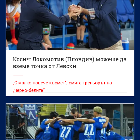
Косич: Локомотив (Пловдив) можеше да
вземе точка от Левски
„С малко повече късмет“, смята треньорът на
„черно-белите“