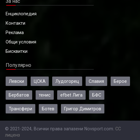
За нас
Енциклопедия
Контакти
Реклама
Общи условия
Бисквитки
Популярно
Левски
ЦСКА
Лудогорец
Славия
Берое
Бербатов
тенис
efbet Лига
БФС
Трансфери
Ботев
Григор Димитров
© 2021-2024, Всички права запазени Novsport.com.
CC
лиценз