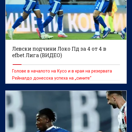
Левски подчини Локо Пд за 4 от 4 в
efbet Лига (ВИДЕО)
Голове в началото на Кусо и в края на резервата
Рейналдо донесоха успеха на „сините“