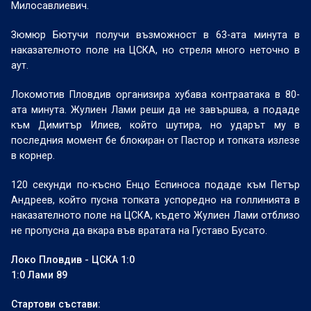
Милосавлиевич.
Зюмюр Бютучи получи възможност в 63-ата минута в
наказателното поле на ЦСКА, но стреля много неточно в
аут.
Локомотив Пловдив организира хубава контраатака в 80-
ата минута. Жулиен Лами реши да не завършва, а подаде
към Димитър Илиев, който шутира, но ударът му в
последния момент бе блокиран от Пастор и топката излезе
в корнер.
120 секунди по-късно Енцо Еспиноса подаде към Петър
Андреев, който пусна топката успоредно на голлинията в
наказателното поле на ЦСКА, където Жулиен Лами отблизо
не пропусна да вкара във вратата на Густаво Бусато.
Локо Пловдив - ЦСКА 1:0
1:0 Лами 89
Стартови състави: