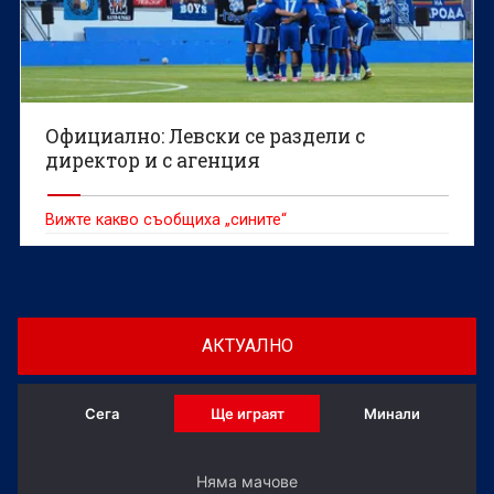
Официално: Левски се раздели с
директор и с агенция
Вижте какво съобщиха „сините“
АКТУАЛНО
Сега
Ще играят
Минали
Няма мачове