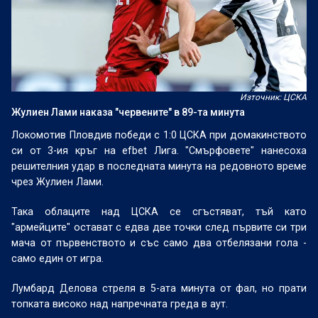
Източник: ЦСКА
Жулиен Лами наказа "червените" в 89-та минута
Локомотив Пловдив победи с 1:0 ЦСКА при домакинството
си от 3-ия кръг на efbet Лига. "Смърфовете" нанесоха
решителния удар в последната минута на редовното време
чрез Жулиен Лами.
Така облаците над ЦСКА се сгъстяват, тъй като
"армейците" остават с едва две точки след първите си три
мача от първенството и със само два отбелязани гола -
само един от игра.
Лумбард Делова стреля в 5-ата минута от фал, но прати
топката високо над напречната греда в аут.