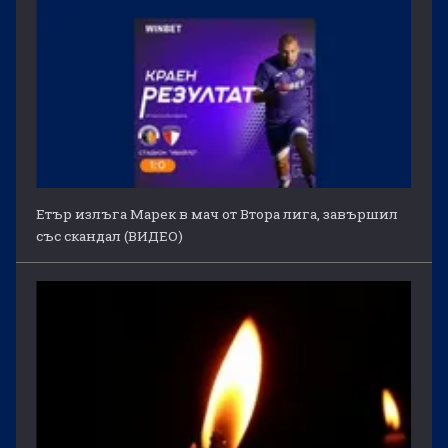
Етър излъга Марек в мач от Втора лига, завършил
със скандал (ВИДЕО)