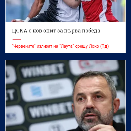
ЦСКА с нов опит за първа победа
"Червените" излизат на "Лаута" срещу Локо (Пд)