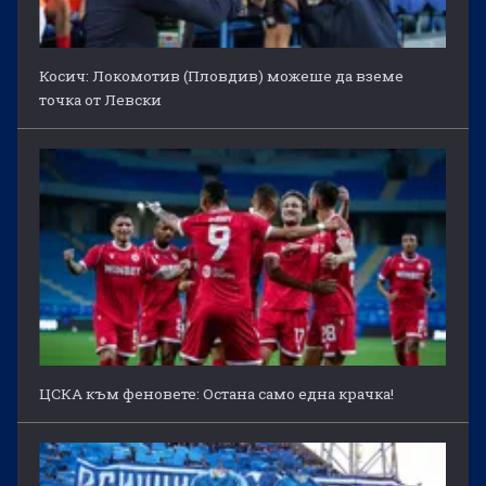
Косич: Локомотив (Пловдив) можеше да вземе
точка от Левски
ЦСКА към феновете: Остана само една крачка!