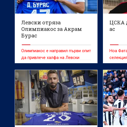
Левски отряза
ЦСКА 
Олимпиакос за Акрам
ас
Бурас
Олимпиакос е направил първи опит
Ноа Фата
да привлече халфа на Левски
селекция
Акрам Бурас, но е получил отказ.