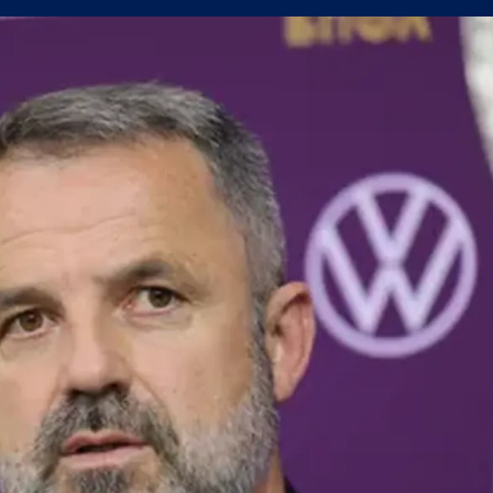
поредна победа в efbet Лига
а