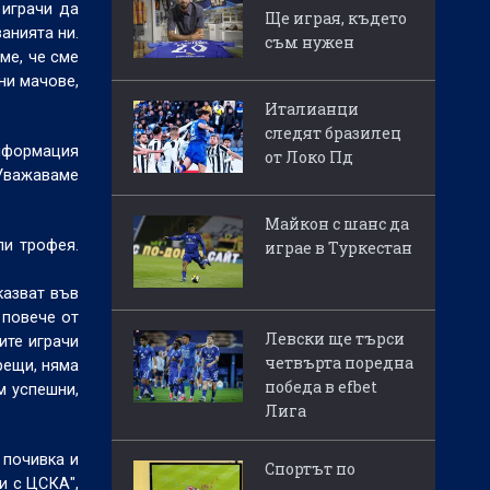
 играчи да
Ще играя, където
анията ни.
съм нужен
ме, че сме
ни мачове,
Италианци
следят бразилец
информация
от Локо Пд
 Уважаваме
Майкон с шанс да
ли трофея.
играе в Туркестан
казват във
 повече от
Левски ще търси
ите играчи
четвърта поредна
рещи, няма
победа в efbet
м успешни,
Лига
 почивка и
Спортът по
и с ЦСКА",