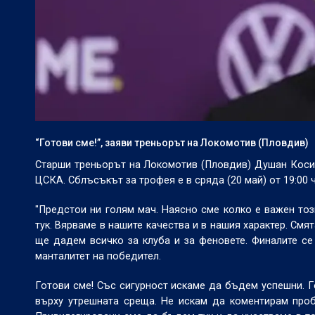
“Готови сме!”, заяви треньорът на Локомотив (Пловдив)
Старши треньорът на Локомотив (Пловдив) Душан Коси
ЦСКА. Сблъсъкът за трофея е в сряда (20 май) от 19:00 
"Предстои ни голям мач. Наясно сме колко е важен тоз
тук. Вярваме в нашите качества и в нашия характер. Смя
ще дадем всичко за клуба и за феновете. Финалите се
манталитет на победител.
Готови сме! Със сигурност искаме да бъдем успешни. Г
върху утрешната среща. Не искам да коментирам про