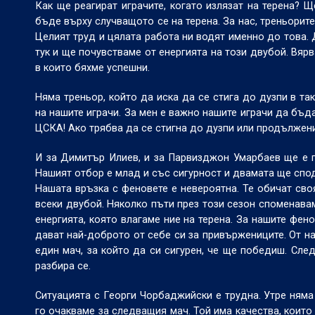
Как ще реагират играчите, когато излязат на терена? 
бъде върху случващото се на терена. За нас, треньорите,
Целият труд и цялата работа ни водят именно до това.
тук и ще почувстваме от енергията на този двубой. Вяр
в които бяхме успешни.
Няма треньор, който да иска да се стига до дузпи в т
на нашите играчи. За мен е важно нашите играчи да бъд
ЦСКА! Ако трябва да се стигна до дузпи или продължени
И за Димитър Илиев, и за Парвизджон Умарбаев ще е по
Нашият отбор е млад и със сигурност и двамата ще спод
Нашата връзка с феновете е невероятна. Те обичат сво
всеки двубой. Няколко пъти през този сезон споменавам,
енергията, която влагаме ние на терена. За нашите фено
дават най-доброто от себе си за привържениците. От н
един мач, за който да си сигурен, че ще победиш. Сле
разбира се.
Ситуацията с Георги Чорбаджийски е трудна. Утре няма
го очакваме за следващия мач. Той има качества, които