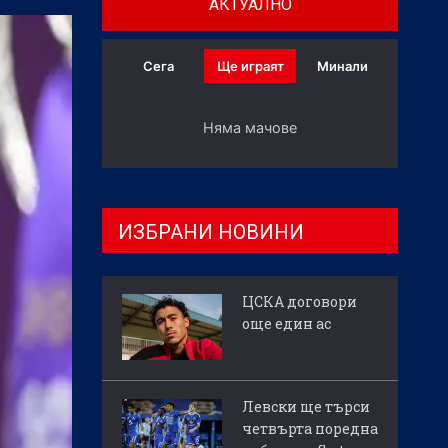
АКТУАЛНО
Сега
Ще играят
Минали
Няма мачове
ИЗБРАНИ НОВИНИ
ЦСКА договори
още един ас
Левски ще търси
четвърта поредна