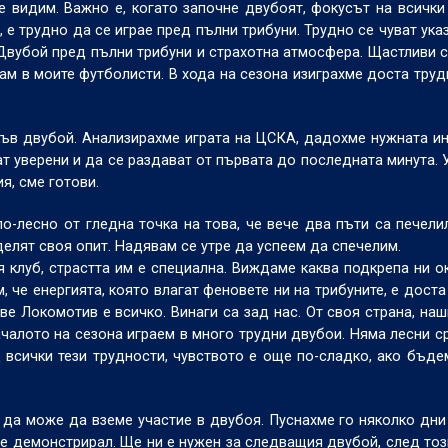
Ще видим. Важно е, когато започне двубоят, фокусът на всички
 е трудно да се играе пред пълни трибуни. Трудно се чуват указ
 Двубой пред пълни трибуни и страхотна атмосфера. Щастливи с
вам в моите футболисти. В хода на сезона изиграхме доста труд
акъв двубой. Анализирахме играта на ЦСКА, дадохме нужната 
ат уверени и да се раздават от първата до последната минута.
я, сме готови.
-лесно от гледна точка на това, че вече два пъти са печели
елят своя опит. Надявам се утре да успеем да спечелим.
я клуб, страстта им е специална. Виждаме каква подкрепа ни о
 че енергията, която влагат феновете ни на трибуните, е доста
ве Локомотив е всичко. Винаги са зад нас. От своя страна, наш
ачалото на сезона играем в много трудни двубои. Няма лесни с
д всички тези трудности, чувството е още по-сладко, ако бъде
 да може да вземе участие в двубоя. Пуснахме го няколко дни
 е демонстрирал. Ще ни е нужен за следващия двубой, след тоз