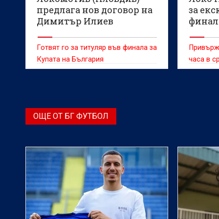
предлага нов договор на
за ек
Димитър Илиев
финал
Готвят го за титуляр във финала за
Привърже
Купата на България
часа в с
ОЩЕ ОТ БГ ФУТБОЛ