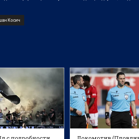
шан Косич
Пд с подробности
Локомотив (Пловди