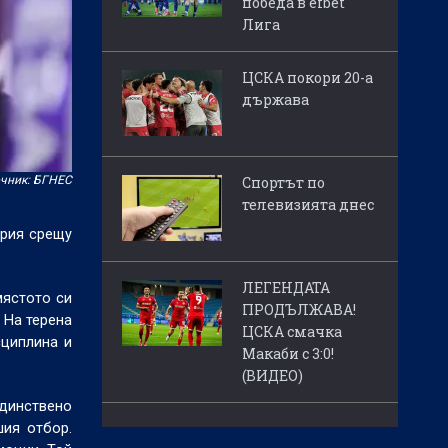
победа в efbet
Лига
ЦСКА покори 20-а
държава
чник: БГНЕС
Спортът по
телевизията днес
ария срещу
ЛЕГЕНДАТА
мястото си
ПРОДЪЛЖАВА!
 На терена
ЦСКА смачка
сциплина и
Макаби с 3:0!
(ВИДЕО)
единствено
шия отбор.