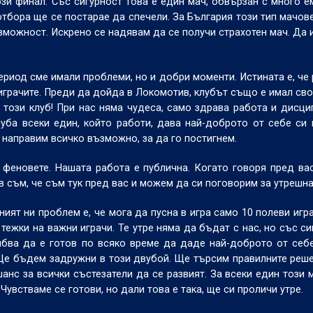
зи финал. Със сигурност това е един мач, обвързан с много е
а отбора ще се постарае да спечели. За България този тип мачов
зможност. Искрено се надявам да се получи страхотен мач. Да 
.
период сме имали проблеми, но и добри моменти. Истината е, че
играчите. Преди да дойда в Локомотив, клубът също е имал сво
т този клуб! При нас няма чудеса, само здрава работа и дисци
уба всеки един, който работи, дава най-доброто от себе си 
 направим всичко възможно, за да го постигнем.
феновете. Нашата работа е публична. Когато говоря пред вас
в съм, че съм тук пред вас и можем да си поговорим за утрешн
ият ни проблем е, че мога да пусна в игра само 10 полеви игра
тежки на важни играчи. Те утре няма да бъдат с нас, но със си
ябва да е готов по всяко време да даде най-доброто от себе
а. Ще бъдем задружни в този двубой. Ще търсим правилните реше
анс за всички състезатели да се развият. За всеки един този 
 Чувстваме се готови, но дали това е така, ще си проличи утре.