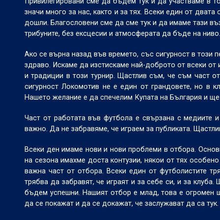
Привилегировани сме да бъдем тук и да участваме в то
значи много за нас, както и за тях. Всеки един от дват
дошли. Благословени сме да сме тук и да имаме тази въ
трибуните, без ексцесии и атмосферата да бъде на ниво
Ако се върна назад във времето, със сигурност в този 
здраво. Искаме да изстискаме най-доброто от всеки от 
и традиции в този турнир. Щастлив съм, че съм част о
сигурност Локомотив не е един от грандовете, но в кл
Нашето желание е да спечелим Купата на България и ще
Част от работата във футбола е свързана с медиите и 
важно. Да не забравяме, че играем за публиката. Щастли
Всеки ден имаме нови и нови проблеми в отбора. Основн
на сезона имахме доста контузии, някои от тях особено 
важна част от отбора. Всеки един от футболистите тр
трябва да забравят, че играят и за себе си, и за клуб
бъдем успешни. Нашият отбор е млад, това е огромен ш
да се покажат и да се докажат, че заслужават да са тук.