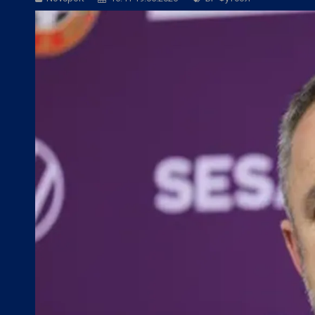
БГ Футбол:
Левски ще търси четвърта 
БГ Футбол:
ЦСКА покори 20-а държав