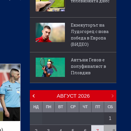
телевизията днес
Екзекуторът на
Лудогорец с нова
победа в Европа
(ВИДЕО)
Антъни Генов е
полуфиналист в
Пловдив
АВГУСТ
2026
НД
ПН
ВТ
СР
ЧТ
ПТ
СБ
1
в)