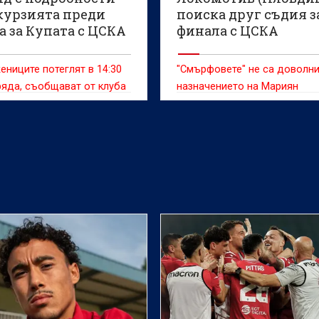
скурзията преди
поиска друг съдия з
а за Купата с ЦСКА
финала с ЦСКА
ниците потеглят в 14:30
"Смърфовете" не са доволни
ряда, съобщават от клуба
назначението на Мариян
Гребенчарски