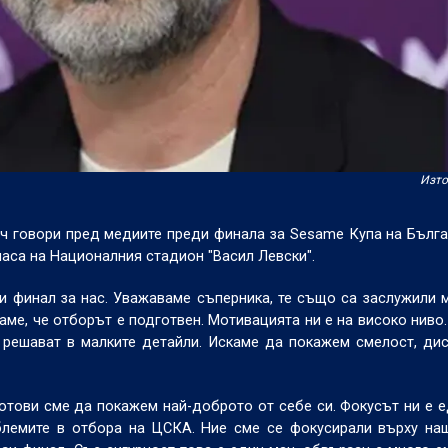
Изто
ч говори пред медиите преди финала за Sesame Купа на Бълг
часа на Националния стадион "Васил Левски".
и финал за нас. Уважаваме съперника, те също са заслужили 
таме, че отборът е подготвен. Мотивацията ни е на високо ниво.
 решават в малките детайли. Искаме да покажем смелост, ди
отови сме да покажем най-доброто от себе си. Фокусът ни е 
блемите в отбора на ЦСКА. Ние сме се фокусирали върху на