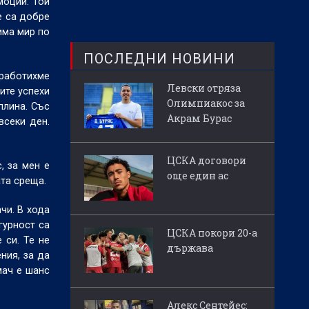
моции. Той
е са добре
има мир по
ПОСЛЕДНИ НОВИНИ
 работихме
Левски отряза
ите успехи
Олимпиакос за
плина. Със
Акрам Бурас
всеки ден.
ЦСКА договори
, за мен е
още един ас
ата среща.
чи. В хода
гурност са
ЦСКА покори 20-а
 си. Те не
държава
ния, за да
мач е шанс
Алекс Сентейес: