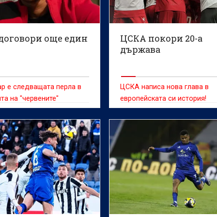
договори още един
ЦСКА покори 20-а
държава
р е следващата перла в
ЦСКА написа нова глава в
та на "червените"
европейската си история!