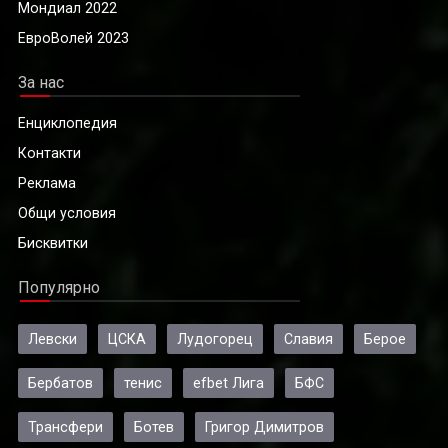
Мондиал 2022
ЕвроВолей 2023
За нас
Енциклопедия
Контакти
Реклама
Общи условия
Бисквитки
Популярно
Левски
ЦСКА
Лудогорец
Славия
Берое
Бербатов
тенис
efbet Лига
БФС
Трансфери
Ботев
Григор Димитров