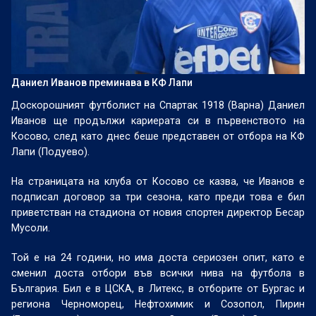
Даниел Иванов преминава в КФ Лапи
Доскорошният футболист на Спартак 1918 (Варна) Даниел
Иванов ще продължи кариерата си в първенството на
Косово, след като днес беше представен от отбора на КФ
Лапи (Подуево).
На страницата на клуба от Косово се казва, че Иванов е
подписал договор за три сезона, като преди това е бил
приветстван на стадиона от новия спортен директор Бесар
Мусоли.
Той е на 24 години, но има доста сериозен опит, като е
сменил доста отбори във всички нива на футбола в
България. Бил е в ЦСКА, в Литекс, в отборите от Бургас и
региона Черноморец, Нефтохимик и Созопол, Пирин