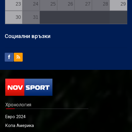
23
24
25
26
27
28
29
30
31
Социални връзки
Хронология
Евро 2024
Копа Америка