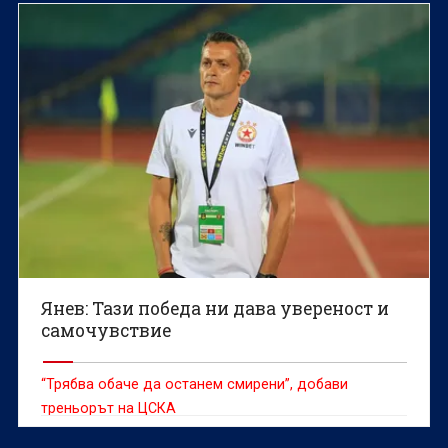
Янев: Тази победа ни дава увереност и
самочувствие
“Трябва обаче да останем смирени”, добави
треньорът на ЦСКА