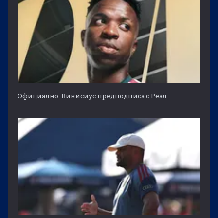
Официално: Винисиус предподписа с Реал