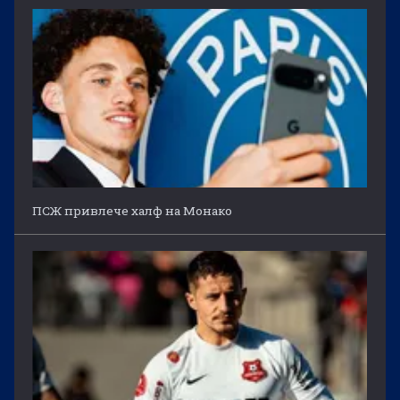
ПСЖ привлече халф на Монако