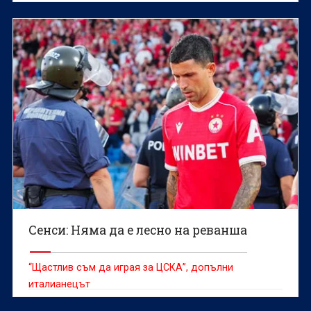
Сенси: Няма да е лесно на реванша
“Щастлив съм да играя за ЦСКА”, допълни
италианецът