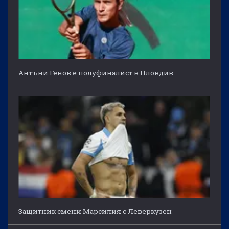
Антъни Генов е полуфиналист в Пловдив
Защитник смени Марсилия с Леверкузен