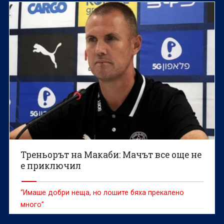
Треньорът на Макаби: Мачът все още не
е приключил
“Имаше добри неща, но лошите бяха прекалено
много”