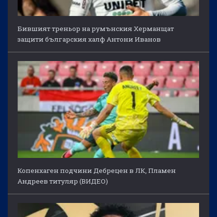
Бившият треньор на румънския Херманщат
защити българския халф Антони Иванов
Копенхаген подчини Дебрецен в ЛК, Пламен
Андреев титуляр (ВИДЕО)