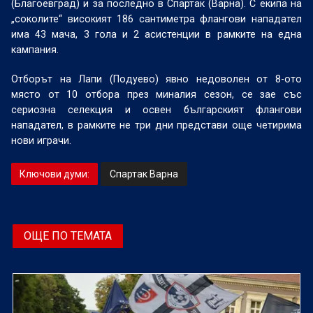
(Благоевград) и за последно в Спартак (Варна). С екипа на
„соколите“ високият 186 сантиметра флангови нападател
има 43 мача, 3 гола и 2 асистенции в рамките на една
кампания.
Отборът на Лапи (Подуево) явно недоволен от 8-ото
място от 10 отбора през миналия сезон, се зае със
сериозна селекция и освен българският флангови
нападател, в рамките не три дни представи още четирима
нови играчи.
Ключови думи:
Спартак Варна
ОЩЕ ПО ТЕМАТА