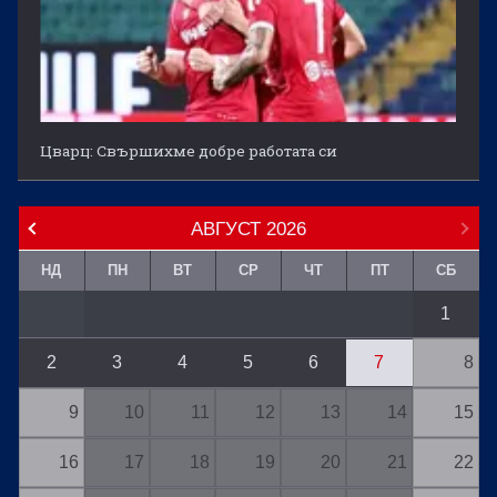
Цварц: Свършихме добре работата си
АВГУСТ
2026
НД
ПН
ВТ
СР
ЧТ
ПТ
СБ
1
2
3
4
5
6
7
8
9
10
11
12
13
14
15
16
17
18
19
20
21
22