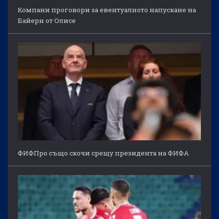
Компани проговори за евентуалното напускане на
Байерн от Олисе
ФИФПро също скочи срещу президента на ФИФА