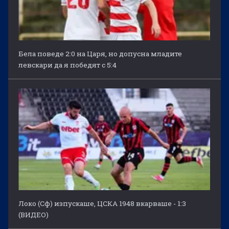
Бела поведе 2:0 на Царя, но допусна младите
левскари да я победят с 5:4
Локо (Сф) изпускаше, ЦСКА 1948 вкарваше - 1:3
(ВИДЕО)