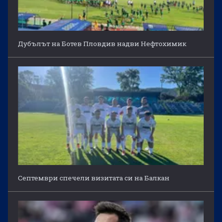
Дубълът на Ботев Пловдив надви Нефтохимик
Септември спечели визитата си на Балкан