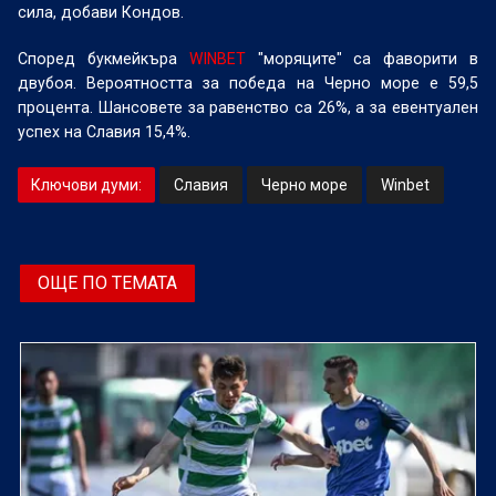
сила, добави Кондов.
Според букмейкъра
WINBET
"моряците" са фаворити в
двубоя. Вероятността за победа на Черно море е 59,5
процента. Шансовете за равенство са 26%, а за евентуален
успех на Славия 15,4%.
Ключови думи:
Славия
Черно море
Winbet
ОЩЕ ПО ТЕМАТА