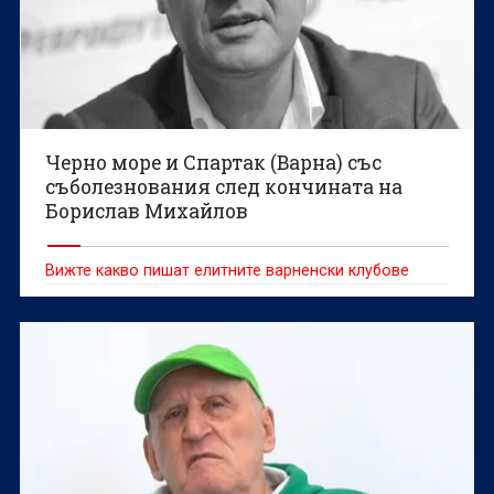
Черно море и Спартак (Варна) със
съболезнования след кончината на
Борислав Михайлов
Вижте какво пишат елитните варненски клубове