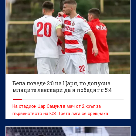
Бела поведе 2:0 на Царя, но допусна
младите левскари да я победят с 5:4
На стадион Цар Самуил в мач от 2 кръг за
първенството на ЮЗ Трета лига се срещнаха
мъжките отбори на Беласица Петрич и дубъла на
Левски София