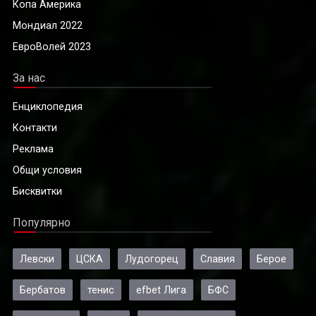
Копа Америка
Мондиал 2022
ЕвроВолей 2023
За нас
Енциклопедия
Контакти
Реклама
Общи условия
Бисквитки
Популярно
Левски
ЦСКА
Лудогорец
Славия
Берое
Бербатов
тенис
efbet Лига
БФС