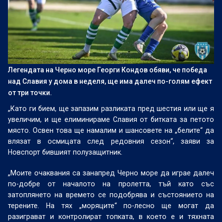
Легендата на Черно море Георги Кондов обяви, че победа
над Славия у дома в неделя, ще има далеч по-голям ефект
от три точки.
„Като ги бием, ще запазим разликата пред шестия или ще я
увеличим, и ще елиминираме Славия от битката за петото
място. Освен това ще намалим и шансовете на „белите“ да
влязат в осмицата след редовния сезон“, заяви за
Новспорт бившият полузащитник.
„Моите очаквания са занапред Черно море да играе далеч
по-добре от началото на пролетта, тъй като със
затоплянето на времето се подобрява и състоянието на
терените. На тях „моряците“ по-лесно ще могат да
разиграват и контролират топката, в което е и тяхната