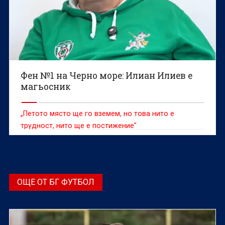
Фен №1 на Черно море: Илиан Илиев е
магьосник
„Петото място ще го вземем, но това нито е
трудност, нито ще е постижение"
ОЩЕ ОТ БГ ФУТБОЛ