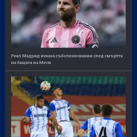
Реал Мадрид изказа съболезнования след смъртта
на бащата на Меси