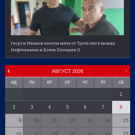
Георги Иванов посети мача от Трета лига между
Нефтохимик и Ботев Пловдив II
АВГУСТ
2026
НД
ПН
ВТ
СР
ЧТ
ПТ
СБ
1
2
3
4
5
6
7
8
9
10
11
12
13
14
15
16
17
18
19
20
21
22