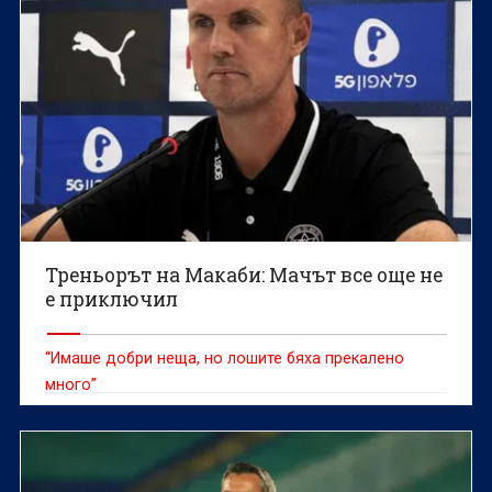
Треньорът на Макаби: Мачът все още не
е приключил
“Имаше добри неща, но лошите бяха прекалено
много”