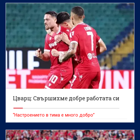
Цварц: Свършихме добре работата си
“Настроението в тима е много добро”