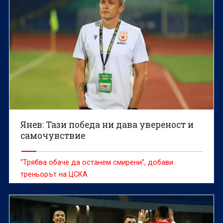
Янев: Тази победа ни дава увереност и
самочувствие
“Трябва обаче да останем смирени”, добави
треньорът на ЦСКА