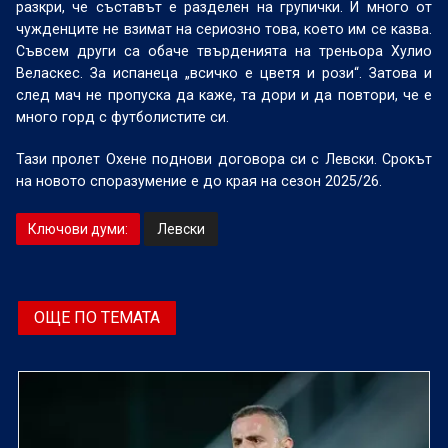
разкри, че съставът е разделен на групички. И много от
чужденците не взимат на сериозно това, което им се казва.
Съвсем други са обаче твърденията на треньора Хулио
Веласкес. За испанеца „всичко е цветя и рози“. Затова и
след мач не пропуска да каже, та дори и да повтори, че е
много горд с футболистите си.
Тази пролет Охене поднови договора си с Левски. Срокът
на новото споразумение е до края на сезон 2025/26.
Ключови думи:
Левски
ОЩЕ ПО ТЕМАТА