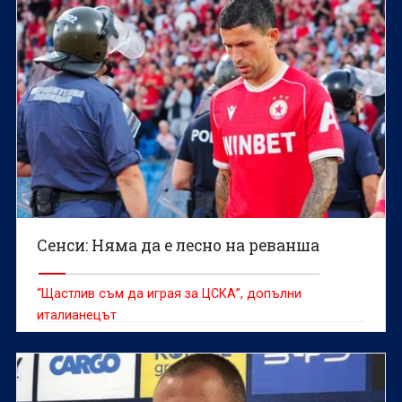
Сенси: Няма да е лесно на реванша
“Щастлив съм да играя за ЦСКА”, допълни
италианецът