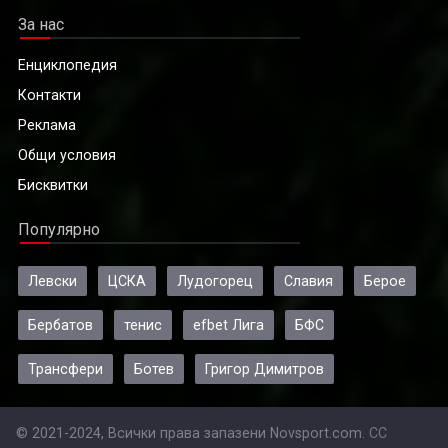
За нас
Енциклопедия
Контакти
Реклама
Общи условия
Бисквитки
Популярно
Левски
ЦСКА
Лудогорец
Славия
Берое
Бербатов
тенис
efbet Лига
БФС
Трансфери
Ботев
Григор Димитров
© 2021-2024, Всички права запазени Novsport.com.
CC