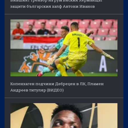
Бившият треньор на румънския Херманщат
защити българския халф Антони Иванов
Копенхаген подчини Дебрецен в ЛК, Пламен
Андреев титуляр (ВИДЕО)