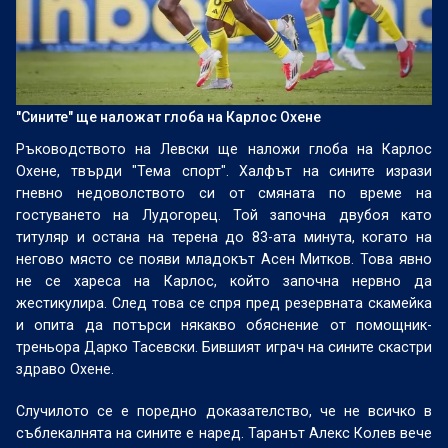
"Сините" ще наложат глоба на Карлос Охене
Ръководството на Левски ще наложи глоба на Карлос
Охене, твърди "Тема спорт". Халфът на сините изрази
гневно недоволството си от смяната по време на
гостуването на Лудогорец. Той започна двубоя като
титуляр и остана на терена до 83-ата минута, когато на
негово място се появи младокът Асен Митков. Това явно
не се хареса на Карлос, който започна нервно да
жестикулира. След това се спря пред резервната скамейка
и опита да потърси някакво обяснение от помощник-
треньора Дарко Тасевски. Бившият играч на сините скастри
здраво Охене.
Случилото се е поредно доказателство, че не всичко в
съблекалнята на сините е наред. Таранът Алекс Колев вече