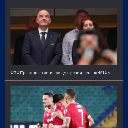
ФИФПро също скочи срещу президента на ФИФА