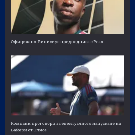
Официално: Винисиус предподписа с Реал
Компани проговори за евентуалното напускане на
Байерн от Олисе